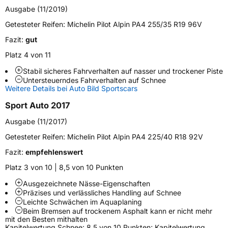
Ausgabe (11/2019)
Fahrzeugtyp
PKW
Getesteter Reifen:
Michelin Pilot Alpin PA4 255/35 R19 96V
Verwendung
Winterreifen
Fazit:
gut
Modellname
Pilot Alpin PA4 SYM
Platz 4 von 11
Fahrzeugart
PKW & SUV
Stabil sicheres Fahrverhalten auf nasser und trockener Piste
Untersteuerndes Fahrverhalten auf Schnee
Weitere Details bei Auto Bild Sportscars
Weitere Eigenschaften
Sport Auto 2017
Schlauchtyp
TL
Ausgabe (11/2017)
Zustand
Neureifen
Getesteter Reifen:
Michelin Pilot Alpin PA4 225/40 R18 92V
Fazit:
empfehlenswert
M+S
Ja
Platz 3 von 10 | 8,5 von 10 Punkten
Empfohlen für Porsche
N1
Ausgezeichnete Nässe-Eigenschaften
Präzises und verlässliches Handling auf Schnee
EU Label
Leichte Schwächen im Aquaplaning
Beim Bremsen auf trockenem Asphalt kann er nicht mehr
Effizienz
C
mit den Besten mithalten
Kapitelwertung Schnee: 8,5 von 10 Punkten; Kapitelwertung