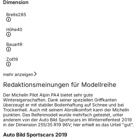
Dimension
Breite
285
Höhe
40
Bauart
R
Zoll
19
Geschwindigkeitsindex
V
mehr anzeigen
Redaktionsmeinungen für Modellreihe
Höchstgeschwindigkeit
240 km/h
Der Michelin Pilot Alpin PA4 bietet sehr gute
Lastindex
103
Wintereigenschaften. Dank seiner speziellen Griffkanten
überzeugt er mit stabiler Bodenhaftung auf Schnee und bei
Trockenheit. Auch mit seinem Abrollkomfort kann der Michelin
Höchstlast
875 kg
punkten. Das Reifenmodell wurde mehrfach getestet, unter
anderem von der Auto Bild Sportscars im Winterreifentest 2019
Gewicht (in kg)
14,2 kg
in der Dimension 255/35 R19 96V; hier erhielt es das Urteil "gut".
Auto Bild Sportscars 2019
Generelle Merkmale