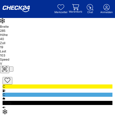
Warenkorb
Merkzettel
Chat
Anmelden
Breite
285
Höhe
40
Zoll
19
Last
103
Speed
V
C
C
74db