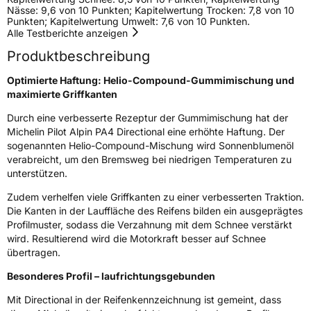
Nässe: 9,6 von 10 Punkten; Kapitelwertung Trocken: 7,8 von 10
Nasshaftung
C
Punkten; Kapitelwertung Umwelt: 7,6 von 10 Punkten.
Alle Testberichte anzeigen
Rollgeräusch (Klasse)
B
Produktbeschreibung
Optimierte Haftung: Helio-Compound-Gummimischung und
Rollgeräusch (dB)
74
maximierte Griffkanten
Fahrzeugklasse
C1
Durch eine verbesserte Rezeptur der Gummimischung hat der
Michelin Pilot Alpin PA4 Directional eine erhöhte Haftung. Der
3PMSF / Schneeflockensymbol / Alpine-Symbol
Ja
sogenannten Helio-Compound-Mischung wird Sonnenblumenöl
verabreicht, um den Bremsweg bei niedrigen Temperaturen zu
Eisgrip
Nein
unterstützen.
EPREL ID
413042
Zudem verhelfen viele Griffkanten zu einer verbesserten Traktion.
Die Kanten in der Lauffläche des Reifens bilden ein ausgeprägtes
Allgemeine Produktsicherheit (GPSR)
Profilmuster, sodass die Verzahnung mit dem Schnee verstärkt
wird. Resultierend wird die Motorkraft besser auf Schnee
Herstellerkontakt
MANUFACTURE FRANCAISE DES
übertragen.
PNEUMATIQUES MICHELIN, place des
Carmes-Déchaux 23 63000 Clermont-
Besonderes Profil – laufrichtungsgebunden
Ferrand Frankreich, contact@tc.michelin.eu
Mit Directional in der Reifenkennzeichnung ist gemeint, dass