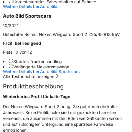
Untersteuerndes Fahrverhalten auf Schnee
Weitere Details bei Auto Bild
Weitere Eigenschaften
Auto Bild Sportscars
Schlauchtyp
TL
10/2021
Zustand
Neureifen
Getesteter Reifen:
Nexen Winguard Sport 2 225/45 R18 95V
Fazit:
befriedigend
M+S
Ja
Platz 10 von 12
Verstärkt
XL
Stabiles Trockenhandling
Verlängerte Nassbremswege
Weitere Details bei Auto Bild Sportscars
EU Label
Alle Testberichte anzeigen
Effizienz
C
Produktbeschreibung
Winterhartes Profil für kalte Tage
Nasshaftung
C
Der Nexen Winguard Sport 2 bringt Sie gut durch die kalte
Jahreszeit. Seine Profilblöcke sind mit gezackten Lamellen
Rollgeräusch (Klasse)
B
versehen, die zusammen mit den Rillen wie Griffkanten wirken
und auf rutschigem Untergrund eine spurtreue Fahrweise
Rollgeräusch (dB)
72
ermöglichen.