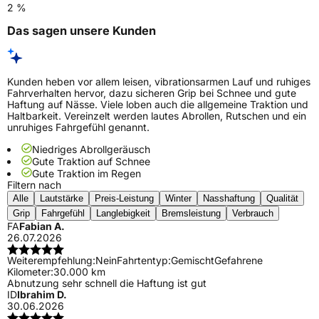
2 %
Das sagen unsere Kunden
Kunden heben vor allem leisen, vibrationsarmen Lauf und ruhiges
Fahrverhalten hervor, dazu sicheren Grip bei Schnee und gute
Haftung auf Nässe. Viele loben auch die allgemeine Traktion und
Haltbarkeit. Vereinzelt werden lautes Abrollen, Rutschen und ein
unruhiges Fahrgefühl genannt.
Niedriges Abrollgeräusch
Gute Traktion auf Schnee
Gute Traktion im Regen
Filtern nach
Alle
Lautstärke
Preis-Leistung
Winter
Nasshaftung
Qualität
Grip
Fahrgefühl
Langlebigkeit
Bremsleistung
Verbrauch
FA
Fabian A.
26.07.2026
Weiterempfehlung:
Nein
Fahrtentyp:
Gemischt
Gefahrene
Kilometer:
30.000 km
Abnutzung sehr schnell die Haftung ist gut
ID
Ibrahim D.
30.06.2026