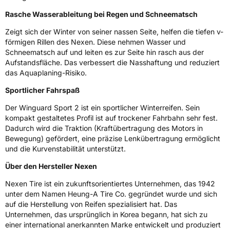
Fahrzeugklasse
C1
Rasche Wasserableitung bei Regen und Schneematsch
Zeigt sich der Winter von seiner nassen Seite, helfen die tiefen v-
3PMSF / Schneeflockensymbol / Alpine-Symbol
Ja
förmigen Rillen des Nexen. Diese nehmen Wasser und
Schneematsch auf und leiten es zur Seite hin rasch aus der
Eisgrip
Nein
Aufstandsfläche. Das verbessert die Nasshaftung und reduziert
EPREL ID
457150
das Aquaplaning-Risiko.
Sportlicher Fahrspaß
Allgemeine Produktsicherheit (GPSR)
Der Winguard Sport 2 ist ein sportlicher Winterreifen. Sein
Herstellerkontakt
NEXEN TIRE EUROPE s.r.o., Lise-Meitner-
kompakt gestaltetes Profil ist auf trockener Fahrbahn sehr fest.
Strasse 1 65779 Kelkheim Deutschland,
Dadurch wird die Traktion (Kraftübertragung des Motors in
marketing.nte@nexentire.com
Bewegung) gefördert, eine präzise Lenkübertragung ermöglicht
und die Kurvenstabilität unterstützt.
Über den Hersteller Nexen
Nexen Tire ist ein zukunftsorientiertes Unternehmen, das 1942
unter dem Namen Heung-A Tire Co. gegründet wurde und sich
auf die Herstellung von Reifen spezialisiert hat. Das
Unternehmen, das ursprünglich in Korea begann, hat sich zu
einer international anerkannten Marke entwickelt und produziert