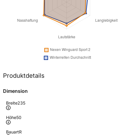
Produktdetails
Dimension
Breite
235
Höhe
50
Bauart
R