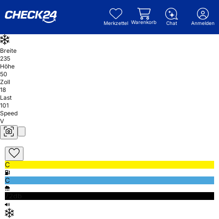
Warenkorb
Merkzettel
Chat
Anmelden
Breite
235
Höhe
50
Zoll
18
Last
101
Speed
V
C
C
72db