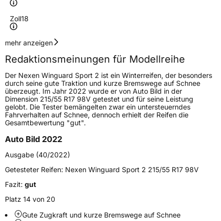
Zoll
18
Geschwindigkeitsindex
V
mehr anzeigen
Redaktionsmeinungen für Modellreihe
Höchstgeschwindigkeit
240 km/h
Der Nexen Winguard Sport 2 ist ein Winterreifen, der besonders
Lastindex
101
durch seine gute Traktion und kurze Bremswege auf Schnee
überzeugt. Im Jahr 2022 wurde er von Auto Bild in der
Dimension 215/55 R17 98V getestet und für seine Leistung
Höchstlast
825 kg
gelobt. Die Tester bemängelten zwar ein untersteuerndes
Fahrverhalten auf Schnee, dennoch erhielt der Reifen die
Gewicht (in kg)
11,87 kg
Gesamtbewertung "gut".
Auto Bild 2022
Generelle Merkmale
Ausgabe (40/2022)
Fahrzeugtyp
PKW
Getesteter Reifen:
Nexen Winguard Sport 2 215/55 R17 98V
Verwendung
Winterreifen
Fazit:
gut
Modellname
Winguard Sport 2
Platz 14 von 20
Fahrzeugart
PKW & SUV
Gute Zugkraft und kurze Bremswege auf Schnee