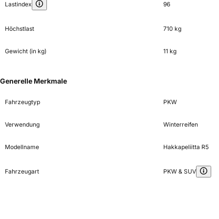
Lastindex
96
Höchstlast
710 kg
Gewicht (in kg)
11 kg
Generelle Merkmale
Fahrzeugtyp
PKW
Verwendung
Winterreifen
Modellname
Hakkapeliitta R5
Fahrzeugart
PKW & SUV