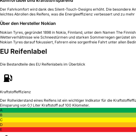
Komfortabel und kraftstoffsparend
Der Fahrkomfort wird dank des Silent-Touch-Designs erhöht. Die besondere Anor
leichtes Abrollen des Reifens, was die Energieeffizienz verbessert und zu mehr 
Über den Hersteller Nokian
Nokian Tyres, gegründet 1898 in Nokia, Finnland, unter dem Namen The Finnish 
Wetterverhältnisse wie Schneestürmen und starken Sommerregen gerüstet sind. N
Nokian Tyres darauf fokussiert, Fahrern eine sorgenfreie Fahrt unter allen Be
EU Reifenlabel
Die Bestandteile des EU Reifenlabels im Überblick
Kraftstoffeffizienz
Der Rollwiderstand eines Reifens ist ein wichtiger Indikator für die Kraftstoffeffi
Einsparung von 0,1 Liter Kraftstoff auf 100 Kilometer.
A
B
C
D
E