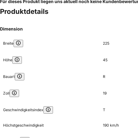
Für dieses Produkt liegen uns aktuell noch keine Kundenbewert
Produktdetails
Dimension
Breite
225
Höhe
45
Bauart
R
Zoll
19
Geschwindigkeitsindex
T
Höchstgeschwindigkeit
190 km/h