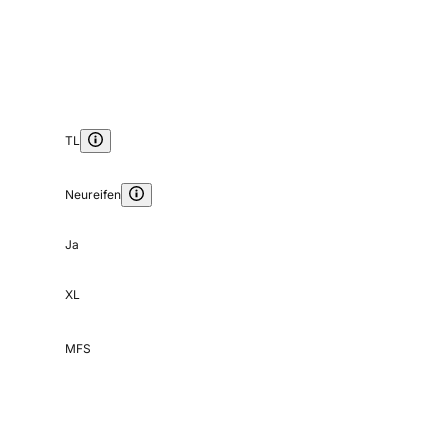
TL
Neureifen
Ja
XL
MFS