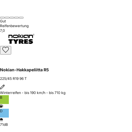
Gut
Reifenbewertung
7,0
Nokian-Hakkapeliitta R5
225/45 R19 96 T
Winterreifen - bis 190 km/h - bis 710 kg
B
D
71dB