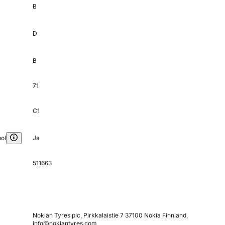
B
D
B
71
C1
ol
Ja
511663
Nokian Tyres plc, Pirkkalaistie 7 37100 Nokia Finnland,
info@nokiantyres.com