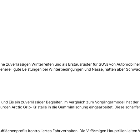
seine zuverlässigen Winterreifen und als Erstausrüster für SUVs von Automobilh
n generell gute Leistungen bei Winterbedingungen und Nässe, hatten aber Schwä
 und Eis ein zuverlässiger Begleiter. Im Vergleich zum Vorgängermodell hat der
urden Arctic Grip-Kristalle in die Gummimischung eingearbeitet. Diese schar
fflächenprofils kontrolliertes Fahrverhalten. Die V-förmigen Hauptrillen leit