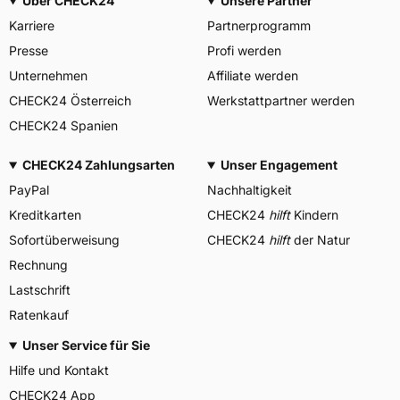
Über CHECK24
Unsere Partner
Karriere
Partnerprogramm
Presse
Profi werden
Unternehmen
Affiliate werden
CHECK24 Österreich
Werkstattpartner werden
CHECK24 Spanien
CHECK24 Zahlungsarten
Unser Engagement
PayPal
Nachhaltigkeit
Kreditkarten
CHECK24
hilft
Kindern
Sofortüberweisung
CHECK24
hilft
der Natur
Rechnung
Lastschrift
Ratenkauf
Unser Service für Sie
Hilfe und Kontakt
CHECK24 App