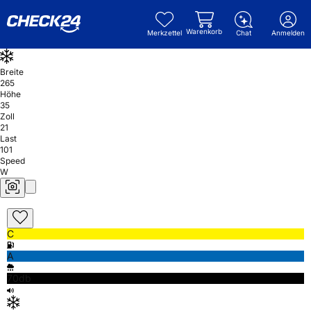
Warenkorb
Merkzettel
Chat
Anmelden
Breite
265
Höhe
35
Zoll
21
Last
101
Speed
W
C
A
70db