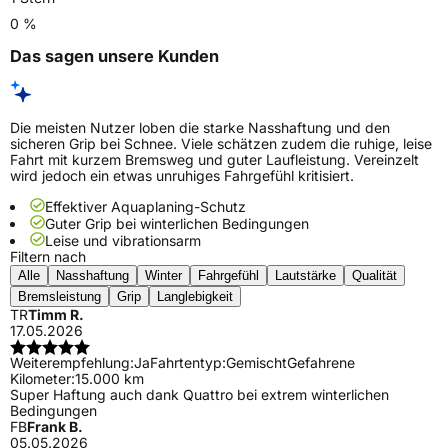
0 %
Das sagen unsere Kunden
Die meisten Nutzer loben die starke Nasshaftung und den
sicheren Grip bei Schnee. Viele schätzen zudem die ruhige, leise
Fahrt mit kurzem Bremsweg und guter Laufleistung. Vereinzelt
wird jedoch ein etwas unruhiges Fahrgefühl kritisiert.
Effektiver Aquaplaning-Schutz
Guter Grip bei winterlichen Bedingungen
Leise und vibrationsarm
Filtern nach
Alle
Nasshaftung
Winter
Fahrgefühl
Lautstärke
Qualität
Bremsleistung
Grip
Langlebigkeit
TR
Timm R.
17.05.2026
Weiterempfehlung:
Ja
Fahrtentyp:
Gemischt
Gefahrene
Kilometer:
15.000 km
Super Haftung auch dank Quattro bei extrem winterlichen
Bedingungen
FB
Frank B.
05.05.2026