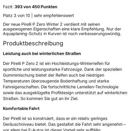
Verwendung
Winterreifen
Fazit:
393 von 450 Punkten
Modellname
P Zero Winter 2
Platz 3 von 10 | sehr empfehlenswert
Fahrzeugart
PKW & SUV
Der neue Pirelli P Zero Winter 2 verdient mit seinen
ausgewogenen Eigenschaften eine klare Empfehlung. Nur der
Aquaplaning-Schutz in Kurven ist noch verbesserungswürdig.
Weitere Eigenschaften
Produktbeschreibung
Schlauchtyp
TL
Leistung auch bei winterlichen Straßen
Zustand
Neureifen
Der Pirelli P Zero 2 ist ein Hochleistungs-Winterreifen für
sportliche und leistungsstarke Fahrzeuge. Dank der speziellen
Gummimischung bietet der Reifen auch bei niedrigen
M+S
Ja
Temperaturen überzeugende Bodenhaftung und starke
Verstärkt
XL
Fahreigenschaften. Die fortschrittliche Lamellen-Technologie
sowie das ausgeklügelte Profildesign unterstützt auf winterlichen
Felgenschutz
FP
Straßen. So kommen Sie gut an ihr Ziel.
Komfortable Fahrt
EU Label
Der Pirelli ist so konstruiert, dass er ein relativ geringes
Geräuschniveau bietet. Das gestaltet die Fahrt sehr angenehm –
Effizienz
C
vor allem bei E-Autos ist dieser Vorteil sehr auffällig.