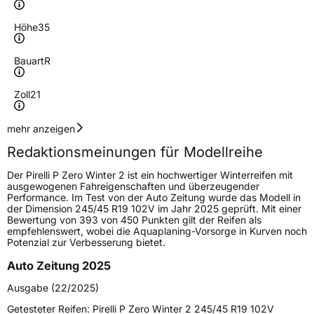
Höhe
35
Bauart
R
Zoll
21
Geschwindigkeitsindex
W
mehr anzeigen
Redaktionsmeinungen für Modellreihe
Höchstgeschwindigkeit
270 km/h
Der Pirelli P Zero Winter 2 ist ein hochwertiger Winterreifen mit
Lastindex
101
ausgewogenen Fahreigenschaften und überzeugender
Performance. Im Test von der Auto Zeitung wurde das Modell in
der Dimension 245/45 R19 102V im Jahr 2025 geprüft. Mit einer
Höchstlast
825 kg
Bewertung von 393 von 450 Punkten gilt der Reifen als
empfehlenswert, wobei die Aquaplaning-Vorsorge in Kurven noch
Gewicht (in kg)
12,432 kg
Potenzial zur Verbesserung bietet.
Auto Zeitung 2025
Generelle Merkmale
Ausgabe (22/2025)
Fahrzeugtyp
PKW
Getesteter Reifen:
Pirelli P Zero Winter 2 245/45 R19 102V