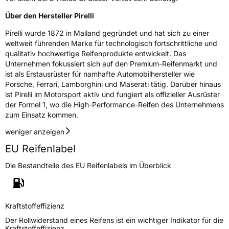
Über den Hersteller Pirelli
Nasshaftung
A
Pirelli wurde 1872 in Mailand gegründet und hat sich zu einer
Rollgeräusch (Klasse)
A
weltweit führenden Marke für technologisch fortschrittliche und
qualitativ hochwertige Reifenprodukte entwickelt. Das
Unternehmen fokussiert sich auf den Premium-Reifenmarkt und
Rollgeräusch (dB)
70
ist als Erstausrüster für namhafte Automobilhersteller wie
Fahrzeugklasse
C1
Porsche, Ferrari, Lamborghini und Maserati tätig. Darüber hinaus
ist Pirelli im Motorsport aktiv und fungiert als offizieller Ausrüster
der Formel 1, wo die High-Performance-Reifen des Unternehmens
3PMSF / Schneeflockensymbol / Alpine-Symbol
Ja
zum Einsatz kommen.
EPREL ID
2052082
weniger anzeigen
EU Reifenlabel
Allgemeine Produktsicherheit (GPSR)
Die Bestandteile des EU Reifenlabels im Überblick
Herstellerkontakt
PIRELLI TYRE SPA, Viale Piero e Alberto
Pirelli 25 20126 Milano Italien,
www.pirelli.com,
consumer.support@pirelli.com
Kraftstoffeffizienz
Der Rollwiderstand eines Reifens ist ein wichtiger Indikator für die
Kraftstoffeffizienz.