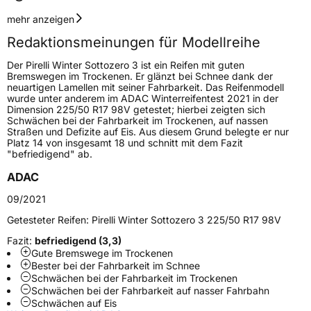
Geschwindigkeitsindex
H
mehr anzeigen
Redaktionsmeinungen für Modellreihe
Höchstgeschwindigkeit
210 km/h
Der Pirelli Winter Sottozero 3 ist ein Reifen mit guten
Lastindex
94
Bremswegen im Trockenen. Er glänzt bei Schnee dank der
neuartigen Lamellen mit seiner Fahrbarkeit. Das Reifenmodell
wurde unter anderem im ADAC Winterreifentest 2021 in der
Höchstlast
670 kg
Dimension 225/50 R17 98V getestet; hierbei zeigten sich
Schwächen bei der Fahrbarkeit im Trockenen, auf nassen
Gewicht (in kg)
11,01 kg
Straßen und Defizite auf Eis. Aus diesem Grund belegte er nur
Platz 14 von insgesamt 18 und schnitt mit dem Fazit
"befriedigend" ab.
Generelle Merkmale
ADAC
Fahrzeugtyp
PKW
09/2021
Verwendung
Winterreifen
Getesteter Reifen:
Pirelli Winter Sottozero 3 225/50 R17 98V
Modellname
Winter Sottozero 3
Fazit:
befriedigend (3,3)
Fahrzeugart
PKW & SUV
Gute Bremswege im Trockenen
Bester bei der Fahrbarkeit im Schnee
Schwächen bei der Fahrbarkeit im Trockenen
Weitere Eigenschaften
Schwächen bei der Fahrbarkeit auf nasser Fahrbahn
Schwächen auf Eis