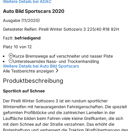
Weitere Details bei ADAC
Schlauchtyp
TL
Auto Bild Sportscars 2020
Zustand
Neureifen
Ausgabe (11/2020)
Getesteter Reifen:
Pirelli Winter Sottozero 3 225/40 R18 92H
M+S
Ja
Fazit:
befriedigend
Seal
Seal
Platz 10 von 12
EU Label
Kurze Bremswege auf verschneiter und nasser Piste
Untersteuerndes Nass- und Trockenhandling
Weitere Details bei Auto Bild Sportscars
Effizienz
C
Alle Testberichte anzeigen
Produktbeschreibung
Nasshaftung
B
Sportlich auf Schnee
Rollgeräusch (Klasse)
B
Der Pirelli Winter Sottozero 3 ist ein rundum sportlicher
Winterreifen mit herausragenden Fahreigenschaften. Die speziell
Rollgeräusch (dB)
72
geformten Profilblöcke und die zahlreichen Lamellen in der
Fahrzeugklasse
C1
Lauffläche bilden beim Fahren viele kleine Greifkanten, die sich
mit dem Schnee auf der Straße verzahnen. Das erhöht die
Bodenhaftung und verbessert die Traktion (Kraftübertragung des