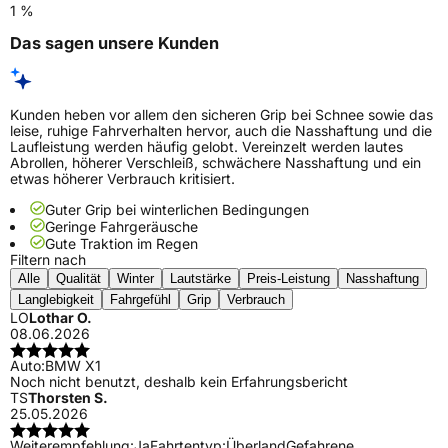
1 %
Das sagen unsere Kunden
Kunden heben vor allem den sicheren Grip bei Schnee sowie das
leise, ruhige Fahrverhalten hervor, auch die Nasshaftung und die
Laufleistung werden häufig gelobt. Vereinzelt werden lautes
Abrollen, höherer Verschleiß, schwächere Nasshaftung und ein
etwas höherer Verbrauch kritisiert.
Guter Grip bei winterlichen Bedingungen
Geringe Fahrgeräusche
Gute Traktion im Regen
Filtern nach
Alle
Qualität
Winter
Lautstärke
Preis-Leistung
Nasshaftung
Langlebigkeit
Fahrgefühl
Grip
Verbrauch
LO
Lothar O.
08.06.2026
Auto:
BMW X1
Noch nicht benutzt, deshalb kein Erfahrungsbericht
TS
Thorsten S.
25.05.2026
Weiterempfehlung:
Ja
Fahrtentyp:
Überland
Gefahrene