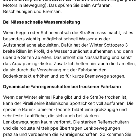
3PMSF / Schneeflockensymbol / Alpine-Symbol
Ja
Motors in Bewegung). Das spüren Sie beim Anfahren,
Beschleunigen und Bremsen.
Eisgrip
Nein
Bei Nässe schnelle Wasserableitung
EPREL ID
594943
Wenn Regen oder Schneematsch die Straßen nass macht, ist es
Allgemeine Produktsicherheit (GPSR)
besonders wichtig, möglichst schnell Wasser aus der
Aufstandsfläche abzuleiten. Dafür hat der Winter Sottozero 3
Herstellerkontakt
PIRELLI TYRE SPA, Viale Piero e Alberto
breite Rillen im Profil, die Wasser zunächst aufnehmen und dann
Pirelli 25 20126 Milano Italien,
über die Seiten ableiten. Das erhöht die Nasshaftung und senkt
www.pirelli.com,
das Aquaplaning-Risiko. Zusätzlich helfen hier auch die Lamellen,
consumer.support@pirelli.com
da sie durch die Verzahnung mit der Fahrbahn den
Bodenkontakt erhöhen und so für kurze Bremswege sorgen.
Dynamische Fahreigenschaften bei trockener Fahrbahn
Wenn der Winter einmal Ruhe gibt und die Straße trocken ist,
kann der Pirelli seine italienische Sportlichkeit voll ausfahren. Die
spezielle Raum-Lamellen-Technik bildet eine großzügige und
sehr feste Lauffläche, die sich auch bei starken
Lenkbewegungen kaum verformt. Die starken Reifenschultern
und die robuste Mittelrippe übertragen Lenkbewegungen
präzise und verbessern die Fahreigenschaften. So kommen Sie