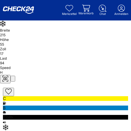
Warenkorb
Merkzettel
Chat
Anmelden
Breite
215
Höhe
55
Zoll
17
Last
94
Speed
H
C
B
72db