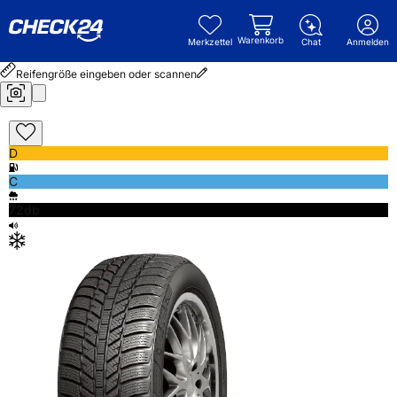
Warenkorb
Merkzettel
Chat
Anmelden
Reifengröße eingeben oder scannen
D
C
72db