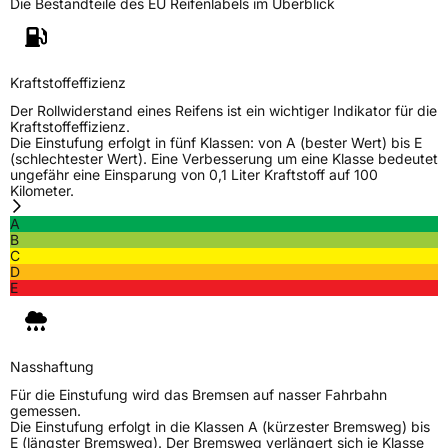
Die Bestandteile des EU Reifenlabels im Überblick
Generelle Merkmale
Fahrzeugtyp
PKW
Kraftstoffeffizienz
Verwendung
Winterreifen
Der Rollwiderstand eines Reifens ist ein wichtiger Indikator für die
Kraftstoffeffizienz.
Modellname
RXFrost WH01
Die Einstufung erfolgt in fünf Klassen: von A (bester Wert) bis E
(schlechtester Wert). Eine Verbesserung um eine Klasse bedeutet
Fahrzeugart
PKW & SUV
ungefähr eine Einsparung von 0,1 Liter Kraftstoff auf 100
Kilometer.
A
Weitere Eigenschaften
B
C
Schlauchtyp
TL
D
E
Zustand
Neureifen
M+S
Ja
Nasshaftung
Verstärkt
XL
Für die Einstufung wird das Bremsen auf nasser Fahrbahn
gemessen.
Die Einstufung erfolgt in die Klassen A (kürzester Bremsweg) bis
E (längster Bremsweg). Der Bremsweg verlängert sich je Klasse