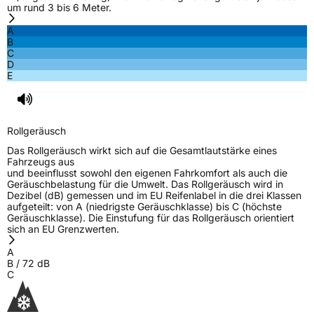
EU Label
um rund 3 bis 6 Meter.
A
Effizienz
D
B
C
D
Nasshaftung
C
E
Rollgeräusch (Klasse)
B
Rollgeräusch
Rollgeräusch (dB)
72
Das Rollgeräusch wirkt sich auf die Gesamtlautstärke eines
Fahrzeugklasse
C1
Fahrzeugs aus
und beeinflusst sowohl den eigenen Fahrkomfort als auch die
Geräuschbelastung für die Umwelt. Das Rollgeräusch wird in
3PMSF / Schneeflockensymbol / Alpine-Symbol
Ja
Dezibel (dB) gemessen und im EU Reifenlabel in die drei Klassen
aufgeteilt: von A (niedrigste Geräuschklasse) bis C (höchste
Geräuschklasse). Die Einstufung für das Rollgeräusch orientiert
EPREL ID
441842
sich an EU Grenzwerten.
Allgemeine Produktsicherheit (GPSR)
A
B
/
72
dB
C
Herstellerkontakt
Sailun Europe GmbH, Grosser Hasenpfad 30
60598 Frankfurt Deutschland,
www.sailuntire.com