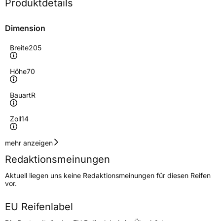
Produktdetails
Dimension
Breite
205
Höhe
70
Bauart
R
Zoll
14
Geschwindigkeitsindex
T
mehr anzeigen
Redaktionsmeinungen
Höchstgeschwindigkeit
190 km/h
Aktuell liegen uns keine Redaktionsmeinungen für diesen Reifen
Lastindex
98
vor.
Höchstlast
750 kg
EU Reifenlabel
Gewicht (in kg)
9,469 kg