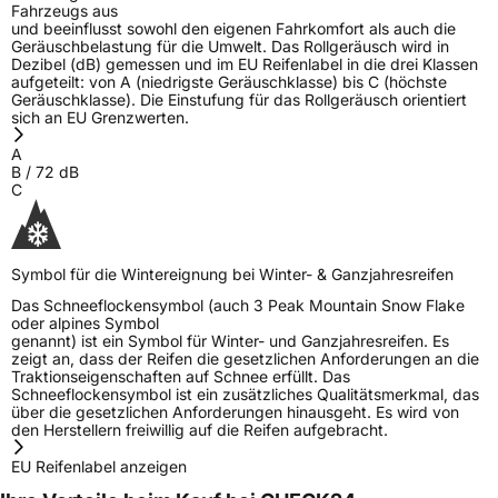
Fahrzeugs aus
3PMSF / Schneeflockensymbol / Alpine-Symbol
Ja
und beeinflusst sowohl den eigenen Fahrkomfort als auch die
Geräuschbelastung für die Umwelt. Das Rollgeräusch wird in
Dezibel (dB) gemessen und im EU Reifenlabel in die drei Klassen
EPREL ID
461144
aufgeteilt: von A (niedrigste Geräuschklasse) bis C (höchste
Geräuschklasse). Die Einstufung für das Rollgeräusch orientiert
Allgemeine Produktsicherheit (GPSR)
sich an EU Grenzwerten.
A
Herstellerkontakt
Zhongce Europe GmbH, Hollerithallee 17
B
/
72
dB
30419 Hannover Nordrhein-Westfalen
C
Deutschland, leoliao@zc-rubber.com
Symbol für die Wintereignung bei Winter- & Ganzjahresreifen
Das Schneeflockensymbol (auch 3 Peak Mountain Snow Flake
oder alpines Symbol
genannt) ist ein Symbol für Winter- und Ganzjahresreifen. Es
zeigt an, dass der Reifen die gesetzlichen Anforderungen an die
Traktionseigenschaften auf Schnee erfüllt. Das
Schneeflockensymbol ist ein zusätzliches Qualitätsmerkmal, das
über die gesetzlichen Anforderungen hinausgeht. Es wird von
den Herstellern freiwillig auf die Reifen aufgebracht.
EU Reifenlabel anzeigen