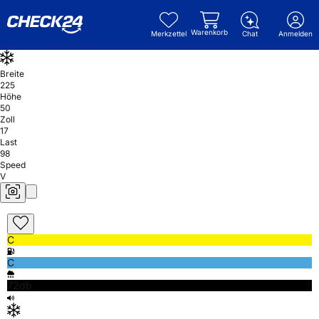
Warenkorb
Merkzettel
Chat
Anmelden
Breite
225
Höhe
50
Zoll
17
Last
98
Speed
V
C
C
72db