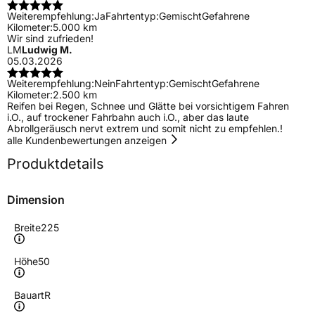
Weiterempfehlung:
Ja
Fahrtentyp:
Gemischt
Gefahrene
Kilometer:
5.000 km
Wir sind zufrieden!
LM
Ludwig M.
05.03.2026
Weiterempfehlung:
Nein
Fahrtentyp:
Gemischt
Gefahrene
Kilometer:
2.500 km
Reifen bei Regen, Schnee und Glätte bei vorsichtigem Fahren
i.O., auf trockener Fahrbahn auch i.O., aber das laute
Abrollgeräusch nervt extrem und somit nicht zu empfehlen.!
alle Kundenbewertungen anzeigen
Produktdetails
Dimension
Breite
225
Höhe
50
Bauart
R