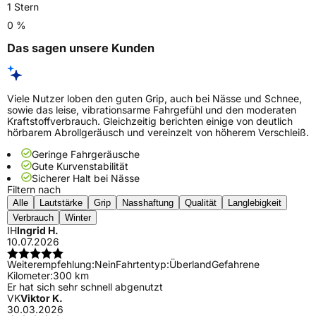
1 Stern
0 %
Das sagen unsere Kunden
Viele Nutzer loben den guten Grip, auch bei Nässe und Schnee,
sowie das leise, vibrationsarme Fahrgefühl und den moderaten
Kraftstoffverbrauch. Gleichzeitig berichten einige von deutlich
hörbarem Abrollgeräusch und vereinzelt von höherem Verschleiß.
Geringe Fahrgeräusche
Gute Kurvenstabilität
Sicherer Halt bei Nässe
Filtern nach
Alle
Lautstärke
Grip
Nasshaftung
Qualität
Langlebigkeit
Verbrauch
Winter
IH
Ingrid H.
10.07.2026
Weiterempfehlung:
Nein
Fahrtentyp:
Überland
Gefahrene
Kilometer:
300 km
Er hat sich sehr schnell abgenutzt
VK
Viktor K.
30.03.2026