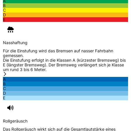
A
Schlauchtyp
TL
B
C
D
Zustand
Neureifen
E
M+S
Ja
Verstärkt
XL
Nasshaftung
Für die Einstufung wird das Bremsen auf nasser Fahrbahn
gemessen.
EU Label
Die Einstufung erfolgt in die Klassen A (kürzester Bremsweg) bis
E (längster Bremsweg). Der Bremsweg verlängert sich je Klasse
um rund 3 bis 6 Meter.
Effizienz
C
A
B
Nasshaftung
C
C
D
E
Rollgeräusch (Klasse)
B
Rollgeräusch (dB)
72
Rollgeräusch
Fahrzeugklasse
C1
Das Rollgeräusch wirkt sich auf die Gesamtlautstärke eines