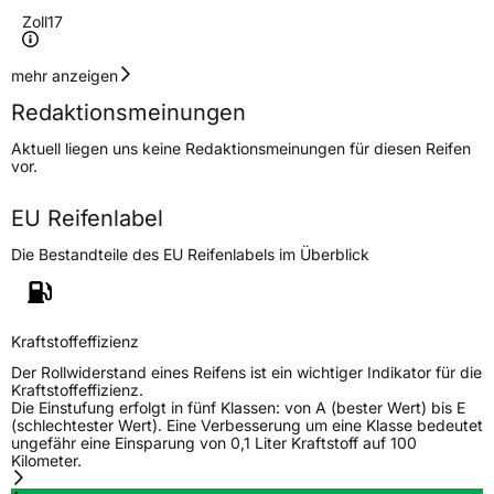
Zoll
17
Geschwindigkeitsindex
V
mehr anzeigen
Redaktionsmeinungen
Höchstgeschwindigkeit
240 km/h
Aktuell liegen uns keine Redaktionsmeinungen für diesen Reifen
Lastindex
98
vor.
Höchstlast
750 kg
EU Reifenlabel
Die Bestandteile des EU Reifenlabels im Überblick
Generelle Merkmale
Fahrzeugtyp
PKW
Verwendung
Winterreifen
Kraftstoffeffizienz
Modellname
Z 507
Der Rollwiderstand eines Reifens ist ein wichtiger Indikator für die
Kraftstoffeffizienz.
Fahrzeugart
PKW & SUV
Die Einstufung erfolgt in fünf Klassen: von A (bester Wert) bis E
(schlechtester Wert). Eine Verbesserung um eine Klasse bedeutet
ungefähr eine Einsparung von 0,1 Liter Kraftstoff auf 100
Kilometer.
Weitere Eigenschaften