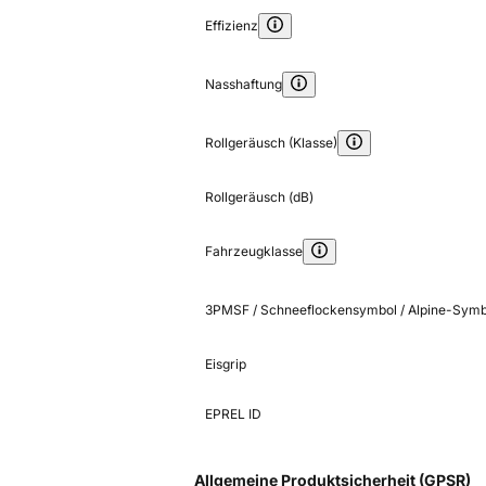
Effizienz
Nasshaftung
Rollgeräusch (Klasse)
Rollgeräusch (dB)
Fahrzeugklasse
3PMSF / Schneeflockensymbol / Alpine-Symb
Eisgrip
EPREL ID
Allgemeine Produktsicherheit (GPSR)