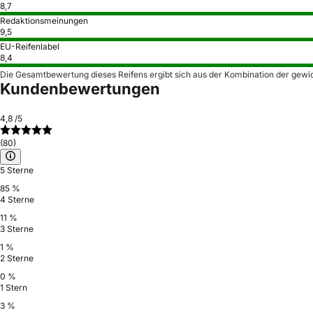
8,7
Redaktionsmeinungen
9,5
EU-Reifenlabel
8,4
Die Gesamtbewertung dieses Reifens ergibt sich aus der Kombination der gewi
Kundenbewertungen
4,8
/5
(80)
5 Sterne
85 %
4 Sterne
11 %
3 Sterne
1 %
2 Sterne
0 %
1 Stern
3 %