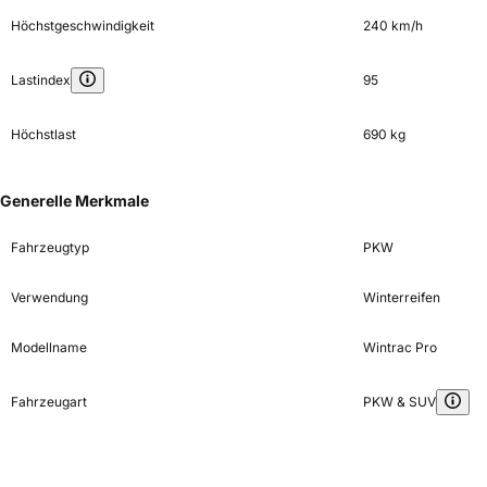
Höchstgeschwindigkeit
240 km/h
Lastindex
95
Höchstlast
690 kg
Generelle Merkmale
Fahrzeugtyp
PKW
Verwendung
Winterreifen
Modellname
Wintrac Pro
Fahrzeugart
PKW & SUV