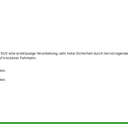
d SUV eine erstklassige Verarbeitung, sehr hohe Sicherheit durch hervorragend
uf trockener Fahrbahn.
ten.
ten.