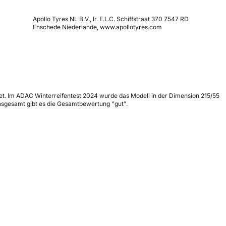
Apollo Tyres NL B.V., Ir. E.L.C. Schiffstraat 370 7547 RD
Enschede Niederlande, www.apollotyres.com
hnet. Im ADAC Winterreifentest 2024 wurde das Modell in der Dimension 215/55
Insgesamt gibt es die Gesamtbewertung "gut".