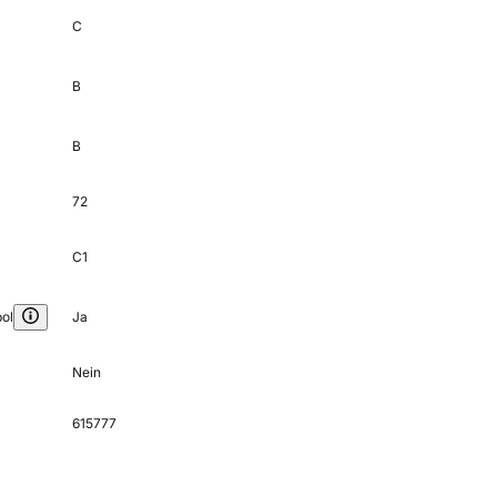
C
B
B
72
C1
ol
Ja
Nein
615777