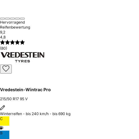
Hervorragend
Reifenbewertung
9,2
4,8
(80)
Vredestein-Wintrac Pro
215/50 R17 95 V
Winterreifen - bis 240 km/h - bis 690 kg
C
B