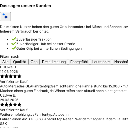
Das sagen unsere Kunden
Die meisten Nutzer heben den guten Grip, besonders bei Nässe und Schnee, sow
höherem Verbrauch berichtet.
Zuverlässige Traktion
Zuverlässiger Halt bei nasser Straße
Guter Grip bei winterlichen Bedingungen
Filtern nach
Alle
Qualität
Grip
Preis-Leistung
Fahrgefühl
Lautstärke
Nasshaf
UU
Uwe U.
12.06.2026
Verifizierter Kauf
Auto:
Mercedes GLA
Fahrtentyp:
Gemischt
Jährliche Fahrleistung:
bis 15.000 km /
Machen einen guten Eindruck, da Winterreifen aber aktuell noch nicht getestet
UE
Uwe E.
29.03.2026
Verifizierter Kauf
Weiterempfehlung:
Ja
Fahrtentyp:
Autobahn
Fahren einen AMG GLS 63. Absolut top Reifen. War damit sogar auf dem Lausitzr
S
SK