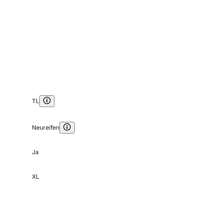
TL
Neureifen
Ja
XL