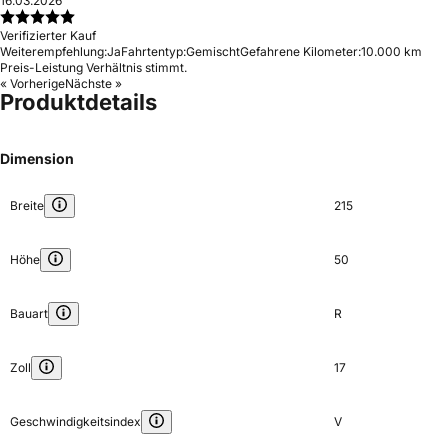
16.03.2026
Verifizierter Kauf
Weiterempfehlung:
Ja
Fahrtentyp:
Gemischt
Gefahrene Kilometer:
10.000 km
Preis-Leistung Verhältnis stimmt.
« Vorherige
Nächste »
Produktdetails
Dimension
Breite
215
Höhe
50
Bauart
R
Zoll
17
Geschwindigkeitsindex
V