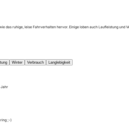
ie das ruhige, leise Fahrverhalten hervor. Einige loben auch Laufleistung und
tung
Winter
Verbrauch
Langlebigkeit
 Jahr
ing ;-)