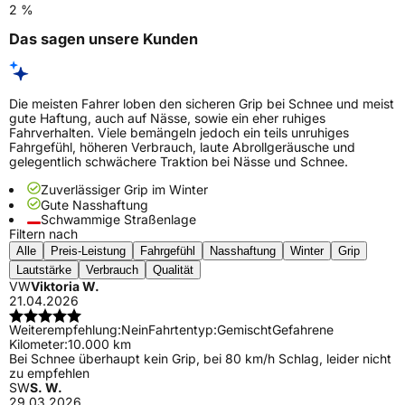
2 %
Das sagen unsere Kunden
Die meisten Fahrer loben den sicheren Grip bei Schnee und meist
gute Haftung, auch auf Nässe, sowie ein eher ruhiges
Fahrverhalten. Viele bemängeln jedoch ein teils unruhiges
Fahrgefühl, höheren Verbrauch, laute Abrollgeräusche und
gelegentlich schwächere Traktion bei Nässe und Schnee.
Zuverlässiger Grip im Winter
Gute Nasshaftung
Schwammige Straßenlage
Filtern nach
Alle
Preis-Leistung
Fahrgefühl
Nasshaftung
Winter
Grip
Lautstärke
Verbrauch
Qualität
VW
Viktoria W.
21.04.2026
Weiterempfehlung:
Nein
Fahrtentyp:
Gemischt
Gefahrene
Kilometer:
10.000 km
Bei Schnee überhaupt kein Grip, bei 80 km/h Schlag, leider nicht
zu empfehlen
SW
S. W.
29.03.2026