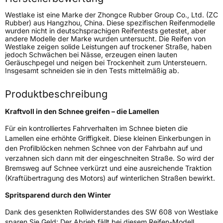
Rollgeräusch (dB)
72
Westlake ist eine Marke der Zhongce Rubber Group Co., Ltd. (ZC
Rubber) aus Hangzhou, China. Diese spezifischen Reifenmodelle
Fahrzeugklasse
C1
wurden nicht in deutschsprachigen Reifentests getestet, aber
andere Modelle der Marke wurden untersucht. Die Reifen von
Westlake zeigen solide Leistungen auf trockener Straße, haben
3PMSF / Schneeflockensymbol / Alpine-Symbol
Ja
jedoch Schwächen bei Nässe, erzeugen einen lauten
Geräuschpegel und neigen bei Trockenheit zum Untersteuern.
Insgesamt schneiden sie in den Tests mittelmäßig ab.
Eisgrip
Nein
EPREL ID
458213
Produktbeschreibung
Allgemeine Produktsicherheit (GPSR)
Kraftvoll in den Schnee greifen – die Lamellen
Für ein kontrolliertes Fahrverhalten im Schnee bieten die
Herstellerkontakt
Zhongce Europe GmbH, Hollerithallee 17
30419 Hannover Nordrhein-Westfalen
Lamellen eine erhöhte Griffigkeit. Diese kleinen Einkerbungen in
Deutschland, leoliao@zc-rubber.com
den Profilblöcken nehmen Schnee von der Fahrbahn auf und
verzahnen sich dann mit der eingeschneiten Straße. So wird der
Bremsweg auf Schnee verkürzt und eine ausreichende Traktion
(Kraftübertragung des Motors) auf winterlichen Straßen bewirkt.
Spritsparend durch den Winter
Dank des gesenkten Rollwiderstandes des SW 608 von Westlake
sparen Sie Geld: Der Abrieb fällt bei diesem Reifen-Modell