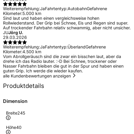
Weiterempfehlung:
Ja
Fahrtentyp:
Autobahn
Gefahrene
Kilometer:
5.000 km
Sind laut und haben einen vergleichsweise hohen
Rollwiederstand. Der Grip bei Schnee, Eis und Regen sind super.
Auf trockender Fahrbahn relativ schwammig, aber nicht unsicher.
JU
Jörg U.
29.03.2026
Weiterempfehlung:
Ja
Fahrtentyp:
Überland
Gefahrene
Kilometer:
4.500 km
Vom Abrollgeräusch sind die zwar ein bisschen laut, aber da
drehe ich das Radio lauter. :-D Bei Schnee, trockener oder
Nasser Fahrbahn bleiben die gut in der Spur und haben einen
guten Grip. Ich werde die wieder kaufen.
alle Kundenbewertungen anzeigen
Produktdetails
Dimension
Breite
245
Höhe
40