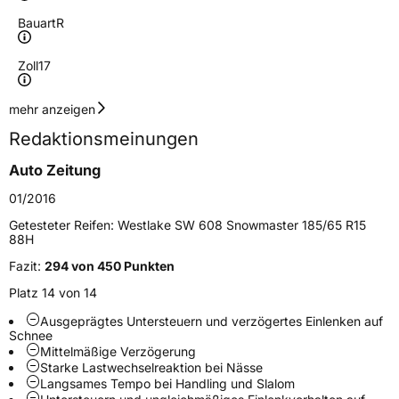
Bauart
R
Zoll
17
Geschwindigkeitsindex
V
mehr anzeigen
Redaktionsmeinungen
Höchstgeschwindigkeit
240 km/h
Auto Zeitung
Lastindex
95
01/2016
Höchstlast
690 kg
Getesteter Reifen:
Westlake SW 608 Snowmaster 185/65 R15
88H
Gewicht (in kg)
10 kg
Fazit:
294 von 450 Punkten
Generelle Merkmale
Platz 14 von 14
Fahrzeugtyp
PKW
Ausgeprägtes Untersteuern und verzögertes Einlenken auf
Schnee
Verwendung
Winterreifen
Mittelmäßige Verzögerung
Starke Lastwechselreaktion bei Nässe
Modellname
SW 608
Langsames Tempo bei Handling und Slalom