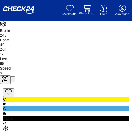
Warenkorb
Merkzettel
Chat
Anmelden
Breite
245
Höhe
40
Zoll
17
Last
95
Speed
V
C
C
72db