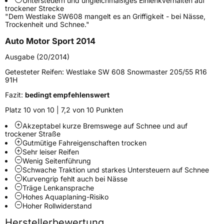
Untersteuern und ungleichmäßiges Einlenkverhalten auf
Fahrzeugart
PKW & SUV
trockener Strecke
"Dem Westlake SW608 mangelt es an Griffigkeit - bei Nässe,
Trockenheit und Schnee."
Weitere Eigenschaften
Auto Motor Sport 2014
Schlauchtyp
TL
Ausgabe (20/2014)
Getesteter Reifen:
Westlake SW 608 Snowmaster 205/55 R16
Zustand
Neureifen
91H
Fazit:
bedingt empfehlenswert
M+S
Ja
Platz 10 von 10 | 7,2 von 10 Punkten
Verstärkt
XL
Akzeptabel kurze Bremswege auf Schnee und auf
trockener Straße
EU Label
Gutmütige Fahreigenschaften trocken
Sehr leiser Reifen
Wenig Seitenführung
Effizienz
C
Schwache Traktion und starkes Untersteuern auf Schnee
Kurvengrip fehlt auch bei Nässe
Nasshaftung
C
Träge Lenkansprache
Hohes Aquaplaning-Risiko
Hoher Rollwiderstand
Rollgeräusch (Klasse)
B
Herstellerbewertung