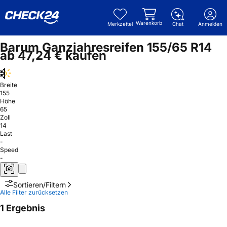
Warenkorb
Merkzettel
Chat
Anmelden
Barum Ganzjahresreifen 155/65 R14
ab 47,24 € kaufen
Breite
155
Höhe
65
Zoll
14
Last
-
Speed
-
Sortieren/Filtern
Alle Filter zurücksetzen
1 Ergebnis