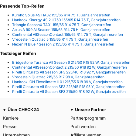
Passende Top-Reifen
Kumho Solus 4S HA32 155/65 R14 75 T, Ganzjahresreifen
Hankook Kinergy 4S 2 H750 155/65 R14 75 T, Ganzjahresreifen
Triangle SeasonX TA01 155/65 R14 75 T, Ganzjahresreifen
Aplus A 909 AllSeason 155/65 R14 75 H, Ganzjahresreifen
Continental AllSeasonContact 155/65 R14 75 T, Ganzjahresreifen
Vredestein Quatrac 5 155/65 R14 75 T, Ganzjahresreifen
Nexen N Blue 4Season 2 155/65 R14 75 T, Ganzjahresreifen
Testsieger Reifen
Bridgestone Turanza All Season 6 215/50 R18 92 W, Ganzjahresreifen
Continental AllSeasonContact 2 215/50 R18 92 W, Ganzjahresreifen
Pirelli Cinturato All Season SF3 225/40 R18 92 Y, Ganzjahresreifen
Vredestein Quatrac 215/55 R17 98 V, Ganzjahresreifen
Hankook ION Flexclimate IL01 215/55 R18 99 V, Ganzjahresreifen
Pirelli Cinturato All Season SF3 225/45 R18 95 Y, Ganzjahresreifen
Pirelli Cinturato All Season SF3 215/50 R18 92 W, Ganzjahresreifen
Über CHECK24
Unsere Partner
Karriere
Partnerprogramm
Presse
Profi werden
Unternehmen
Affiliate werden