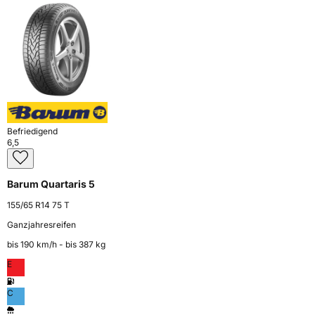
Befriedigend
6,5
Barum Quartaris 5
155/65 R14 75 T
Ganzjahresreifen
bis 190 km⁠/⁠h - bis 387 kg
E
C