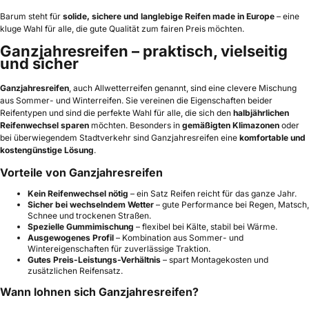
Barum steht für
solide, sichere und langlebige Reifen made in Europe
– eine
kluge Wahl für alle, die gute Qualität zum fairen Preis möchten.
Ganzjahresreifen – praktisch, vielseitig
und sicher
Ganzjahresreifen
, auch Allwetterreifen genannt, sind eine clevere Mischung
aus Sommer- und Winterreifen. Sie vereinen die Eigenschaften beider
Reifentypen und sind die perfekte Wahl für alle, die sich den
halbjährlichen
Reifenwechsel sparen
möchten. Besonders in
gemäßigten Klimazonen
oder
bei überwiegendem Stadtverkehr sind Ganzjahresreifen eine
komfortable und
kostengünstige Lösung
.
Vorteile von Ganzjahresreifen
Kein Reifenwechsel nötig
– ein Satz Reifen reicht für das ganze Jahr.
Sicher bei wechselndem Wetter
– gute Performance bei Regen, Matsch,
Schnee und trockenen Straßen.
Spezielle Gummimischung
– flexibel bei Kälte, stabil bei Wärme.
Ausgewogenes Profil
– Kombination aus Sommer- und
Wintereigenschaften für zuverlässige Traktion.
Gutes Preis-Leistungs-Verhältnis
– spart Montagekosten und
zusätzlichen Reifensatz.
Wann lohnen sich Ganzjahresreifen?