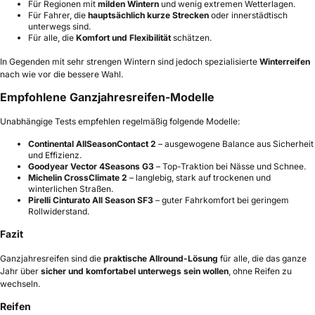
Für Regionen mit
milden Wintern
und wenig extremen Wetterlagen.
Für Fahrer, die
hauptsächlich kurze Strecken
oder innerstädtisch
unterwegs sind.
Für alle, die
Komfort und Flexibilität
schätzen.
In Gegenden mit sehr strengen Wintern sind jedoch spezialisierte
Winterreifen
nach wie vor die bessere Wahl.
Empfohlene Ganzjahresreifen-Modelle
Unabhängige Tests empfehlen regelmäßig folgende Modelle:
Continental AllSeasonContact 2
– ausgewogene Balance aus Sicherheit
und Effizienz.
Goodyear Vector 4Seasons G3
– Top-Traktion bei Nässe und Schnee.
Michelin CrossClimate 2
– langlebig, stark auf trockenen und
winterlichen Straßen.
Pirelli Cinturato All Season SF3
– guter Fahrkomfort bei geringem
Rollwiderstand.
Fazit
Ganzjahresreifen sind die
praktische Allround-Lösung
für alle, die das ganze
Jahr über
sicher und komfortabel unterwegs sein wollen
, ohne Reifen zu
wechseln.
Reifen