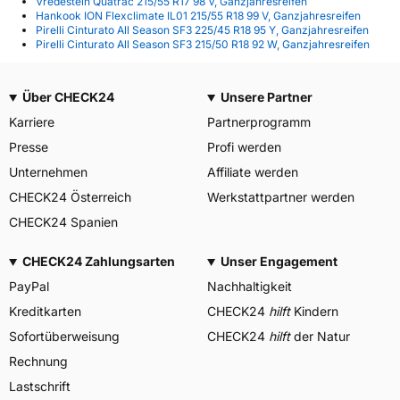
Vredestein Quatrac 215/55 R17 98 V, Ganzjahresreifen
Hankook ION Flexclimate IL01 215/55 R18 99 V, Ganzjahresreifen
Pirelli Cinturato All Season SF3 225/45 R18 95 Y, Ganzjahresreifen
Pirelli Cinturato All Season SF3 215/50 R18 92 W, Ganzjahresreifen
Über CHECK24
Unsere Partner
Karriere
Partnerprogramm
Presse
Profi werden
Unternehmen
Affiliate werden
CHECK24 Österreich
Werkstattpartner werden
CHECK24 Spanien
CHECK24 Zahlungsarten
Unser Engagement
PayPal
Nachhaltigkeit
Kreditkarten
CHECK24
hilft
Kindern
Sofortüberweisung
CHECK24
hilft
der Natur
Rechnung
Lastschrift