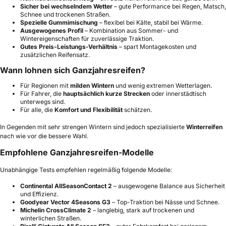
Sicher bei wechselndem Wetter
– gute Performance bei Regen, Matsch,
Schnee und trockenen Straßen.
Spezielle Gummimischung
– flexibel bei Kälte, stabil bei Wärme.
Ausgewogenes Profil
– Kombination aus Sommer- und
Wintereigenschaften für zuverlässige Traktion.
Gutes Preis-Leistungs-Verhältnis
– spart Montagekosten und
zusätzlichen Reifensatz.
Wann lohnen sich Ganzjahresreifen?
Für Regionen mit
milden Wintern
und wenig extremen Wetterlagen.
Für Fahrer, die
hauptsächlich kurze Strecken
oder innerstädtisch
unterwegs sind.
Für alle, die
Komfort und Flexibilität
schätzen.
In Gegenden mit sehr strengen Wintern sind jedoch spezialisierte
Winterreifen
nach wie vor die bessere Wahl.
Empfohlene Ganzjahresreifen-Modelle
Unabhängige Tests empfehlen regelmäßig folgende Modelle:
Continental AllSeasonContact 2
– ausgewogene Balance aus Sicherheit
und Effizienz.
Goodyear Vector 4Seasons G3
– Top-Traktion bei Nässe und Schnee.
Michelin CrossClimate 2
– langlebig, stark auf trockenen und
winterlichen Straßen.