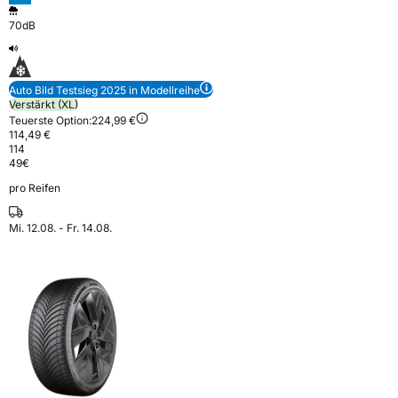
70dB
Auto Bild Testsieg 2025 in Modellreihe
Verstärkt (XL)
Teuerste Option:
224,99 €
114,49 €
114
49
€
pro Reifen
Mi. 12.08. - Fr. 14.08.