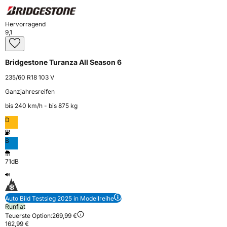
Hervorragend
9,1
Bridgestone Turanza All Season 6
235/60 R18 103 V
Ganzjahresreifen
bis 240 km⁠/⁠h - bis 875 kg
D
B
71dB
Auto Bild Testsieg 2025 in Modellreihe
Runflat
Teuerste Option:
269,99 €
162,99 €