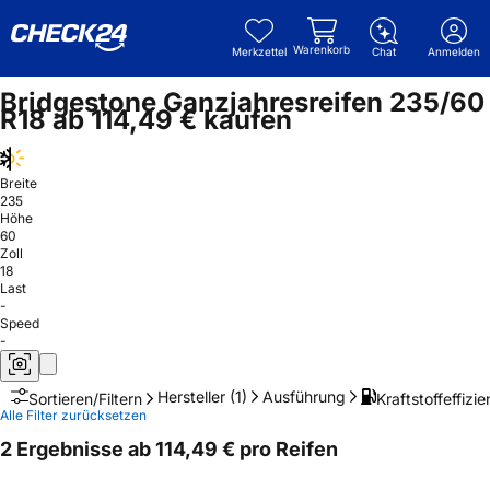
Warenkorb
Merkzettel
Chat
Anmelden
Bridgestone Ganzjahresreifen 235/60
R18 ab 114,49 € kaufen
Breite
235
Höhe
60
Zoll
18
Last
-
Speed
-
Hersteller
(1)
Ausführung
Kraftstoffeffizie
Sortieren/Filtern
Alle Filter zurücksetzen
2 Ergebnisse ab 114,49 € pro Reifen