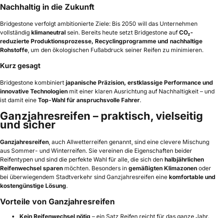
Nachhaltig in die Zukunft
Bridgestone verfolgt ambitionierte Ziele: Bis 2050 will das Unternehmen
vollständig
klimaneutral
sein. Bereits heute setzt Bridgestone auf
CO₂-
reduzierte Produktionsprozesse, Recyclingprogramme und nachhaltige
Rohstoffe
, um den ökologischen Fußabdruck seiner Reifen zu minimieren.
Kurz gesagt
Bridgestone kombiniert
japanische Präzision, erstklassige Performance und
innovative Technologien
mit einer klaren Ausrichtung auf Nachhaltigkeit – und
ist damit eine
Top-Wahl für anspruchsvolle Fahrer
.
Ganzjahresreifen – praktisch, vielseitig
und sicher
Ganzjahresreifen
, auch Allwetterreifen genannt, sind eine clevere Mischung
aus Sommer- und Winterreifen. Sie vereinen die Eigenschaften beider
Reifentypen und sind die perfekte Wahl für alle, die sich den
halbjährlichen
Reifenwechsel sparen
möchten. Besonders in
gemäßigten Klimazonen
oder
bei überwiegendem Stadtverkehr sind Ganzjahresreifen eine
komfortable und
kostengünstige Lösung
.
Vorteile von Ganzjahresreifen
Kein Reifenwechsel nötig
– ein Satz Reifen reicht für das ganze Jahr.