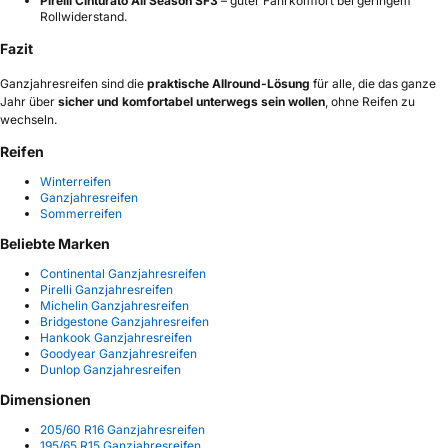
Pirelli Cinturato All Season SF3
– guter Fahrkomfort bei geringem
Rollwiderstand.
Fazit
Ganzjahresreifen sind die
praktische Allround-Lösung
für alle, die das ganze
Jahr über
sicher und komfortabel unterwegs sein wollen
, ohne Reifen zu
wechseln.
Reifen
Winterreifen
Ganzjahresreifen
Sommerreifen
Beliebte Marken
Continental Ganzjahresreifen
Pirelli Ganzjahresreifen
Michelin Ganzjahresreifen
Bridgestone Ganzjahresreifen
Hankook Ganzjahresreifen
Goodyear Ganzjahresreifen
Dunlop Ganzjahresreifen
Dimensionen
205/60 R16 Ganzjahresreifen
195/65 R15 Ganzjahresreifen