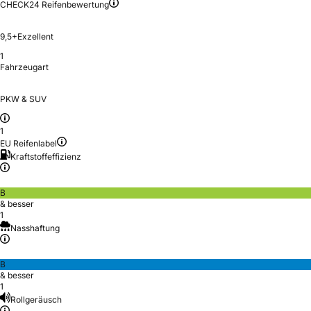
CHECK24 Reifenbewertung
9,5+
Exzellent
1
Fahrzeugart
PKW & SUV
1
EU Reifenlabel
Kraftstoffeffizienz
B
& besser
1
Nasshaftung
B
& besser
1
Rollgeräusch