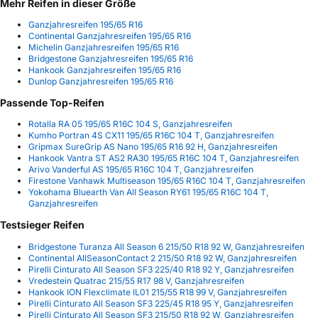
Mehr Reifen in dieser Größe
Ganzjahresreifen 195/65 R16
Continental Ganzjahresreifen 195/65 R16
Michelin Ganzjahresreifen 195/65 R16
Bridgestone Ganzjahresreifen 195/65 R16
Hankook Ganzjahresreifen 195/65 R16
Dunlop Ganzjahresreifen 195/65 R16
Passende Top-Reifen
Rotalla RA 05 195/65 R16C 104 S, Ganzjahresreifen
Kumho Portran 4S CX11 195/65 R16C 104 T, Ganzjahresreifen
Gripmax SureGrip AS Nano 195/65 R16 92 H, Ganzjahresreifen
Hankook Vantra ST AS2 RA30 195/65 R16C 104 T, Ganzjahresreifen
Arivo Vanderful AS 195/65 R16C 104 T, Ganzjahresreifen
Firestone Vanhawk Multiseason 195/65 R16C 104 T, Ganzjahresreifen
Yokohama Bluearth Van All Season RY61 195/65 R16C 104 T,
Ganzjahresreifen
Testsieger Reifen
Bridgestone Turanza All Season 6 215/50 R18 92 W, Ganzjahresreifen
Continental AllSeasonContact 2 215/50 R18 92 W, Ganzjahresreifen
Pirelli Cinturato All Season SF3 225/40 R18 92 Y, Ganzjahresreifen
Vredestein Quatrac 215/55 R17 98 V, Ganzjahresreifen
Hankook ION Flexclimate IL01 215/55 R18 99 V, Ganzjahresreifen
Pirelli Cinturato All Season SF3 225/45 R18 95 Y, Ganzjahresreifen
Pirelli Cinturato All Season SF3 215/50 R18 92 W, Ganzjahresreifen