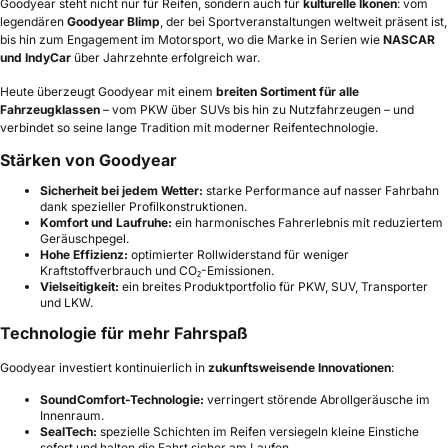
Goodyear steht nicht nur für Reifen, sondern auch für
kulturelle Ikonen
: vom
legendären
Goodyear Blimp
, der bei Sportveranstaltungen weltweit präsent ist,
bis hin zum Engagement im Motorsport, wo die Marke in Serien wie
NASCAR
und IndyCar
über Jahrzehnte erfolgreich war.
Heute überzeugt Goodyear mit einem
breiten Sortiment für alle
Fahrzeugklassen
– vom PKW über SUVs bis hin zu Nutzfahrzeugen – und
verbindet so seine lange Tradition mit moderner Reifentechnologie.
Stärken von Goodyear
Sicherheit bei jedem Wetter:
starke Performance auf nasser Fahrbahn
dank spezieller Profilkonstruktionen.
Komfort und Laufruhe:
ein harmonisches Fahrerlebnis mit reduziertem
Geräuschpegel.
Hohe Effizienz:
optimierter Rollwiderstand für weniger
Kraftstoffverbrauch und CO₂-Emissionen.
Vielseitigkeit:
ein breites Produktportfolio für PKW, SUV, Transporter
und LKW.
Technologie für mehr Fahrspaß
Goodyear investiert kontinuierlich in
zukunftsweisende Innovationen
:
SoundComfort-Technologie:
verringert störende Abrollgeräusche im
Innenraum.
SealTech:
spezielle Schichten im Reifen versiegeln kleine Einstiche
sofort und halten die Fahrt sicher am Laufen.