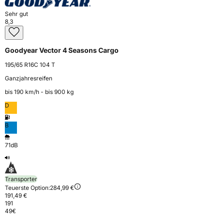
Sehr gut
8,3
Goodyear Vector 4 Seasons Cargo
195/65 R16C 104 T
Ganzjahresreifen
bis 190 km⁠/⁠h - bis 900 kg
D
B
71dB
Transporter
Teuerste Option:
284,99 €
191,49 €
191
49
€