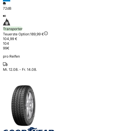
72dB
Transporter
Teuerste Option:
189,99 €
104,99 €
104
99
€
pro Reifen
Mi. 12.08. - Fr. 14.08.