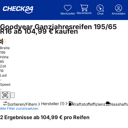
Warenkorb
Merkzettel
Chat
Anmelden
Goodyear Ganzjahresreifen 195/65
R16 ab 104,99 € kaufen
Breite
195
Höhe
65
Zoll
16
Last
-
Speed
-
Hersteller
(1)
Kraftstoffeffizienz
Nasshaft
Sortieren/Filtern
Alle Filter zurücksetzen
2 Ergebnisse ab 104,99 € pro Reifen