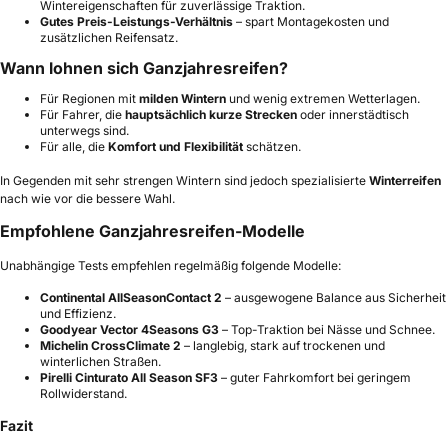
Wintereigenschaften für zuverlässige Traktion.
Gutes Preis-Leistungs-Verhältnis
– spart Montagekosten und
zusätzlichen Reifensatz.
Wann lohnen sich Ganzjahresreifen?
Für Regionen mit
milden Wintern
und wenig extremen Wetterlagen.
Für Fahrer, die
hauptsächlich kurze Strecken
oder innerstädtisch
unterwegs sind.
Für alle, die
Komfort und Flexibilität
schätzen.
In Gegenden mit sehr strengen Wintern sind jedoch spezialisierte
Winterreifen
nach wie vor die bessere Wahl.
Empfohlene Ganzjahresreifen-Modelle
Unabhängige Tests empfehlen regelmäßig folgende Modelle:
Continental AllSeasonContact 2
– ausgewogene Balance aus Sicherheit
und Effizienz.
Goodyear Vector 4Seasons G3
– Top-Traktion bei Nässe und Schnee.
Michelin CrossClimate 2
– langlebig, stark auf trockenen und
winterlichen Straßen.
Pirelli Cinturato All Season SF3
– guter Fahrkomfort bei geringem
Rollwiderstand.
Fazit