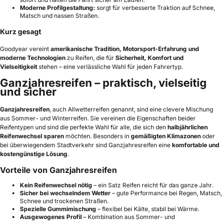
Moderne Profilgestaltung:
sorgt für verbesserte Traktion auf Schnee,
Matsch und nassen Straßen.
Kurz gesagt
Goodyear vereint
amerikanische Tradition, Motorsport-Erfahrung und
moderne Technologien
zu Reifen, die für
Sicherheit, Komfort und
Vielseitigkeit
stehen – eine verlässliche Wahl für jeden Fahrertyp.
Ganzjahresreifen – praktisch, vielseitig
und sicher
Ganzjahresreifen
, auch Allwetterreifen genannt, sind eine clevere Mischung
aus Sommer- und Winterreifen. Sie vereinen die Eigenschaften beider
Reifentypen und sind die perfekte Wahl für alle, die sich den
halbjährlichen
Reifenwechsel sparen
möchten. Besonders in
gemäßigten Klimazonen
oder
bei überwiegendem Stadtverkehr sind Ganzjahresreifen eine
komfortable und
kostengünstige Lösung
.
Vorteile von Ganzjahresreifen
Kein Reifenwechsel nötig
– ein Satz Reifen reicht für das ganze Jahr.
Sicher bei wechselndem Wetter
– gute Performance bei Regen, Matsch,
Schnee und trockenen Straßen.
Spezielle Gummimischung
– flexibel bei Kälte, stabil bei Wärme.
Ausgewogenes Profil
– Kombination aus Sommer- und