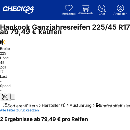
Warenkorb
Merkzettel
Chat
Anmelden
Hankook Ganzjahresreifen 225/45 R17
ab 79,49 € kaufen
Breite
225
Höhe
45
Zoll
17
Last
-
Speed
-
Hersteller
(1)
Ausführung
Kraftstoffeffizie
Sortieren/Filtern
Alle Filter zurücksetzen
2 Ergebnisse ab 79,49 € pro Reifen