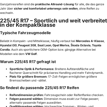
Ganzjahresreifen sind die
praktische Allround-Lösung
für alle, die das ganze
Jahr über
sicher und komfortabel unterwegs sein wollen
, ohne Reifen zu
wechseln.
225/45 R17 – Sportlich und weit verbreitet
in der Kompaktklasse
Typische Fahrzeugmodelle
Beliebt in Kompakt- und Mittelklasse, häufig verbaut bei
Mercedes A-Klasse
,
Hyundai i30
,
Peugeot 308
,
Seat Leon
,
Opel Meriva
,
Škoda Octavia
,
Toyota
Corolla
. Auch als sportlichere OEM-Option bzw. gängige Alternative bei
Modellen wie dem
VW Golf
.
Warum 225/45 R17 gefragt ist
Sportliche Optik & Performance:
Breitere Aufstandsfläche und
flacherer Querschnitt für präziseres Handling und mehr Fahrdynamik.
Platz für größere Bremsen:
17-Zoll-Felgen ermöglichen größere
Bremsscheiben und -sättel.
So findest du passende 225/45 R17 Reifen
Reifendimension prüfen:
Fahrzeugschein oder Reifenflanke checken.
Felgen passend wählen:
Dimension muss exakt zur Felge passen;
alternativ passende Felgen auswählen.
Qualitätsmarken wählen:
Hochwertige Sommer-, Winter- und