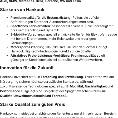
Audi, BMW, Mercedes-Benz, Porsche, VW und Tesla
.
Stärken von Hankook
Premiumqualität für die Erstausrüstung:
Reifen, die auf die
Anforderungen führender Automarken abgestimmt sind.
Sportliches Fahrverhalten:
besonders die Ventus-Linie überzeugt mit
präzisem Handling und Dynamik.
E-Mobility-Vorsprung:
speziell entwickelte Reifen für Elektrofahrzeuge
mit hohem Drehmoment, mehr Reichweite und niedrigem
Geräuschpegel.
Motorsport-Erfahrung:
als Exklusivausrüster der
Formel E
bringt
Hankook Hightech-Technologien direkt auf die Straße.
Attraktives Preis-Leistungs-Verhältnis:
Premiumqualität zu oft
günstigeren Konditionen als bei europäischen Wettbewerbern.
Innovation für die Zukunft
Hankook investiert stark in
Forschung und Entwicklung
. Testzentren wie am
Nürburgring sichern höchste europäische Standards, während
zukunftsweisende Technologien speziell auf
E-Mobilität, Nachhaltigkeit und
Performance
ausgelegt sind. So gelingt der Spagat zwischen
Premium-
Qualität, Umweltbewusstsein und Fahrspaß
.
Starke Qualität zum guten Preis
Hankook schneidet bei unabhängigen Reifentests meist im sehr guten Bereich