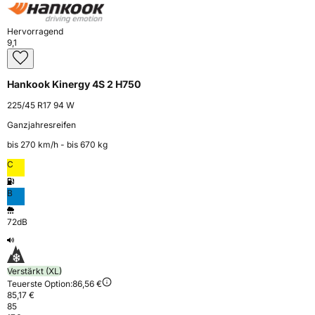
Hervorragend
9,1
Hankook Kinergy 4S 2 H750
225/45 R17 94 W
Ganzjahresreifen
bis 270 km⁠/⁠h - bis 670 kg
C
B
72dB
Verstärkt (XL)
Teuerste Option:
86,56 €
85,17 €
85