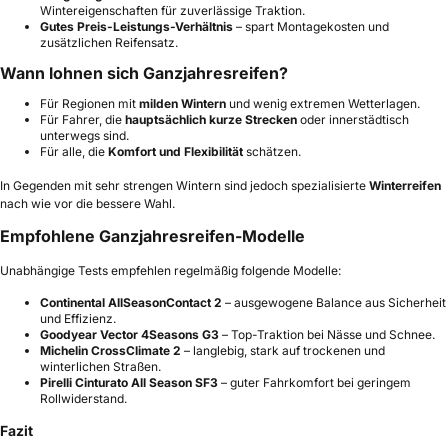
Wintereigenschaften für zuverlässige Traktion.
Gutes Preis-Leistungs-Verhältnis
– spart Montagekosten und
zusätzlichen Reifensatz.
Wann lohnen sich Ganzjahresreifen?
Für Regionen mit
milden Wintern
und wenig extremen Wetterlagen.
Für Fahrer, die
hauptsächlich kurze Strecken
oder innerstädtisch
unterwegs sind.
Für alle, die
Komfort und Flexibilität
schätzen.
In Gegenden mit sehr strengen Wintern sind jedoch spezialisierte
Winterreifen
nach wie vor die bessere Wahl.
Empfohlene Ganzjahresreifen-Modelle
Unabhängige Tests empfehlen regelmäßig folgende Modelle:
Continental AllSeasonContact 2
– ausgewogene Balance aus Sicherheit
und Effizienz.
Goodyear Vector 4Seasons G3
– Top-Traktion bei Nässe und Schnee.
Michelin CrossClimate 2
– langlebig, stark auf trockenen und
winterlichen Straßen.
Pirelli Cinturato All Season SF3
– guter Fahrkomfort bei geringem
Rollwiderstand.
Fazit