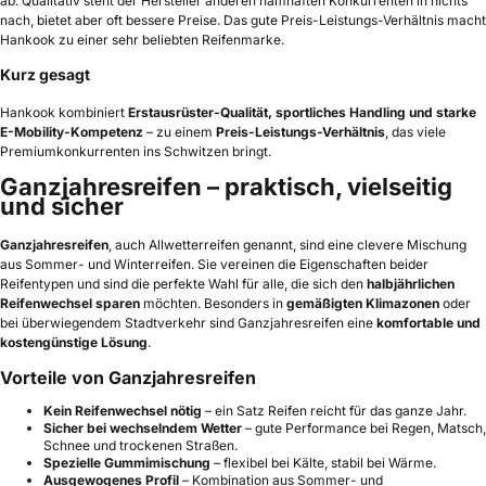
ab. Qualitativ steht der Hersteller anderen namhaften Konkurrenten in nichts
nach, bietet aber oft bessere Preise. Das gute Preis-Leistungs-Verhältnis macht
Hankook zu einer sehr beliebten Reifenmarke.
Kurz gesagt
Hankook kombiniert
Erstausrüster-Qualität, sportliches Handling und starke
E-Mobility-Kompetenz
– zu einem
Preis-Leistungs-Verhältnis
, das viele
Premiumkonkurrenten ins Schwitzen bringt.
Ganzjahresreifen – praktisch, vielseitig
und sicher
Ganzjahresreifen
, auch Allwetterreifen genannt, sind eine clevere Mischung
aus Sommer- und Winterreifen. Sie vereinen die Eigenschaften beider
Reifentypen und sind die perfekte Wahl für alle, die sich den
halbjährlichen
Reifenwechsel sparen
möchten. Besonders in
gemäßigten Klimazonen
oder
bei überwiegendem Stadtverkehr sind Ganzjahresreifen eine
komfortable und
kostengünstige Lösung
.
Vorteile von Ganzjahresreifen
Kein Reifenwechsel nötig
– ein Satz Reifen reicht für das ganze Jahr.
Sicher bei wechselndem Wetter
– gute Performance bei Regen, Matsch,
Schnee und trockenen Straßen.
Spezielle Gummimischung
– flexibel bei Kälte, stabil bei Wärme.
Ausgewogenes Profil
– Kombination aus Sommer- und