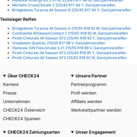
Hankook Kinergy 4S 2 H750 225/45 R17 94 W, Ganzjahresreifen
Michelin CrossClimate 3 225/45 R17 94 Y, Ganzjahresreifen
Bridgestone Turanza All Season 6 225/45 R17 94 Y, Ganzjahresreifen
Testsieger Reifen
Bridgestone Turanza All Season 6 215/50 R18 92 W, Ganzjahresreifen
Continental AllSeasonContact 2 215/50 R18 92 W, Ganzjahresreifen
Pirelli Cinturato All Season SF3 225/40 R18 92 Y, Ganzjahresreifen
Vredestein Quatrac 215/55 R17 98 V, Ganzjahresreifen
Hankook ION Flexclimate IL01 215/55 R18 99 V, Ganzjahresreifen
Pirelli Cinturato All Season SF3 225/45 R18 95 Y, Ganzjahresreifen
Pirelli Cinturato All Season SF3 215/50 R18 92 W, Ganzjahresreifen
Über CHECK24
Unsere Partner
Karriere
Partnerprogramm
Presse
Profi werden
Unternehmen
Affiliate werden
CHECK24 Österreich
Werkstattpartner werden
CHECK24 Spanien
CHECK24 Zahlungsarten
Unser Engagement