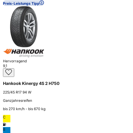
Preis-Leistungs Tipp
Hervorragend
9,1
Hankook Kinergy 4S 2 H750
225/45 R17 94 W
Ganzjahresreifen
bis 270 km⁠/⁠h - bis 670 kg
C
B