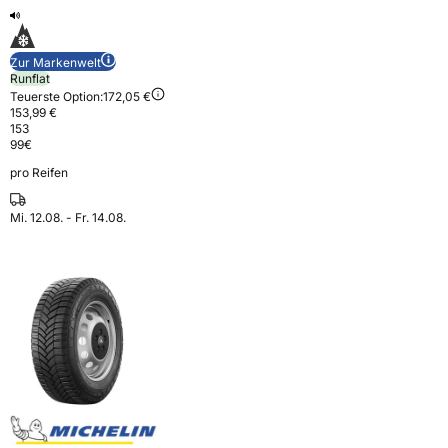
Zur Markenwelt
Runflat
Teuerste Option:
172,05 €
153,99 €
153
99
€
pro Reifen
Mi. 12.08. - Fr. 14.08.