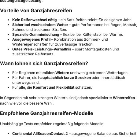
kostengünstige Lösung
.
Vorteile von Ganzjahresreifen
Kein Reifenwechsel nötig
– ein Satz Reifen reicht für das ganze Jahr.
Sicher bei wechselndem Wetter
– gute Performance bei Regen, Matsch,
Schnee und trockenen Straßen.
Spezielle Gummimischung
– flexibel bei Kälte, stabil bei Wärme.
Ausgewogenes Profil
– Kombination aus Sommer- und
Wintereigenschaften für zuverlässige Traktion.
Gutes Preis-Leistungs-Verhältnis
– spart Montagekosten und
zusätzlichen Reifensatz.
Wann lohnen sich Ganzjahresreifen?
Für Regionen mit
milden Wintern
und wenig extremen Wetterlagen.
Für Fahrer, die
hauptsächlich kurze Strecken
oder innerstädtisch
unterwegs sind.
Für alle, die
Komfort und Flexibilität
schätzen.
In Gegenden mit sehr strengen Wintern sind jedoch spezialisierte
Winterreifen
nach wie vor die bessere Wahl.
Empfohlene Ganzjahresreifen-Modelle
Unabhängige Tests empfehlen regelmäßig folgende Modelle:
Continental AllSeasonContact 2
– ausgewogene Balance aus Sicherheit