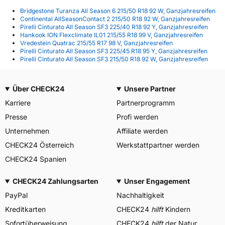
Bridgestone Turanza All Season 6 215/50 R18 92 W, Ganzjahresreifen
Continental AllSeasonContact 2 215/50 R18 92 W, Ganzjahresreifen
Pirelli Cinturato All Season SF3 225/40 R18 92 Y, Ganzjahresreifen
Hankook ION Flexclimate IL01 215/55 R18 99 V, Ganzjahresreifen
Vredestein Quatrac 215/55 R17 98 V, Ganzjahresreifen
Pirelli Cinturato All Season SF3 225/45 R18 95 Y, Ganzjahresreifen
Pirelli Cinturato All Season SF3 215/50 R18 92 W, Ganzjahresreifen
Über CHECK24
Unsere Partner
Karriere
Partnerprogramm
Presse
Profi werden
Unternehmen
Affiliate werden
CHECK24 Österreich
Werkstattpartner werden
CHECK24 Spanien
CHECK24 Zahlungsarten
Unser Engagement
PayPal
Nachhaltigkeit
Kreditkarten
CHECK24
hilft
Kindern
Sofortüberweisung
CHECK24
hilft
der Natur