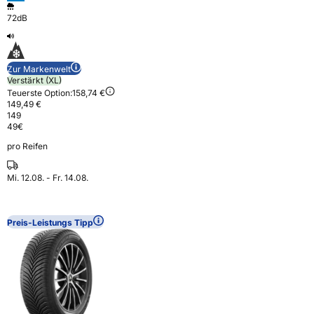
72dB
Zur Markenwelt
Verstärkt (XL)
Teuerste Option:
158,74 €
149,49 €
149
49
€
pro Reifen
Mi. 12.08. - Fr. 14.08.
Preis-Leistungs Tipp