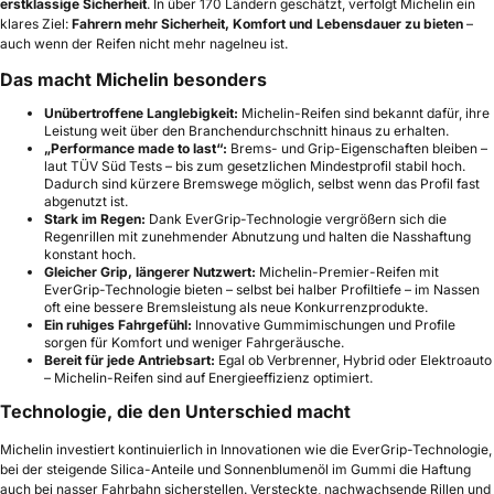
erstklassige Sicherheit
. In über 170 Ländern geschätzt, verfolgt Michelin ein
klares Ziel:
Fahrern mehr Sicherheit, Komfort und Lebensdauer zu bieten
–
auch wenn der Reifen nicht mehr nagelneu ist.
Das macht Michelin besonders
Unübertroffene Langlebigkeit:
Michelin-Reifen sind bekannt dafür, ihre
Leistung weit über den Branchendurchschnitt hinaus zu erhalten.
„Performance made to last“:
Brems- und Grip-Eigenschaften bleiben –
laut TÜV Süd Tests – bis zum gesetzlichen Mindestprofil stabil hoch.
Dadurch sind kürzere Bremswege möglich, selbst wenn das Profil fast
abgenutzt ist.
Stark im Regen:
Dank EverGrip-Technologie vergrößern sich die
Regenrillen mit zunehmender Abnutzung und halten die Nasshaftung
konstant hoch.
Gleicher Grip, längerer Nutzwert:
Michelin-Premier-Reifen mit
EverGrip-Technologie bieten – selbst bei halber Profiltiefe – im Nassen
oft eine bessere Bremsleistung als neue Konkurrenzprodukte.
Ein ruhiges Fahrgefühl:
Innovative Gummimischungen und Profile
sorgen für Komfort und weniger Fahrgeräusche.
Bereit für jede Antriebsart:
Egal ob Verbrenner, Hybrid oder Elektroauto
– Michelin-Reifen sind auf Energieeffizienz optimiert.
Technologie, die den Unterschied macht
Michelin investiert kontinuierlich in Innovationen wie die EverGrip-Technologie,
bei der steigende Silica-Anteile und Sonnenblumenöl im Gummi die Haftung
auch bei nasser Fahrbahn sicherstellen. Versteckte, nachwachsende Rillen und