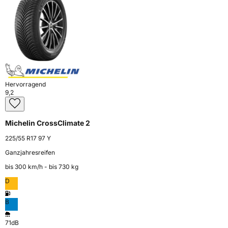
Hervorragend
9,2
Michelin CrossClimate 2
225/55 R17 97 Y
Ganzjahresreifen
bis 300 km⁠/⁠h - bis 730 kg
D
B
71dB