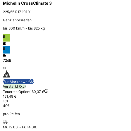
Michelin CrossClimate 3
225/55 R17 101 Y
Ganzjahresreifen
bis 300 km⁠/⁠h - bis 825 kg
B
B
72dB
Zur Markenwelt
Verstärkt (XL)
Teuerste Option:
160,37 €
151,49 €
151
49
€
pro Reifen
Mi. 12.08. - Fr. 14.08.