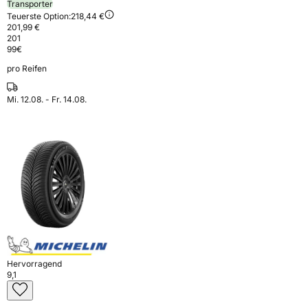
Transporter
Teuerste Option:
218,44 €
201,99 €
201
99
€
pro Reifen
Mi. 12.08. - Fr. 14.08.
Hervorragend
9,1