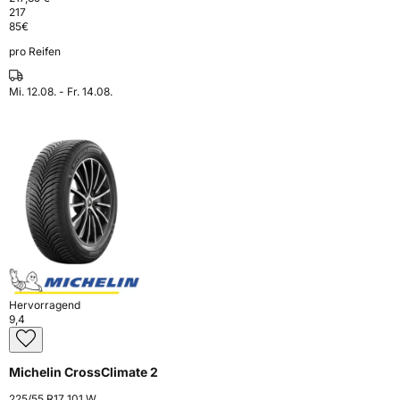
217
85
€
pro Reifen
Mi. 12.08. - Fr. 14.08.
Hervorragend
9,4
Michelin CrossClimate 2
225/55 R17 101 W