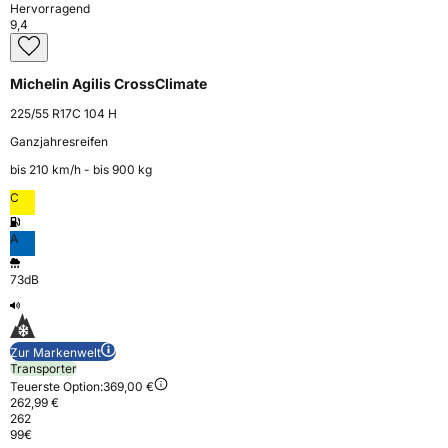
Hervorragend
9,4
Michelin Agilis CrossClimate
225/55 R17C 104 H
Ganzjahresreifen
bis 210 km⁠/⁠h - bis 900 kg
C
A
73dB
Zur Markenwelt
Transporter
Teuerste Option:
369,00 €
262,99 €
262
99
€