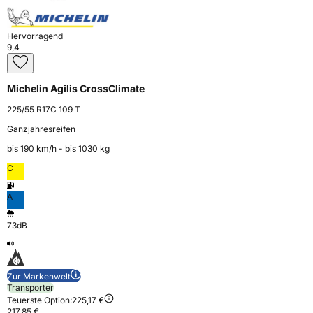
Hervorragend
9,4
Michelin Agilis CrossClimate
225/55 R17C 109 T
Ganzjahresreifen
bis 190 km⁠/⁠h - bis 1030 kg
C
A
73dB
Zur Markenwelt
Transporter
Teuerste Option:
225,17 €
217,85 €