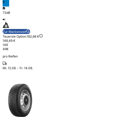
B
72dB
Zur Markenwelt
Teuerste Option:
162,68 €
148,49 €
148
49
€
pro Reifen
Mi. 12.08. - Fr. 14.08.