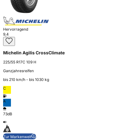
Hervorragend
9,4
Michelin Agilis CrossClimate
225/55 R17C 109 H
Ganzjahresreifen
bis 210 km⁠/⁠h - bis 1030 kg
C
A
73dB
Zur Markenwelt