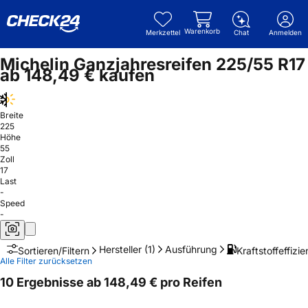
Warenkorb
Merkzettel
Chat
Anmelden
Michelin Ganzjahresreifen 225/55 R17
ab 148,49 € kaufen
Breite
225
Höhe
55
Zoll
17
Last
-
Speed
-
Hersteller
(1)
Ausführung
Kraftstoffeffizie
Sortieren/Filtern
Alle Filter zurücksetzen
10 Ergebnisse ab 148,49 € pro Reifen