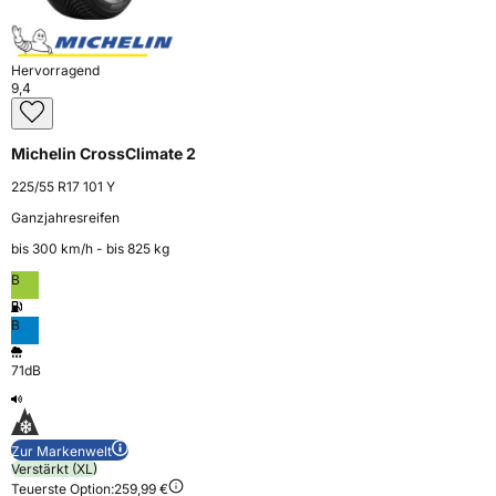
Hervorragend
9,4
Michelin CrossClimate 2
225/55 R17 101 Y
Ganzjahresreifen
bis 300 km⁠/⁠h - bis 825 kg
B
B
71dB
Zur Markenwelt
Verstärkt (XL)
Teuerste Option:
259,99 €