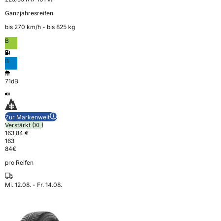
Ganzjahresreifen
bis 270 km⁠/⁠h - bis 825 kg
B
B
71dB
Zur Markenwelt
Verstärkt (XL)
163,84 €
163
84
€
pro Reifen
Mi. 12.08. - Fr. 14.08.