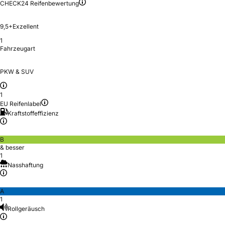
CHECK24 Reifenbewertung
9,5+
Exzellent
1
Fahrzeugart
PKW & SUV
1
EU Reifenlabel
Kraftstoffeffizienz
B
& besser
1
Nasshaftung
A
1
Rollgeräusch