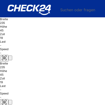
Suchen oder fragen
Breite
235
Höhe
45
Zoll
19
Last
-
Speed
-
Breite
235
Höhe
45
Zoll
19
Last
-
Speed
-