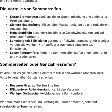
und Fahrkomfort garantiert.
Die Vorteile von Sommerreifen
Kurze Bremswege:
dank spezieller Gummimischung und optimierter
Profilgestaltung.
Sichere Nasshaftung:
Rillen leiten Wasser effizient ab und reduzieren
Aquaplaning.
Hohe Stabilität:
besonders bei höheren Geschwindigkeiten und auf
trockener Fahrbahn.
Langlebigkeit & Effizienz:
geringerer Rollwiderstand sorgt für weniger
Verschleiß, weniger Kraftstoffverbrauch und reduzierte CO₂-
Emissionen.
Leiser Fahrkomfort:
moderne Sommerreifen laufen angenehm ruhig
und vibrationsarm.
Sommerreifen oder Ganzjahresreifen?
Im direkten Vergleich bieten Sommerreifen in den warmen Monaten klare
Vorteile gegenüber Ganzjahresreifen:
Besserer Grip:
auf heißen Straßen.
Effizienterer Rollwiderstand:
senkt den Verbrauch.
Weniger Geräuschentwicklung:
mehr Fahrkomfort.
Wer maximale Sicherheit und Leistung im Sommer möchte, setzt auf
spezialisierte Sommerreifen
.