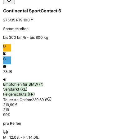
Continental SportContact 6
275/35 R19 100 Y
Sommerreifen
bis 300 km⁠/⁠h - bis 800 kg
D
C
73dB
Empfohlen für BMW (*)
Verstärkt (XL)
Felgenschutz (FR)
Teuerste Option:
239,69 €
219,99 €
219
99
€
pro Reifen
Mi. 12.08. - Fr. 14.08.