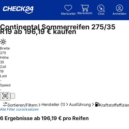
Warenkorb
Merkzettel
Chat
Anmelden
Continental Sommerreifen 275/35
R19 ab 196,19 € kaufen
Breite
275
Höhe
35
Zoll
19
Last
-
Speed
-
Hersteller
(1)
Ausführung
Kraftstoffeffizie
Sortieren/Filtern
Alle Filter zurücksetzen
6 Ergebnisse ab 196,19 € pro Reifen