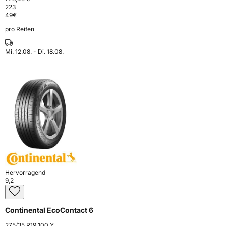
223
49
€
pro Reifen
Mi. 12.08. - Di. 18.08.
Hervorragend
9,2
Continental EcoContact 6
275/35 R19 100 Y