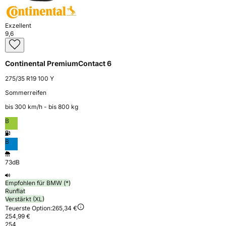
Exzellent
9,6
Continental PremiumContact 6
275/35 R19 100 Y
Sommerreifen
bis 300 km⁠/⁠h - bis 800 kg
B
B
73dB
Empfohlen für BMW (*)
Runflat
Verstärkt (XL)
Teuerste Option:
265,34 €
254,99 €
254