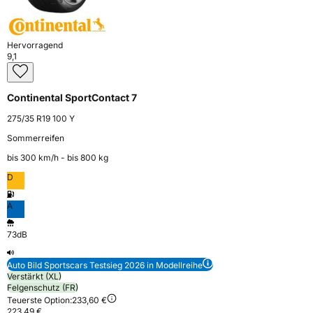
Hervorragend
9,1
Continental SportContact 7
275/35 R19 100 Y
Sommerreifen
bis 300 km⁠/⁠h - bis 800 kg
D
A
73dB
Auto Bild Sportscars Testsieg 2026 in Modellreihe
Verstärkt (XL)
Felgenschutz (FR)
Teuerste Option:
233,60 €
223,49 €