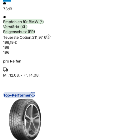
73dB
Empfohlen für BMW (*)
Verstärkt (XL)
Felgenschutz (FR)
Teuerste Option:
211,97 €
196,19 €
196
19
€
pro Reifen
Mi. 12.08. - Fr. 14.08.
Top-Performer