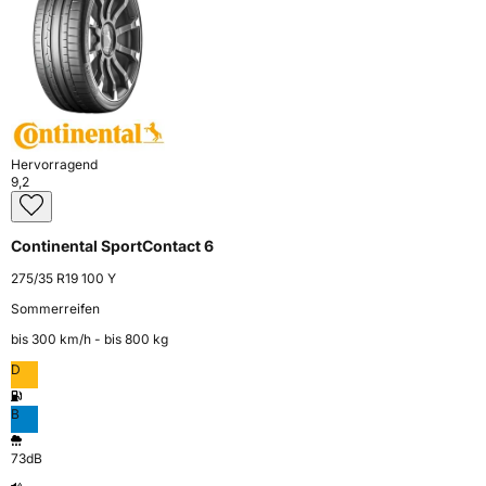
Hervorragend
9,2
Continental SportContact 6
275/35 R19 100 Y
Sommerreifen
bis 300 km⁠/⁠h - bis 800 kg
D
B
73dB