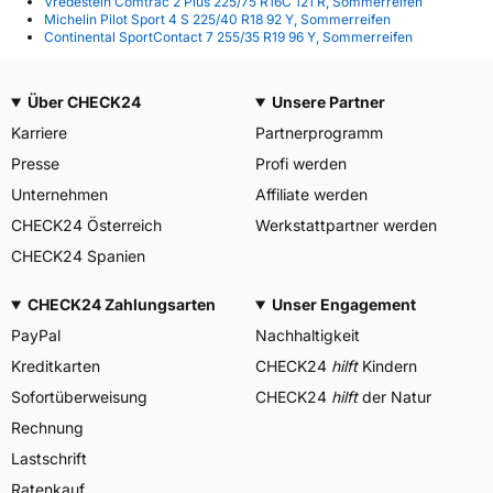
Vredestein Comtrac 2 Plus 225/75 R16C 121 R, Sommerreifen
Michelin Pilot Sport 4 S 225/40 R18 92 Y, Sommerreifen
Continental SportContact 7 255/35 R19 96 Y, Sommerreifen
Über CHECK24
Unsere Partner
Karriere
Partnerprogramm
Presse
Profi werden
Unternehmen
Affiliate werden
CHECK24 Österreich
Werkstattpartner werden
CHECK24 Spanien
CHECK24 Zahlungsarten
Unser Engagement
PayPal
Nachhaltigkeit
Kreditkarten
CHECK24
hilft
Kindern
Sofortüberweisung
CHECK24
hilft
der Natur
Rechnung
Lastschrift
Ratenkauf