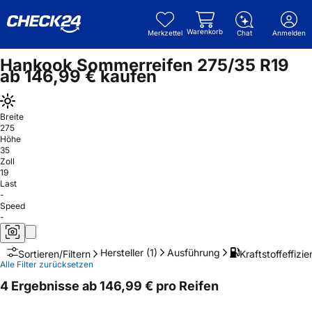
Warenkorb
Merkzettel
Chat
Anmelden
Hankook Sommerreifen 275/35 R19
ab 146,99 € kaufen
Breite
275
Höhe
35
Zoll
19
Last
-
Speed
-
Hersteller
(1)
Ausführung
Kraftstoffeffizie
Sortieren/Filtern
Alle Filter zurücksetzen
4 Ergebnisse ab 146,99 € pro Reifen