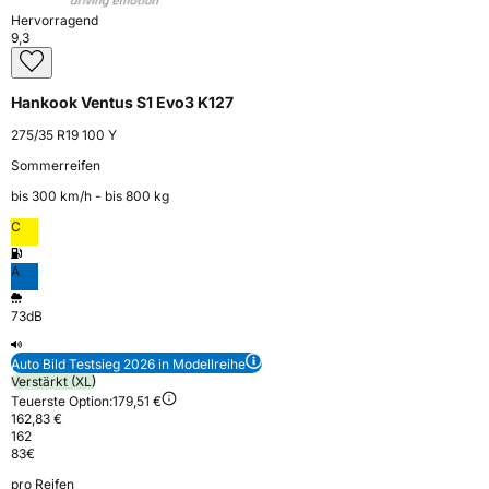
Hervorragend
9,3
Hankook Ventus S1 Evo3 K127
275/35 R19 100 Y
Sommerreifen
bis 300 km⁠/⁠h - bis 800 kg
C
A
73dB
Auto Bild Testsieg 2026 in Modellreihe
Verstärkt (XL)
Teuerste Option:
179,51 €
162,83 €
162
83
€
pro Reifen