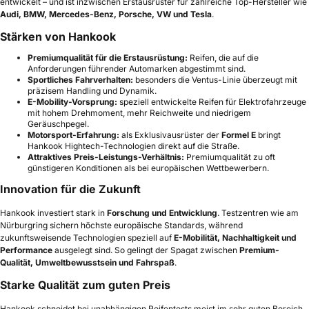
entwickelt – und ist inzwischen Erstausrüster für zahlreiche Top-Hersteller wie
Audi, BMW, Mercedes-Benz, Porsche, VW und Tesla
.
Stärken von Hankook
Premiumqualität für die Erstausrüstung:
Reifen, die auf die
Anforderungen führender Automarken abgestimmt sind.
Sportliches Fahrverhalten:
besonders die Ventus-Linie überzeugt mit
präzisem Handling und Dynamik.
E-Mobility-Vorsprung:
speziell entwickelte Reifen für Elektrofahrzeuge
mit hohem Drehmoment, mehr Reichweite und niedrigem
Geräuschpegel.
Motorsport-Erfahrung:
als Exklusivausrüster der
Formel E
bringt
Hankook Hightech-Technologien direkt auf die Straße.
Attraktives Preis-Leistungs-Verhältnis:
Premiumqualität zu oft
günstigeren Konditionen als bei europäischen Wettbewerbern.
Innovation für die Zukunft
Hankook investiert stark in
Forschung und Entwicklung
. Testzentren wie am
Nürburgring sichern höchste europäische Standards, während
zukunftsweisende Technologien speziell auf
E-Mobilität, Nachhaltigkeit und
Performance
ausgelegt sind. So gelingt der Spagat zwischen
Premium-
Qualität, Umweltbewusstsein und Fahrspaß
.
Starke Qualität zum guten Preis
Hankook schneidet bei unabhängigen Reifentests meist im sehr guten Bereich