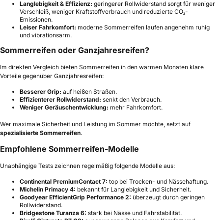
Langlebigkeit & Effizienz:
geringerer Rollwiderstand sorgt für weniger
Verschleiß, weniger Kraftstoffverbrauch und reduzierte CO₂-
Emissionen.
Leiser Fahrkomfort:
moderne Sommerreifen laufen angenehm ruhig
und vibrationsarm.
Sommerreifen oder Ganzjahresreifen?
Im direkten Vergleich bieten Sommerreifen in den warmen Monaten klare
Vorteile gegenüber Ganzjahresreifen:
Besserer Grip:
auf heißen Straßen.
Effizienterer Rollwiderstand:
senkt den Verbrauch.
Weniger Geräuschentwicklung:
mehr Fahrkomfort.
Wer maximale Sicherheit und Leistung im Sommer möchte, setzt auf
spezialisierte Sommerreifen
.
Empfohlene Sommerreifen-Modelle
Unabhängige Tests zeichnen regelmäßig folgende Modelle aus:
Continental PremiumContact 7:
top bei Trocken- und Nässehaftung.
Michelin Primacy 4:
bekannt für Langlebigkeit und Sicherheit.
Goodyear EfficientGrip Performance 2:
überzeugt durch geringen
Rollwiderstand.
Bridgestone Turanza 6:
stark bei Nässe und Fahrstabilität.