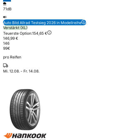
71dB
Auto Bild Allrad Testsieg 2026 in Modellreihe
Verstärkt (XL)
Teuerste Option:
154,65 €
146,99 €
146
99
€
pro Reifen
Mi. 12.08. - Fr. 14.08.