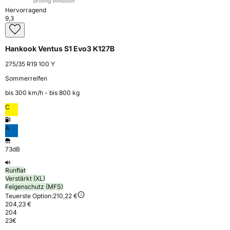
Hervorragend
9,3
Hankook Ventus S1 Evo3 K127B
275/35 R19 100 Y
Sommerreifen
bis 300 km⁠/⁠h - bis 800 kg
C
A
73dB
Runflat
Verstärkt (XL)
Felgenschutz (MFS)
Teuerste Option:
210,22 €
204,23 €
204
23
€