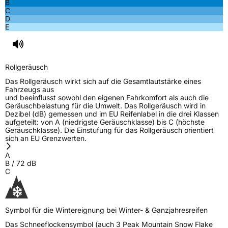
B
3PMSF / Schneeflockensymbol / Alpine-Symbol
Ja
C
D
E
EPREL ID
1082762
Allgemeine Produktsicherheit (GPSR)
Rollgeräusch
Herstellerkontakt
Sailun Europe GmbH, Van Den Ban
Autobanden B.V. Ravenseweg 13m 3223 LM
Das Rollgeräusch wirkt sich auf die Gesamtlautstärke eines
Hellevoetsluis Niederlande,
Fahrzeugs aus
flora.jiang@gripmax.com
und beeinflusst sowohl den eigenen Fahrkomfort als auch die
Geräuschbelastung für die Umwelt. Das Rollgeräusch wird in
Dezibel (dB) gemessen und im EU Reifenlabel in die drei Klassen
aufgeteilt: von A (niedrigste Geräuschklasse) bis C (höchste
Geräuschklasse). Die Einstufung für das Rollgeräusch orientiert
sich an EU Grenzwerten.
A
B
/
72
dB
C
Symbol für die Wintereignung bei Winter- & Ganzjahresreifen
Das Schneeflockensymbol (auch 3 Peak Mountain Snow Flake