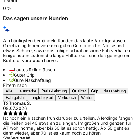
1 Stern
0 %
Das sagen unsere Kunden
Am häufigsten bemängeln Kunden das laute Abrollgeräusch.
Gleichzeitig loben viele den guten Grip, auch bei Nässe und
etwas Schnee, sowie das ruhige, vibrationsarme Fahrverhalten.
Einige heben zudem die lange Haltbarkeit und den geringeren
Kraftstoffverbrauch hervor.
Lautes Rollgeräusch
Guter Grip
Gute Nasshaftung
Filtern nach
Alle
Lautstärke
Preis-Leistung
Qualität
Grip
Nasshaftung
Fahrgefühl
Langlebigkeit
Verbrauch
Winter
TS
Thomas S.
08.07.2026
Ist noch ein bisschen früh darüber zu urteilen. Allerdings fangen
die Reifen bei 40 etwa an zu singen. Im großen und ganzen für
AT wohl normal, aber bis 50 ist es schon heftig. Ab 50 geht es
dann wieder, aber 70 ist es kaum noch zu hören.
SW
Sabine W.