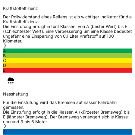
Schlauchtyp
TL
Kraftstoffeffizienz
Zustand
Neureifen
Der Rollwiderstand eines Reifens ist ein wichtiger Indikator für die
Kraftstoffeffizienz.
Die Einstufung erfolgt in fünf Klassen: von A (bester Wert) bis E
M+S
Ja
(schlechtester Wert). Eine Verbesserung um eine Klasse bedeutet
ungefähr eine Einsparung von 0,1 Liter Kraftstoff auf 100
Offroad
Ja
Kilometer.
A
B
EU Label
C
D
Effizienz
D
E
Nasshaftung
C
Nasshaftung
Rollgeräusch (Klasse)
B
Für die Einstufung wird das Bremsen auf nasser Fahrbahn
gemessen.
Die Einstufung erfolgt in die Klassen A (kürzester Bremsweg) bis
Rollgeräusch (dB)
72
E (längster Bremsweg). Der Bremsweg verlängert sich je Klasse
um rund 3 bis 6 Meter.
Fahrzeugklasse
C1
A