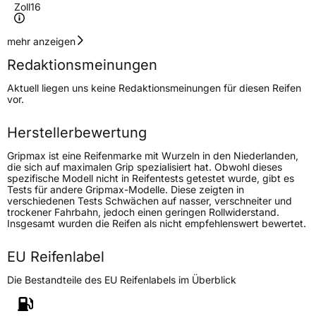
Zoll
16
Geschwindigkeitsindex
T
mehr anzeigen
Redaktionsmeinungen
Höchstgeschwindigkeit
190 km/h
Aktuell liegen uns keine Redaktionsmeinungen für diesen Reifen
Lastindex
100
vor.
Höchstlast
800 kg
Herstellerbewertung
Gripmax ist eine Reifenmarke mit Wurzeln in den Niederlanden,
Generelle Merkmale
die sich auf maximalen Grip spezialisiert hat. Obwohl dieses
spezifische Modell nicht in Reifentests getestet wurde, gibt es
Fahrzeugtyp
SUV
Tests für andere Gripmax-Modelle. Diese zeigten in
verschiedenen Tests Schwächen auf nasser, verschneiter und
Verwendung
Ganzjahresreifen
trockener Fahrbahn, jedoch einen geringen Rollwiderstand.
Insgesamt wurden die Reifen als nicht empfehlenswert bewertet.
Modellname
Inception AT
Fahrzeugart
PKW & SUV
EU Reifenlabel
Die Bestandteile des EU Reifenlabels im Überblick
Weitere Eigenschaften