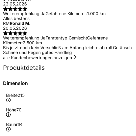
23.05.2026
Weiterempfehlung:
Ja
Gefahrene Kilometer:
1.000 km
Alles bestens
RM
Ronald M.
20.05.2026
Weiterempfehlung:
Ja
Fahrtentyp:
Gemischt
Gefahrene
Kilometer:
2.500 km
Bis jetzt noch kein Verschließ am Anfang leichte ab roll Geräusch
Schnee und Regen gutes Händling
alle Kundenbewertungen anzeigen
Produktdetails
Dimension
Breite
215
Höhe
70
Bauart
R