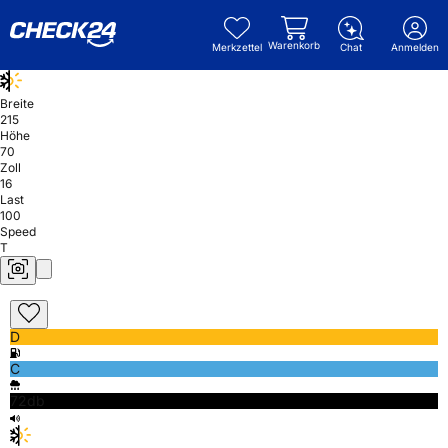
Warenkorb
Merkzettel
Chat
Anmelden
Breite
215
Höhe
70
Zoll
16
Last
100
Speed
T
D
C
72db