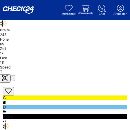
Warenkorb
Merkzettel
Chat
Anmelden
Breite
245
Höhe
65
Zoll
17
Last
111
Speed
T
C
D
73db