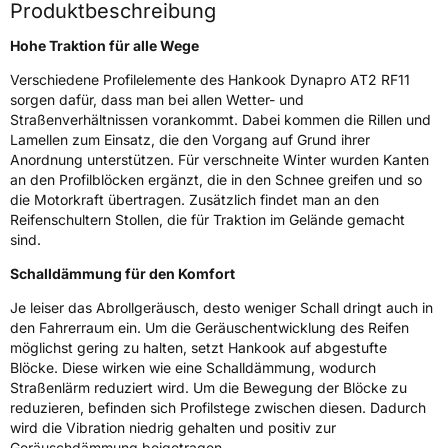
Produktbeschreibung
Weitere Eigenschaften
Hohe Traktion für alle Wege
Schlauchtyp
TL
Verschiedene Profilelemente des Hankook Dynapro AT2 RF11
sorgen dafür, dass man bei allen Wetter- und
Zustand
Neureifen
Straßenverhältnissen vorankommt. Dabei kommen die Rillen und
Lamellen zum Einsatz, die den Vorgang auf Grund ihrer
M+S
Ja
Anordnung unterstützen. Für verschneite Winter wurden Kanten
an den Profilblöcken ergänzt, die in den Schnee greifen und so
EU Label
die Motorkraft übertragen. Zusätzlich findet man an den
Reifenschultern Stollen, die für Traktion im Gelände gemacht
Effizienz
C
sind.
Schalldämmung für den Komfort
Nasshaftung
D
Je leiser das Abrollgeräusch, desto weniger Schall dringt auch in
Rollgeräusch (Klasse)
B
den Fahrerraum ein. Um die Geräuschentwicklung des Reifen
möglichst gering zu halten, setzt Hankook auf abgestufte
Blöcke. Diese wirken wie eine Schalldämmung, wodurch
Rollgeräusch (dB)
73
Straßenlärm reduziert wird. Um die Bewegung der Blöcke zu
Fahrzeugklasse
C1
reduzieren, befinden sich Profilstege zwischen diesen. Dadurch
wird die Vibration niedrig gehalten und positiv zur
Geräuschdämmung beigetragen.