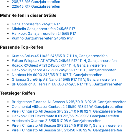
205/55 R16 Ganzjahresreifen
225/45 R17 Ganzjahresreifen
Mehr Reifen in dieser Größe
Ganzjahresreifen 245/65 R17
Michelin Ganzjahresreifen 245/65 R17
Hankook Ganzjahresreifen 245/65 R17
Kumho Ganzjahresreifen 245/65 R17
Passende Top-Reifen
Kumho Solus 4S HA32 245/65 R17 111 V, Ganzjahresreifen
Falken Wildpeak AT AT3WA 245/65 R17 111 H, Ganzjahresreifen
RoadX RXQuest AT21 245/65 R17 111 H, Ganzjahresreifen
Hankook Dynapro AT2 RF11 245/65 R17 111 T, Ganzjahresreifen
Nordexx NA 6000 245/65 R17 107 T, Ganzjahresreifen
Gripmax SureGrip AS Nano 245/65 R17 111 V, Ganzjahresreifen
BF Goodrich All Terrain TA KO3 245/65 R17 111 S, Ganzjahresreifen
Testsieger Reifen
Bridgestone Turanza All Season 6 215/50 R18 92 W, Ganzjahresreifen
Continental AllSeasonContact 2 215/50 R18 92 W, Ganzjahresreifen
Pirelli Cinturato All Season SF3 225/40 R18 92 Y, Ganzjahresreifen
Hankook ION Flexclimate IL01 215/55 R18 99 V, Ganzjahresreifen
Vredestein Quatrac 215/55 R17 98 V, Ganzjahresreifen
Pirelli Cinturato All Season SF3 225/45 R18 95 Y, Ganzjahresreifen
Pirelli Cinturato All Season SF3 215/50 R18 92 W, Ganzjahresreifen