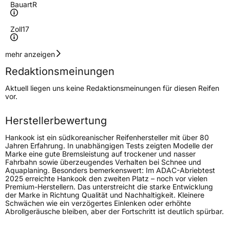
Bauart
R
Zoll
17
Geschwindigkeitsindex
T
mehr anzeigen
Redaktionsmeinungen
Höchstgeschwindigkeit
190 km/h
Aktuell liegen uns keine Redaktionsmeinungen für diesen Reifen
Lastindex
111
vor.
Höchstlast
1090 kg
Herstellerbewertung
Hankook ist ein südkoreanischer Reifenhersteller mit über 80
Generelle Merkmale
Jahren Erfahrung. In unabhängigen Tests zeigten Modelle der
Marke eine gute Bremsleistung auf trockener und nasser
Fahrzeugtyp
SUV
Fahrbahn sowie überzeugendes Verhalten bei Schnee und
Aquaplaning. Besonders bemerkenswert: Im ADAC-Abriebtest
Verwendung
Ganzjahresreifen
2025 erreichte Hankook den zweiten Platz – noch vor vielen
Premium-Herstellern. Das unterstreicht die starke Entwicklung
Modellname
Dynapro AT2 RF11
der Marke in Richtung Qualität und Nachhaltigkeit. Kleinere
Schwächen wie ein verzögertes Einlenken oder erhöhte
Fahrzeugart
PKW & SUV
Abrollgeräusche bleiben, aber der Fortschritt ist deutlich spürbar.