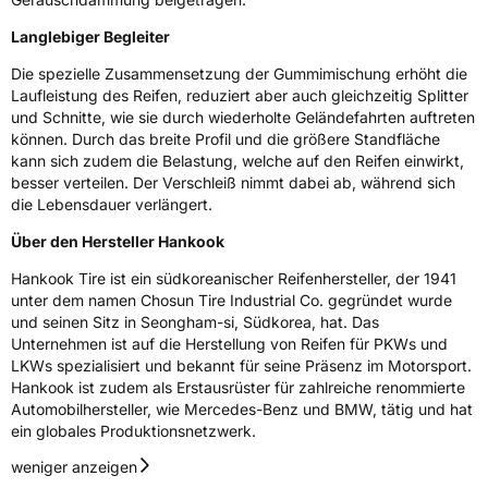
3PMSF / Schneeflockensymbol / Alpine-Symbol
Ja
Langlebiger Begleiter
EPREL ID
470406
Die spezielle Zusammensetzung der Gummimischung erhöht die
Laufleistung des Reifen, reduziert aber auch gleichzeitig Splitter
Allgemeine Produktsicherheit (GPSR)
und Schnitte, wie sie durch wiederholte Geländefahrten auftreten
können. Durch das breite Profil und die größere Standfläche
Herstellerkontakt
Hankook Tire Europe GmbH, Siemensstr. 14
kann sich zudem die Belastung, welche auf den Reifen einwirkt,
D-63263 Neu-Isenburg Deutschland,
technik@hankookreifen.de
besser verteilen. Der Verschleiß nimmt dabei ab, während sich
die Lebensdauer verlängert.
Über den Hersteller Hankook
Hankook Tire ist ein südkoreanischer Reifenhersteller, der 1941
unter dem namen Chosun Tire Industrial Co. gegründet wurde
und seinen Sitz in Seongham-si, Südkorea, hat. Das
Unternehmen ist auf die Herstellung von Reifen für PKWs und
LKWs spezialisiert und bekannt für seine Präsenz im Motorsport.
Hankook ist zudem als Erstausrüster für zahlreiche renommierte
Automobilhersteller, wie Mercedes-Benz und BMW, tätig und hat
ein globales Produktionsnetzwerk.
weniger anzeigen