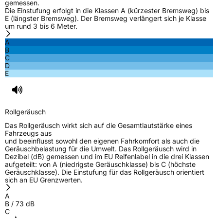
gemessen.
Die Einstufung erfolgt in die Klassen A (kürzester Bremsweg) bis
E (längster Bremsweg). Der Bremsweg verlängert sich je Klasse
um rund 3 bis 6 Meter.
A
B
C
D
E
Rollgeräusch
Das Rollgeräusch wirkt sich auf die Gesamtlautstärke eines
Fahrzeugs aus
und beeinflusst sowohl den eigenen Fahrkomfort als auch die
Geräuschbelastung für die Umwelt. Das Rollgeräusch wird in
Dezibel (dB) gemessen und im EU Reifenlabel in die drei Klassen
aufgeteilt: von A (niedrigste Geräuschklasse) bis C (höchste
Geräuschklasse). Die Einstufung für das Rollgeräusch orientiert
sich an EU Grenzwerten.
A
B
/
73
dB
C