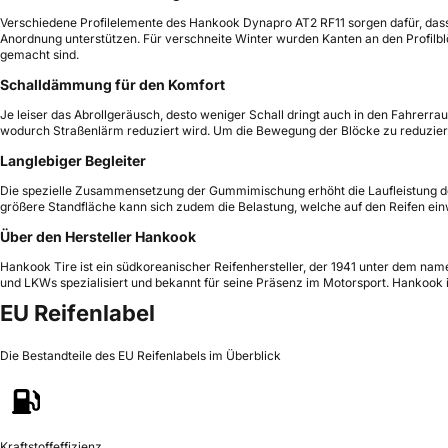
Verschiedene Profilelemente des Hankook Dynapro AT2 RF11 sorgen dafür, dass
Anordnung unterstützen. Für verschneite Winter wurden Kanten an den Profilblöc
gemacht sind.
Schalldämmung für den Komfort
Je leiser das Abrollgeräusch, desto weniger Schall dringt auch in den Fahrerr
wodurch Straßenlärm reduziert wird. Um die Bewegung der Blöcke zu reduzieren
Langlebiger Begleiter
Die spezielle Zusammensetzung der Gummimischung erhöht die Laufleistung des R
größere Standfläche kann sich zudem die Belastung, welche auf den Reifen einw
Über den Hersteller Hankook
Hankook Tire ist ein südkoreanischer Reifenhersteller, der 1941 unter dem nam
und LKWs spezialisiert und bekannt für seine Präsenz im Motorsport. Hankook 
EU Reifenlabel
Die Bestandteile des EU Reifenlabels im Überblick
Kraftstoffeffizienz