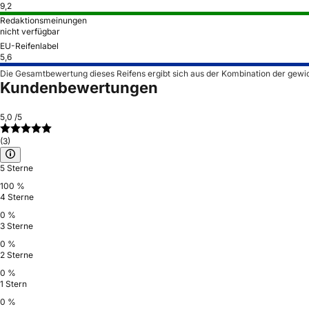
9,2
Redaktionsmeinungen
nicht verfügbar
EU-Reifenlabel
5,6
Die Gesamtbewertung dieses Reifens ergibt sich aus der Kombination der gewi
Kundenbewertungen
5,0
/5
(3)
5 Sterne
100 %
4 Sterne
0 %
3 Sterne
0 %
2 Sterne
0 %
1 Stern
0 %