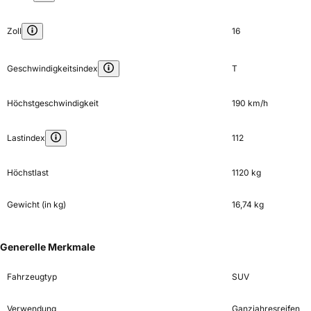
Zoll
16
Geschwindigkeitsindex
T
Höchstgeschwindigkeit
190 km/h
Lastindex
112
Höchstlast
1120 kg
Gewicht (in kg)
16,74 kg
Generelle Merkmale
Fahrzeugtyp
SUV
Verwendung
Ganzjahresreifen