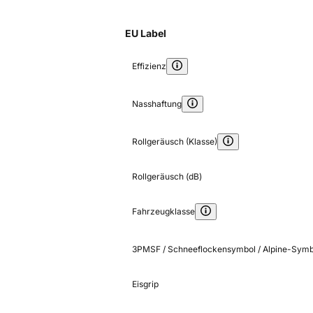
EU Label
Effizienz
Nasshaftung
Rollgeräusch (Klasse)
Rollgeräusch (dB)
Fahrzeugklasse
3PMSF / Schneeflockensymbol / Alpine-Symb
Eisgrip