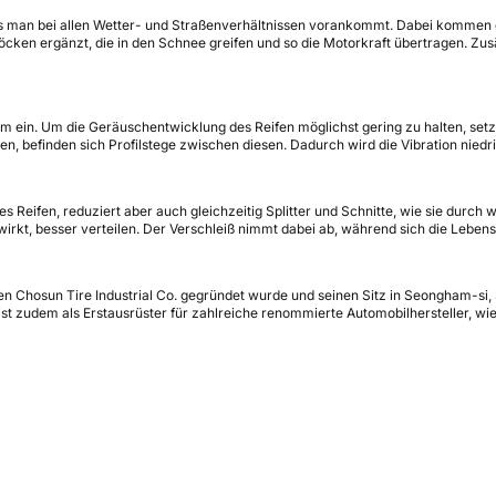
 man bei allen Wetter- und Straßenverhältnissen vorankommt. Dabei kommen di
ken ergänzt, die in den Schnee greifen und so die Motorkraft übertragen. Zusät
aum ein. Um die Geräuschentwicklung des Reifen möglichst gering zu halten, se
, befinden sich Profilstege zwischen diesen. Dadurch wird die Vibration nied
eifen, reduziert aber auch gleichzeitig Splitter und Schnitte, wie sie durch w
irkt, besser verteilen. Der Verschleiß nimmt dabei ab, während sich die Lebens
en Chosun Tire Industrial Co. gegründet wurde und seinen Sitz in Seongham-si,
ist zudem als Erstausrüster für zahlreiche renommierte Automobilhersteller, w