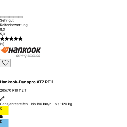
Sehr gut
Reifenbewertung
8,0
5,0
(3)
Hankook-Dynapro AT2 RF11
265/70 R16 112 T
Ganzjahresreifen - bis 190 km/h - bis 1120 kg
C
D