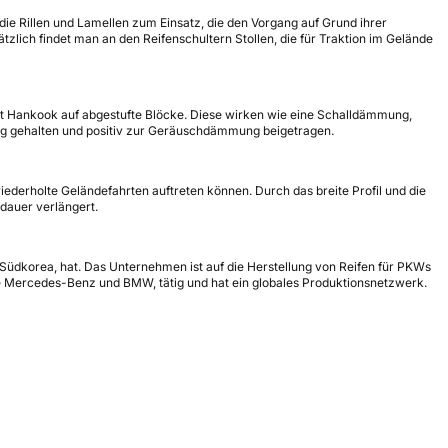
e Rillen und Lamellen zum Einsatz, die den Vorgang auf Grund ihrer
zlich findet man an den Reifenschultern Stollen, die für Traktion im Gelände
tzt Hankook auf abgestufte Blöcke. Diese wirken wie eine Schalldämmung,
rig gehalten und positiv zur Geräuschdämmung beigetragen.
iederholte Geländefahrten auftreten können. Durch das breite Profil und die
dauer verlängert.
 Südkorea, hat. Das Unternehmen ist auf die Herstellung von Reifen für PKWs
ie Mercedes-Benz und BMW, tätig und hat ein globales Produktionsnetzwerk.