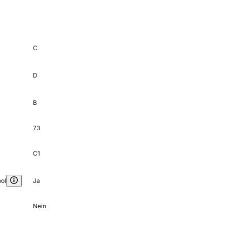
C
D
B
73
C1
ol
Ja
Nein