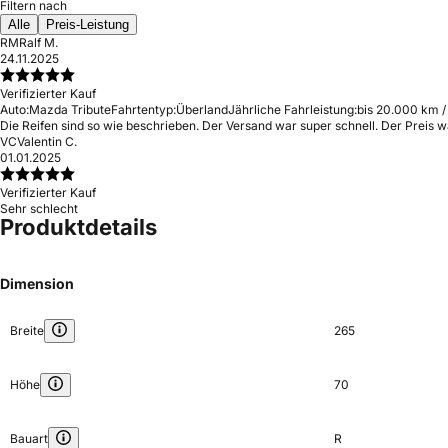
Filtern nach
Alle
Preis-Leistung
RM
Ralf M.
24.11.2025
Verifizierter Kauf
Auto:
Mazda Tribute
Fahrtentyp:
Überland
Jährliche Fahrleistung:
bis 20.000 km /
Die Reifen sind so wie beschrieben. Der Versand war super schnell. Der Preis w
VC
Valentin C.
01.01.2025
Verifizierter Kauf
Sehr schlecht
Produktdetails
Dimension
Breite
265
Höhe
70
Bauart
R