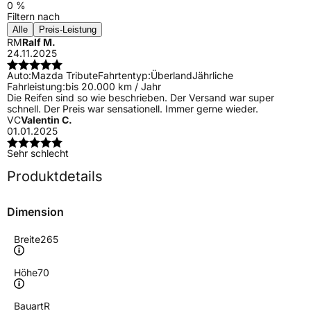
0 %
Filtern nach
Alle
Preis-Leistung
RM
Ralf M.
24.11.2025
Auto:
Mazda Tribute
Fahrtentyp:
Überland
Jährliche
Fahrleistung:
bis 20.000 km / Jahr
Die Reifen sind so wie beschrieben. Der Versand war super
schnell. Der Preis war sensationell. Immer gerne wieder.
VC
Valentin C.
01.01.2025
Sehr schlecht
Produktdetails
Dimension
Breite
265
Höhe
70
Bauart
R