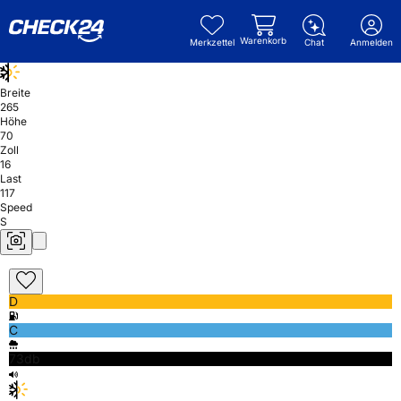
Warenkorb
Merkzettel
Chat
Anmelden
Breite
265
Höhe
70
Zoll
16
Last
117
Speed
S
D
C
73db