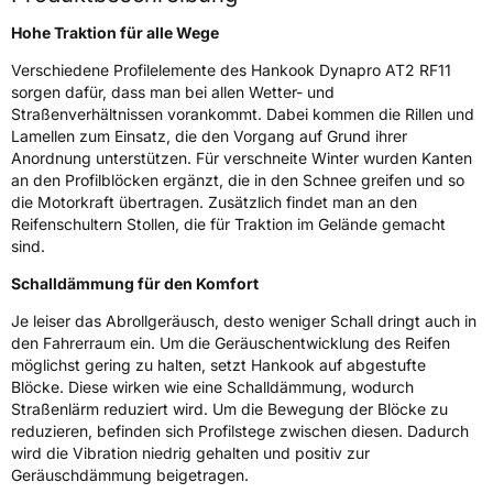
Weitere Eigenschaften
Hohe Traktion für alle Wege
Verschiedene Profilelemente des Hankook Dynapro AT2 RF11
Schlauchtyp
TL
sorgen dafür, dass man bei allen Wetter- und
Straßenverhältnissen vorankommt. Dabei kommen die Rillen und
Zustand
Neureifen
Lamellen zum Einsatz, die den Vorgang auf Grund ihrer
Anordnung unterstützen. Für verschneite Winter wurden Kanten
M+S
Ja
an den Profilblöcken ergänzt, die in den Schnee greifen und so
die Motorkraft übertragen. Zusätzlich findet man an den
Felgenschutz
MFS
Reifenschultern Stollen, die für Traktion im Gelände gemacht
sind.
EU Label
Schalldämmung für den Komfort
Je leiser das Abrollgeräusch, desto weniger Schall dringt auch in
Effizienz
D
den Fahrerraum ein. Um die Geräuschentwicklung des Reifen
möglichst gering zu halten, setzt Hankook auf abgestufte
Nasshaftung
C
Blöcke. Diese wirken wie eine Schalldämmung, wodurch
Straßenlärm reduziert wird. Um die Bewegung der Blöcke zu
Rollgeräusch (Klasse)
B
reduzieren, befinden sich Profilstege zwischen diesen. Dadurch
wird die Vibration niedrig gehalten und positiv zur
Geräuschdämmung beigetragen.
Rollgeräusch (dB)
73