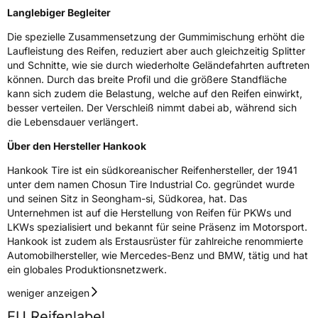
Langlebiger Begleiter
Fahrzeugklasse
C2
Die spezielle Zusammensetzung der Gummimischung erhöht die
3PMSF / Schneeflockensymbol / Alpine-Symbol
Ja
Laufleistung des Reifen, reduziert aber auch gleichzeitig Splitter
und Schnitte, wie sie durch wiederholte Geländefahrten auftreten
können. Durch das breite Profil und die größere Standfläche
Eisgrip
Nein
kann sich zudem die Belastung, welche auf den Reifen einwirkt,
EPREL ID
493911
besser verteilen. Der Verschleiß nimmt dabei ab, während sich
die Lebensdauer verlängert.
Allgemeine Produktsicherheit (GPSR)
Über den Hersteller Hankook
Herstellerkontakt
Hankook Tire Europe GmbH, Siemensstr. 14
Hankook Tire ist ein südkoreanischer Reifenhersteller, der 1941
D-63263 Neu-Isenburg Deutschland,
technik@hankookreifen.de
unter dem namen Chosun Tire Industrial Co. gegründet wurde
und seinen Sitz in Seongham-si, Südkorea, hat. Das
Unternehmen ist auf die Herstellung von Reifen für PKWs und
LKWs spezialisiert und bekannt für seine Präsenz im Motorsport.
Hankook ist zudem als Erstausrüster für zahlreiche renommierte
Automobilhersteller, wie Mercedes-Benz und BMW, tätig und hat
ein globales Produktionsnetzwerk.
weniger anzeigen
EU Reifenlabel