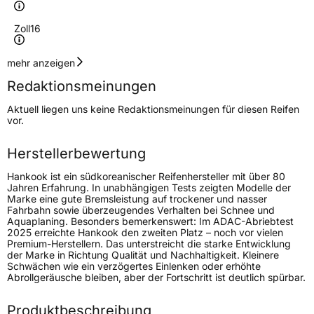
Zoll
16
Geschwindigkeitsindex
S
mehr anzeigen
Redaktionsmeinungen
Höchstgeschwindigkeit
180 km/h
Aktuell liegen uns keine Redaktionsmeinungen für diesen Reifen
Lastindex
117/114
vor.
Höchstlast
1285/1180 kg
Herstellerbewertung
Gewicht (in kg)
21,48 kg
Hankook ist ein südkoreanischer Reifenhersteller mit über 80
Jahren Erfahrung. In unabhängigen Tests zeigten Modelle der
Marke eine gute Bremsleistung auf trockener und nasser
Generelle Merkmale
Fahrbahn sowie überzeugendes Verhalten bei Schnee und
Aquaplaning. Besonders bemerkenswert: Im ADAC-Abriebtest
Fahrzeugtyp
SUV
2025 erreichte Hankook den zweiten Platz – noch vor vielen
Premium-Herstellern. Das unterstreicht die starke Entwicklung
Verwendung
Ganzjahresreifen
der Marke in Richtung Qualität und Nachhaltigkeit. Kleinere
Schwächen wie ein verzögertes Einlenken oder erhöhte
Modellname
Dynapro AT2 RF11
Abrollgeräusche bleiben, aber der Fortschritt ist deutlich spürbar.
Fahrzeugart
PKW & SUV
Produktbeschreibung