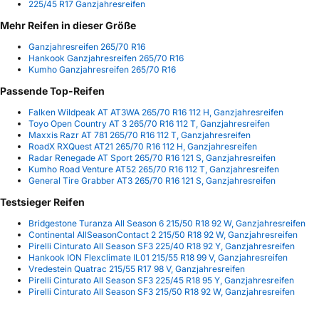
225/45 R17 Ganzjahresreifen
Mehr Reifen in dieser Größe
Ganzjahresreifen 265/70 R16
Hankook Ganzjahresreifen 265/70 R16
Kumho Ganzjahresreifen 265/70 R16
Passende Top-Reifen
Falken Wildpeak AT AT3WA 265/70 R16 112 H, Ganzjahresreifen
Toyo Open Country AT 3 265/70 R16 112 T, Ganzjahresreifen
Maxxis Razr AT 781 265/70 R16 112 T, Ganzjahresreifen
RoadX RXQuest AT21 265/70 R16 112 H, Ganzjahresreifen
Radar Renegade AT Sport 265/70 R16 121 S, Ganzjahresreifen
Kumho Road Venture AT52 265/70 R16 112 T, Ganzjahresreifen
General Tire Grabber AT3 265/70 R16 121 S, Ganzjahresreifen
Testsieger Reifen
Bridgestone Turanza All Season 6 215/50 R18 92 W, Ganzjahresreifen
Continental AllSeasonContact 2 215/50 R18 92 W, Ganzjahresreifen
Pirelli Cinturato All Season SF3 225/40 R18 92 Y, Ganzjahresreifen
Hankook ION Flexclimate IL01 215/55 R18 99 V, Ganzjahresreifen
Vredestein Quatrac 215/55 R17 98 V, Ganzjahresreifen
Pirelli Cinturato All Season SF3 225/45 R18 95 Y, Ganzjahresreifen
Pirelli Cinturato All Season SF3 215/50 R18 92 W, Ganzjahresreifen