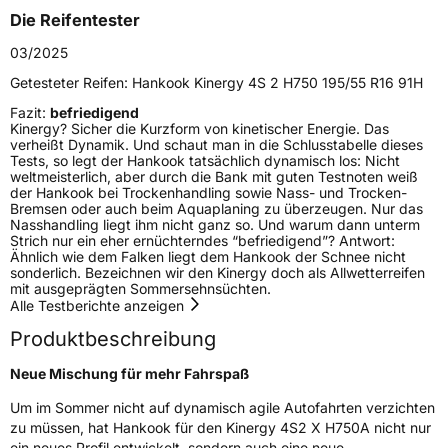
Die Reifentester
Zustand
Neureifen
03/2025
Getesteter Reifen:
Hankook Kinergy 4S 2 H750 195/55 R16 91H
M+S
Ja
Fazit:
befriedigend
Kinergy? Sicher die Kurzform von kinetischer Energie. Das
EU Label
verheißt Dynamik. Und schaut man in die Schlusstabelle dieses
Tests, so legt der Hankook tatsächlich dynamisch los: Nicht
Effizienz
C
weltmeisterlich, aber durch die Bank mit guten Testnoten weiß
der Hankook bei Trockenhandling sowie Nass- und Trocken-
Bremsen oder auch beim Aquaplaning zu überzeugen. Nur das
Nasshaftung
B
Nasshandling liegt ihm nicht ganz so. Und warum dann unterm
Strich nur ein eher ernüchterndes “befriedigend”? Antwort:
Ähnlich wie dem Falken liegt dem Hankook der Schnee nicht
Rollgeräusch (Klasse)
B
sonderlich. Bezeichnen wir den Kinergy doch als Allwetterreifen
mit ausgeprägten Sommersehnsüchten.
Alle Testberichte anzeigen
Rollgeräusch (dB)
72
Produktbeschreibung
Fahrzeugklasse
C1
Neue Mischung für mehr Fahrspaß
3PMSF / Schneeflockensymbol / Alpine-Symbol
Ja
Um im Sommer nicht auf dynamisch agile Autofahrten verzichten
zu müssen, hat Hankook für den Kinergy 4S2 X H750A nicht nur
Eisgrip
Nein
ein neues Profil entwickelt, sondern auch eine neue