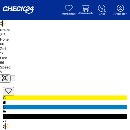
Warenkorb
Merkzettel
Chat
Anmelden
Breite
215
Höhe
60
Zoll
17
Last
96
Speed
V
C
B
72db