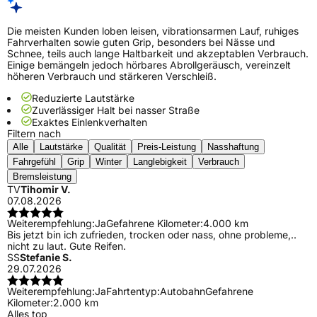
Die meisten Kunden loben leisen, vibrationsarmen Lauf, ruhiges
Fahrverhalten sowie guten Grip, besonders bei Nässe und
Schnee, teils auch lange Haltbarkeit und akzeptablen Verbrauch.
Einige bemängeln jedoch hörbares Abrollgeräusch, vereinzelt
höheren Verbrauch und stärkeren Verschleiß.
Reduzierte Lautstärke
Zuverlässiger Halt bei nasser Straße
Exaktes Einlenkverhalten
Filtern nach
Alle
Lautstärke
Qualität
Preis-Leistung
Nasshaftung
Fahrgefühl
Grip
Winter
Langlebigkeit
Verbrauch
Bremsleistung
TV
Tihomir V.
07.08.2026
Weiterempfehlung:
Ja
Gefahrene Kilometer:
4.000 km
Bis jetzt bin ich zufrieden, trocken oder nass, ohne probleme,..
nicht zu laut. Gute Reifen.
SS
Stefanie S.
29.07.2026
Weiterempfehlung:
Ja
Fahrtentyp:
Autobahn
Gefahrene
Kilometer:
2.000 km
Alles top