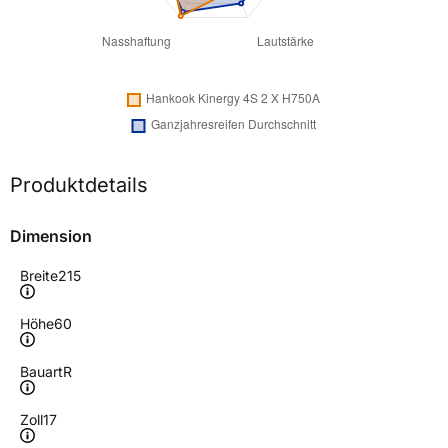
Produktdetails
Dimension
Breite
215
Höhe
60
Bauart
R
Zoll
17