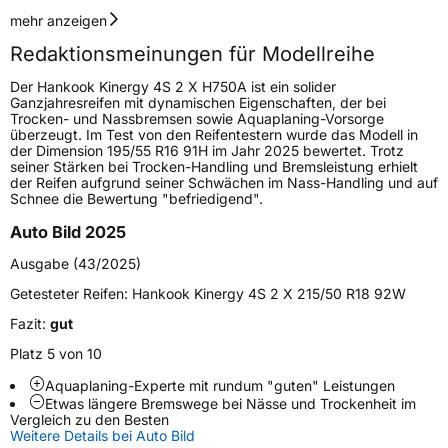
Geschwindigkeitsindex
V
mehr anzeigen
Redaktionsmeinungen für Modellreihe
Höchstgeschwindigkeit
240 km/h
Der Hankook Kinergy 4S 2 X H750A ist ein solider
Lastindex
96
Ganzjahresreifen mit dynamischen Eigenschaften, der bei
Trocken- und Nassbremsen sowie Aquaplaning-Vorsorge
überzeugt. Im Test von den Reifentestern wurde das Modell in
Höchstlast
710 kg
der Dimension 195/55 R16 91H im Jahr 2025 bewertet. Trotz
seiner Stärken bei Trocken-Handling und Bremsleistung erhielt
Gewicht (in kg)
10,952 kg
der Reifen aufgrund seiner Schwächen im Nass-Handling und auf
Schnee die Bewertung "befriedigend".
Generelle Merkmale
Auto Bild 2025
Fahrzeugtyp
SUV
Ausgabe (43/2025)
Verwendung
Ganzjahresreifen
Getesteter Reifen:
Hankook Kinergy 4S 2 X 215/50 R18 92W
Modellname
Kinergy 4S 2 X H750A
Fazit:
gut
Fahrzeugart
PKW & SUV
Platz 5 von 10
Aquaplaning-Experte mit rundum "guten" Leistungen
Etwas längere Bremswege bei Nässe und Trockenheit im
Weitere Eigenschaften
Vergleich zu den Besten
Weitere Details bei Auto Bild
Schlauchtyp
TL