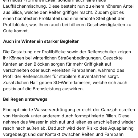
Laufflächenmischung. Diese besteht nun zu einem höheren Anteil
EPREL ID
1008188
aus Silica, welche den Reifen griffiger macht. Zudem gibt es
einen hochfesten Profilanteil und eine erhöhte Steifigkeit der
Allgemeine Produktsicherheit (GPSR)
Profilblöcke, was Ihnen auch bei höheren Geschwindigkeiten zu
Gute kommt.
Herstellerkontakt
Hankook Tire Europe GmbH, Siemensstr. 14
D-63263 Neu-Isenburg Deutschland,
Auch im Winter ein starker Begleiter
technik@hankookreifen.de
Die Gestaltung der Profilblöcke sowie der Reifenschulter zeigen
ihr Können bei winterlichen Straßenbedingungen. Gezackte
Kanten an den Blöcken sorgen für mehr Griffigkeit auf
verschneiten oder auch vereisten Fahrbahnen, während das
Profil der Reifenschulter für stabilere Kurvenfahrten sorgt.
Zusätzlichen Halt geben 3D-Winterlamellen, welche sich auch
positiv auf die Bremsleistung auswirken.
Bei Regen unterwegs
Eine optimierte Wasserverdrängung erreicht der Ganzjahresreifen
von Hankook unter anderem durch formoptimierte Rillen. Diese
nehmen das Wasser in sich auf und leiten es anschließend wieder
rasch nach außen ab. Dadurch wird dem Risiko des Aquaplaning
vorgebeugt und der Kontakt zwischen Reifen und Fahrbahn