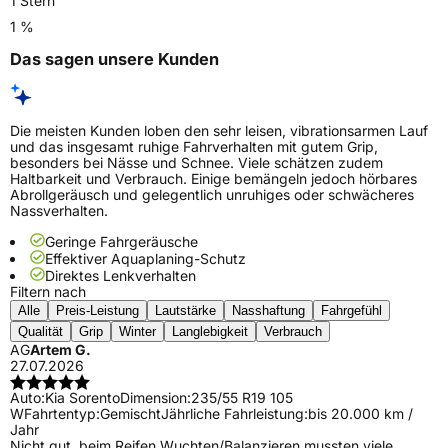
1 Stern
1 %
Das sagen unsere Kunden
Die meisten Kunden loben den sehr leisen, vibrationsarmen Lauf
und das insgesamt ruhige Fahrverhalten mit gutem Grip,
besonders bei Nässe und Schnee. Viele schätzen zudem
Haltbarkeit und Verbrauch. Einige bemängeln jedoch hörbares
Abrollgeräusch und gelegentlich unruhiges oder schwächeres
Nassverhalten.
Geringe Fahrgeräusche
Effektiver Aquaplaning-Schutz
Direktes Lenkverhalten
Filtern nach
Alle
Preis-Leistung
Lautstärke
Nasshaftung
Fahrgefühl
Qualität
Grip
Winter
Langlebigkeit
Verbrauch
AG
Artem G.
27.07.2026
Auto:
Kia Sorento
Dimension:
235/55 R19 105
W
Fahrtentyp:
Gemischt
Jährliche Fahrleistung:
bis 20.000 km /
Jahr
Nicht gut, beim Reifen Wuchten/Balanzieren mussten viele