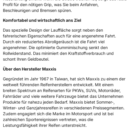
3PMSF / Schneeflockensymbol / Alpine-Symbol
Ja
Profil für den nötigen Grip, was Sie beim Anfahren,
Beschleunigen und Bremsen spüren.
EPREL ID
1248112
Komfortabel und wirtschaftlich ans Ziel
Allgemeine Produktsicherheit (GPSR)
Das spezielle Design der Lauffläche sorgt neben den
fahrerischen Eigenschaften auch für eine angenehme Fahrt.
Durch ein reduziertes Abrollgeräusch ist die Fahrt viel
Herstellerkontakt
Maxxis Tech Center Europe B.V.,
Neutronenlaan 7 5405NG Uden Noord
angenehmer. Die optimierte Gummimischung senkt den
Brabant Niederlande,
Rollwiderstand. Das minimiert den Kraftstoffverbrauch und
regulation@maxxistce.nl
schont Ihren Geldbeutel.
Über den Hersteller Maxxis
Gegründet im Jahr 1967 in Taiwan, hat sich Maxxis zu einem der
weltweit führenden Reifenherstellern entwickelt. Mit einem
breiten Spektrum an Reifenarten für PKWs, SUVs, Motorräder,
Fahrräder und viele weitere Fahrzeuge bietet das Unternehmen
Produkte für nahezu jeden Bedarf. Maxxis bietet Sommer-,
Winter- und Ganzjahresreifen in verschiedenen Preissegmenten.
Zudem engagiert sich die Marke im Motorsport und ist bei
zahlreichen Sportereignissen vertreten, was die
Leistungsfähigkeit ihrer Reifen unterstreicht.