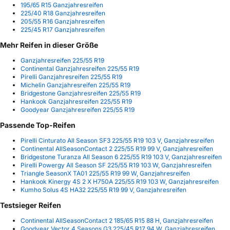
195/65 R15 Ganzjahresreifen
225/40 R18 Ganzjahresreifen
205/55 R16 Ganzjahresreifen
225/45 R17 Ganzjahresreifen
Mehr Reifen in dieser Größe
Ganzjahresreifen 225/55 R19
Continental Ganzjahresreifen 225/55 R19
Pirelli Ganzjahresreifen 225/55 R19
Michelin Ganzjahresreifen 225/55 R19
Bridgestone Ganzjahresreifen 225/55 R19
Hankook Ganzjahresreifen 225/55 R19
Goodyear Ganzjahresreifen 225/55 R19
Passende Top-Reifen
Pirelli Cinturato All Season SF3 225/55 R19 103 V, Ganzjahresreifen
Continental AllSeasonContact 2 225/55 R19 99 V, Ganzjahresreifen
Bridgestone Turanza All Season 6 225/55 R19 103 V, Ganzjahresreifen
Pirelli Powergy All Season SF 225/55 R19 103 W, Ganzjahresreifen
Triangle SeasonX TA01 225/55 R19 99 W, Ganzjahresreifen
Hankook Kinergy 4S 2 X H750A 225/55 R19 103 W, Ganzjahresreifen
Kumho Solus 4S HA32 225/55 R19 99 V, Ganzjahresreifen
Testsieger Reifen
Continental AllSeasonContact 2 185/65 R15 88 H, Ganzjahresreifen
Goodyear Vector 4 Seasons G3 225/45 R17 94 W, Ganzjahresreifen