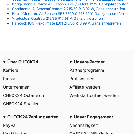
Bridgestone Turanza All Season 6 215/50 R18 92 W, Ganzjahresreifen
Continental AllSeasonContact 2 215/50 R18 92 W, Ganzjahresreifen
Pirelli Cinturato All Season SF3 225/40 R18 92 Y, Ganzjahresreifen
Vredestein Quatrac 215/55 R17 98 V, Ganzjahresreifen
Hankook ION Flexclimate IL01 215/55 R18 99 V, Ganzjahresreifen
Über CHECK24
Unsere Partner
Karriere
Partnerprogramm
Presse
Profi werden
Unternehmen
Affiliate werden
CHECK24 Österreich
Werkstattpartner werden
CHECK24 Spanien
CHECK24 Zahlungsarten
Unser Engagement
PayPal
Nachhaltigkeit
Kreditkarten
CHECK24
hilft
Kindern