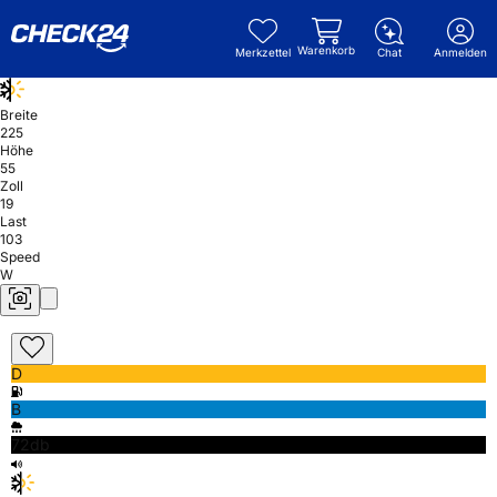
Warenkorb
Merkzettel
Chat
Anmelden
Breite
225
Höhe
55
Zoll
19
Last
103
Speed
W
D
B
72db