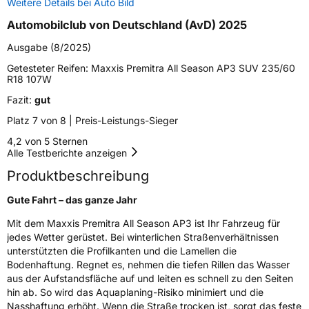
Weitere Details bei Auto Bild
Zustand
Neureifen
Automobilclub von Deutschland (AvD) 2025
M+S
Ja
Ausgabe (8/2025)
Verstärkt
XL
Getesteter Reifen:
Maxxis Premitra All Season AP3 SUV 235/60
R18 107W
Felgenschutz
MFS
Fazit:
gut
Platz 7 von 8 | Preis-Leistungs-Sieger
EU Label
4,2 von 5 Sternen
Alle Testberichte anzeigen
Effizienz
D
Produktbeschreibung
Nasshaftung
B
Gute Fahrt – das ganze Jahr
Mit dem Maxxis Premitra All Season AP3 ist Ihr Fahrzeug für
Rollgeräusch (Klasse)
B
jedes Wetter gerüstet. Bei winterlichen Straßenverhältnissen
unterstützten die Profilkanten und die Lamellen die
Bodenhaftung. Regnet es, nehmen die tiefen Rillen das Wasser
Rollgeräusch (dB)
72
aus der Aufstandsfläche auf und leiten es schnell zu den Seiten
Fahrzeugklasse
C1
hin ab. So wird das Aquaplaning-Risiko minimiert und die
Nasshaftung erhöht. Wenn die Straße trocken ist, sorgt das feste