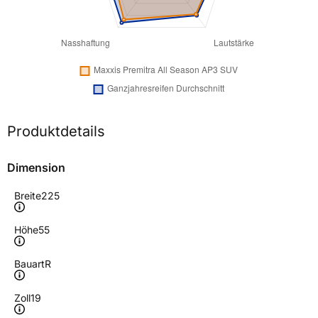
Produktdetails
Dimension
Breite
225
Höhe
55
Bauart
R
Zoll
19