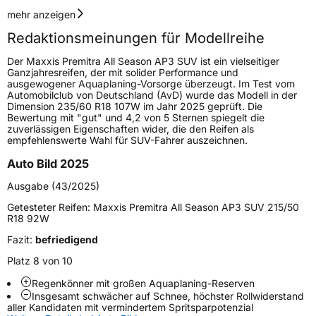
Geschwindigkeitsindex
W
mehr anzeigen
Redaktionsmeinungen für Modellreihe
Höchstgeschwindigkeit
270 km/h
Der Maxxis Premitra All Season AP3 SUV ist ein vielseitiger
Lastindex
103
Ganzjahresreifen, der mit solider Performance und
ausgewogener Aquaplaning-Vorsorge überzeugt. Im Test vom
Automobilclub von Deutschland (AvD) wurde das Modell in der
Höchstlast
875 kg
Dimension 235/60 R18 107W im Jahr 2025 geprüft. Die
Bewertung mit "gut" und 4,2 von 5 Sternen spiegelt die
zuverlässigen Eigenschaften wider, die den Reifen als
Generelle Merkmale
empfehlenswerte Wahl für SUV-Fahrer auszeichnen.
Fahrzeugtyp
SUV
Auto Bild 2025
Verwendung
Ganzjahresreifen
Ausgabe (43/2025)
Modellname
Premitra All Season AP3 SUV
Getesteter Reifen:
Maxxis Premitra All Season AP3 SUV 215/50
R18 92W
Fahrzeugart
PKW & SUV
Fazit:
befriedigend
Platz 8 von 10
Weitere Eigenschaften
Regenkönner mit großen Aquaplaning-Reserven
Schlauchtyp
TL
Insgesamt schwächer auf Schnee, höchster Rollwiderstand
aller Kandidaten mit vermindertem Spritsparpotenzial