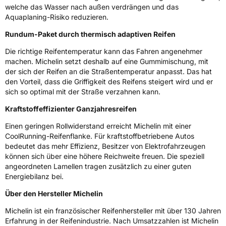
welche das Wasser nach außen verdrängen und das
Fahrzeugklasse
C1
Aquaplaning-Risiko reduzieren.
3PMSF / Schneeflockensymbol / Alpine-Symbol
Ja
Rundum-Paket durch thermisch adaptiven Reifen
Die richtige Reifentemperatur kann das Fahren angenehmer
Eisgrip
Nein
machen. Michelin setzt deshalb auf eine Gummimischung, mit
der sich der Reifen an die Straßentemperatur anpasst. Das hat
EPREL ID
461957
den Vorteil, dass die Griffigkeit des Reifens steigert wird und er
sich so optimal mit der Straße verzahnen kann.
Allgemeine Produktsicherheit (GPSR)
Kraftstoffeffizienter Ganzjahresreifen
Herstellerkontakt
MANUFACTURE FRANCAISE DES
PNEUMATIQUES MICHELIN, place des
Einen geringen Rollwiderstand erreicht Michelin mit einer
Carmes-Déchaux 23 63000 Clermont-
CoolRunning-Reifenflanke. Für kraftstoffbetriebene Autos
Ferrand Frankreich, contact@tc.michelin.eu
bedeutet das mehr Effizienz, Besitzer von Elektrofahrzeugen
können sich über eine höhere Reichweite freuen. Die speziell
angeordneten Lamellen tragen zusätzlich zu einer guten
Energiebilanz bei.
Über den Hersteller Michelin
Michelin ist ein französischer Reifenhersteller mit über 130 Jahren
Erfahrung in der Reifenindustrie. Nach Umsatzzahlen ist Michelin