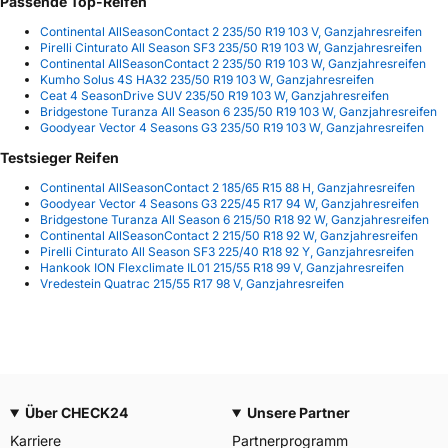
Passende Top-Reifen
Continental AllSeasonContact 2 235/50 R19 103 V, Ganzjahresreifen
Pirelli Cinturato All Season SF3 235/50 R19 103 W, Ganzjahresreifen
Continental AllSeasonContact 2 235/50 R19 103 W, Ganzjahresreifen
Kumho Solus 4S HA32 235/50 R19 103 W, Ganzjahresreifen
Ceat 4 SeasonDrive SUV 235/50 R19 103 W, Ganzjahresreifen
Bridgestone Turanza All Season 6 235/50 R19 103 W, Ganzjahresreifen
Goodyear Vector 4 Seasons G3 235/50 R19 103 W, Ganzjahresreifen
Testsieger Reifen
Continental AllSeasonContact 2 185/65 R15 88 H, Ganzjahresreifen
Goodyear Vector 4 Seasons G3 225/45 R17 94 W, Ganzjahresreifen
Bridgestone Turanza All Season 6 215/50 R18 92 W, Ganzjahresreifen
Continental AllSeasonContact 2 215/50 R18 92 W, Ganzjahresreifen
Pirelli Cinturato All Season SF3 225/40 R18 92 Y, Ganzjahresreifen
Hankook ION Flexclimate IL01 215/55 R18 99 V, Ganzjahresreifen
Vredestein Quatrac 215/55 R17 98 V, Ganzjahresreifen
Über CHECK24
Unsere Partner
Karriere
Partnerprogramm