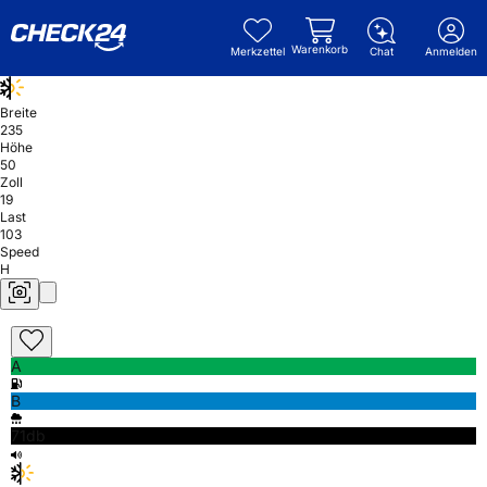
Warenkorb
Merkzettel
Chat
Anmelden
Breite
235
Höhe
50
Zoll
19
Last
103
Speed
H
A
B
71db