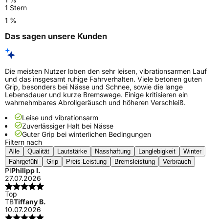
1 Stern
1 %
Das sagen unsere Kunden
Die meisten Nutzer loben den sehr leisen, vibrationsarmen Lauf
und das insgesamt ruhige Fahrverhalten. Viele betonen guten
Grip, besonders bei Nässe und Schnee, sowie die lange
Lebensdauer und kurze Bremswege. Einige kritisieren ein
wahrnehmbares Abrollgeräusch und höheren Verschleiß.
Leise und vibrationsarm
Zuverlässiger Halt bei Nässe
Guter Grip bei winterlichen Bedingungen
Filtern nach
Alle
Qualität
Lautstärke
Nasshaftung
Langlebigkeit
Winter
Fahrgefühl
Grip
Preis-Leistung
Bremsleistung
Verbrauch
PI
Philipp I.
27.07.2026
Top
TB
Tiffany B.
10.07.2026