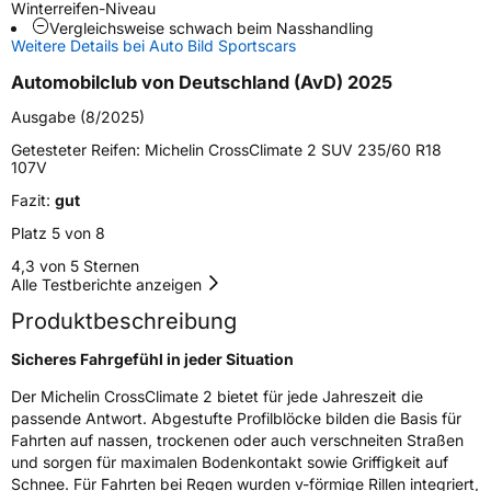
Winterreifen-Niveau
Vergleichsweise schwach beim Nasshandling
Schlauchtyp
TL
Weitere Details bei Auto Bild Sportscars
Automobilclub von Deutschland (AvD) 2025
Zustand
Neureifen
Ausgabe (8/2025)
M+S
Ja
Getesteter Reifen:
Michelin CrossClimate 2 SUV 235/60 R18
107V
Verstärkt
XL
Fazit:
gut
Empfohlen für Volvo
VOL
Platz 5 von 8
4,3 von 5 Sternen
EU Label
Alle Testberichte anzeigen
Produktbeschreibung
Effizienz
A
Sicheres Fahrgefühl in jeder Situation
Nasshaftung
B
Der Michelin CrossClimate 2 bietet für jede Jahreszeit die
passende Antwort. Abgestufte Profilblöcke bilden die Basis für
Rollgeräusch (Klasse)
B
Fahrten auf nassen, trockenen oder auch verschneiten Straßen
und sorgen für maximalen Bodenkontakt sowie Griffigkeit auf
Rollgeräusch (dB)
71
Schnee. Für Fahrten bei Regen wurden v-förmige Rillen integriert,