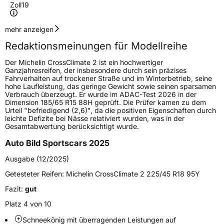
Zoll
19
Geschwindigkeitsindex
H
mehr anzeigen
Redaktionsmeinungen für Modellreihe
Höchstgeschwindigkeit
210 km/h
Der Michelin CrossClimate 2 ist ein hochwertiger
Lastindex
103
Ganzjahresreifen, der insbesondere durch sein präzises
Fahrverhalten auf trockener Straße und im Winterbetrieb, seine
hohe Laufleistung, das geringe Gewicht sowie seinen sparsamen
Höchstlast
875 kg
Verbrauch überzeugt. Er wurde im ADAC-Test 2026 in der
Dimension 185/65 R15 88H geprüft. Die Prüfer kamen zu dem
Gewicht (in kg)
12,834 kg
Urteil "befriedigend (2,6)", da die positiven Eigenschaften durch
leichte Defizite bei Nässe relativiert wurden, was in der
Gesamtabwertung berücksichtigt wurde.
Generelle Merkmale
Auto Bild Sportscars 2025
Fahrzeugtyp
SUV
Ausgabe (12/2025)
Verwendung
Ganzjahresreifen
Getesteter Reifen:
Michelin CrossClimate 2 225/45 R18 95Y
Modellname
CrossClimate 2 SUV
Fazit:
gut
Fahrzeugart
PKW & SUV
Platz 4 von 10
Schneekönig mit überragenden Leistungen auf
Weitere Eigenschaften