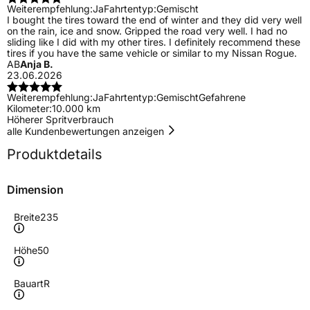
Weiterempfehlung:
Ja
Fahrtentyp:
Gemischt
I bought the tires toward the end of winter and they did very well
on the rain, ice and snow. Gripped the road very well. I had no
sliding like I did with my other tires. I definitely recommend these
tires if you have the same vehicle or similar to my Nissan Rogue.
AB
Anja B.
23.06.2026
Weiterempfehlung:
Ja
Fahrtentyp:
Gemischt
Gefahrene
Kilometer:
10.000 km
Höherer Spritverbrauch
alle Kundenbewertungen anzeigen
Produktdetails
Dimension
Breite
235
Höhe
50
Bauart
R