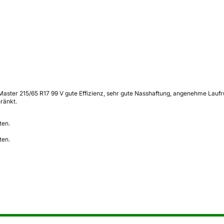
Master 215/65 R17 99 V gute Effizienz, sehr gute Nasshaftung, angenehme Laufru
ränkt.
ten.
ten.