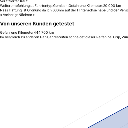
Verifizierter Kauf
Weiterempfehlung:
Ja
Fahrtentyp:
Gemischt
Gefahrene Kilometer:
20.000 km
Nass Haftung ist Ordnung da ich 630nm auf der Hinterachse habe und der Versch
« Vorherige
Nächste »
Von unseren Kunden getestet
Gefahrene Kilometer
444.700 km
Im Vergleich zu anderen Ganzjahresreifen schneidet dieser Reifen bei Grip, Wi