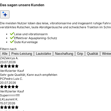
Das sagen unsere Kunden
Die meisten Nutzer loben das leise, vibrationsarme und insgesamt ruhige Fahrv
verstärktes Rutschen, laute Abrollgeräusche und schwächere Traktion im Schn
Leise und vibrationsarm
Effektiver Aquaplaning-Schutz
Gute Kurvenlage
Filtern nach
Alle
Preis-Leistung
Lautstärke
Nasshaftung
Grip
Qualität
Winte
ZA
Zekirya A.
23.07.2026
Verifizierter Kauf
Sehr gute Qualität, Kann euch empfehlen
PC
Pedro Luis C.
20.07.2026
Verifizierter Kauf
Superrrrrrr!!!!!
LK
Laurent K.
15.07.2026