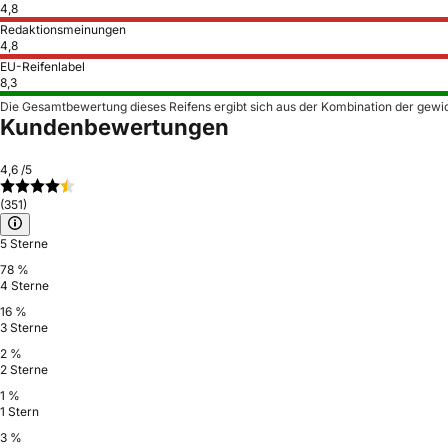
4,8
Redaktionsmeinungen
4,8
EU-Reifenlabel
8,3
Die Gesamtbewertung dieses Reifens ergibt sich aus der Kombination der gewi
Kundenbewertungen
4,6
/5
(351)
5 Sterne
78 %
4 Sterne
16 %
3 Sterne
2 %
2 Sterne
1 %
1 Stern
3 %