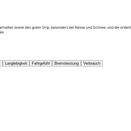
erhalten sowie den guten Grip, besonders bei Nässe und Schnee, und die ordentl
ee.
r
Langlebigkeit
Fahrgefühl
Bremsleistung
Verbrauch