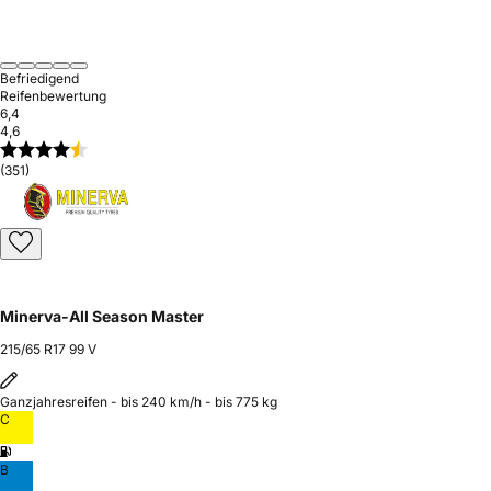
Befriedigend
Reifenbewertung
6,4
4,6
(351)
Minerva-All Season Master
215/65 R17 99 V
Ganzjahresreifen - bis 240 km/h - bis 775 kg
C
B