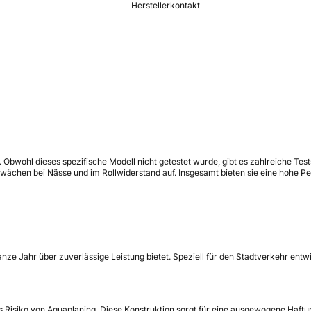
Herstellerkontakt
de. Obwohl dieses spezifische Modell nicht getestet wurde, gibt es zahlreiche Test
ächen bei Nässe und im Rollwiderstand auf. Insgesamt bieten sie eine hohe Per
 ganze Jahr über zuverlässige Leistung bietet. Speziell für den Stadtverkehr entw
das Risiko von Aquaplaning. Diese Konstruktion sorgt für eine ausgewogene Haft