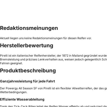
Redaktionsmeinungen
Aktuell liegen uns keine Redaktionsmeinungen für diesen Reifen vor.
Herstellerbewertung
Pirelli ist ein italienischer Reifenhersteller, der 1872 in Mailand gegründet wur
Bremsleistung und präzises Lenkverhalten aus, weisen jedoch gelegentlich Schw
Fahren geeignet.
Produktbeschreibung
Ganzjahresleistung für jede Fahrt
Der Powergy All Season SF von Pirelli ist ein flexibler Allwetterreifen, der das
Wetterbedingungen.
Effiziente Wasserableitung
Dank den Zick-Zack Rillen leitet der Reifen Wasser effektiv ab und reduziert 