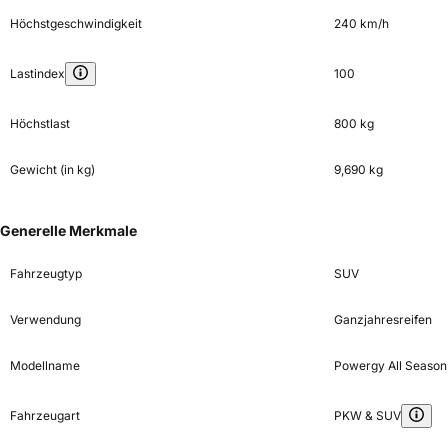
Höchstgeschwindigkeit
240 km/h
Lastindex
100
Höchstlast
800 kg
Gewicht (in kg)
9,690 kg
Generelle Merkmale
Fahrzeugtyp
SUV
Verwendung
Ganzjahresreifen
Modellname
Powergy All Season
Fahrzeugart
PKW & SUV