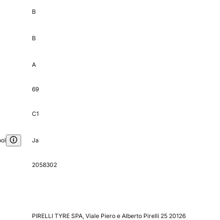
B
B
A
69
C1
ol
Ja
2058302
PIRELLI TYRE SPA, Viale Piero e Alberto Pirelli 25 20126