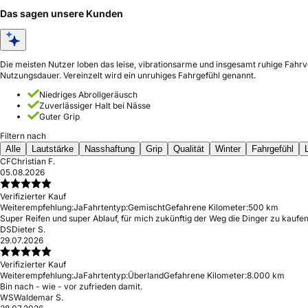
Das sagen unsere Kunden
Die meisten Nutzer loben das leise, vibrationsarme und insgesamt ruhige Fahrv
Nutzungsdauer. Vereinzelt wird ein unruhiges Fahrgefühl genannt.
Niedriges Abrollgeräusch
Zuverlässiger Halt bei Nässe
Guter Grip
Filtern nach
Alle
Lautstärke
Nasshaftung
Grip
Qualität
Winter
Fahrgefühl
CF
Christian F.
05.08.2026
Verifizierter Kauf
Weiterempfehlung:
Ja
Fahrtentyp:
Gemischt
Gefahrene Kilometer:
500 km
Super Reifen und super Ablauf, für mich zukünftig der Weg die Dinger zu kaufen
DS
Dieter S.
29.07.2026
Verifizierter Kauf
Weiterempfehlung:
Ja
Fahrtentyp:
Überland
Gefahrene Kilometer:
8.000 km
Bin nach - wie - vor zufrieden damit.
WS
Waldemar S.