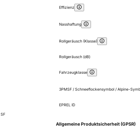
Effizienz
Nasshaftung
Rollgeräusch (Klasse)
Rollgeräusch (dB)
Fahrzeugklasse
3PMSF / Schneeflockensymbol / Alpine-Symb
EPREL ID
 SF
Allgemeine Produktsicherheit (GPSR)