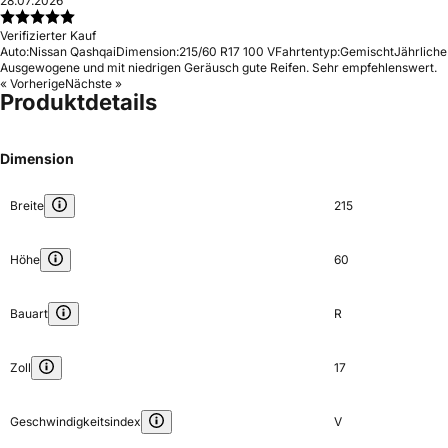
28.07.2026
Verifizierter Kauf
Auto:
Nissan Qashqai
Dimension:
215/60 R17 100 V
Fahrtentyp:
Gemischt
Jährliche
Ausgewogene und mit niedrigen Geräusch gute Reifen. Sehr empfehlenswert.
« Vorherige
Nächste »
Produktdetails
Dimension
Breite
215
Höhe
60
Bauart
R
Zoll
17
Geschwindigkeitsindex
V