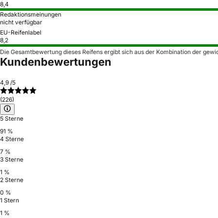
8,4
Redaktionsmeinungen
nicht verfügbar
EU-Reifenlabel
8,2
Die Gesamtbewertung dieses Reifens ergibt sich aus der Kombination der gewi
Kundenbewertungen
4,9
/5
(226)
5 Sterne
91 %
4 Sterne
7 %
3 Sterne
1 %
2 Sterne
0 %
1 Stern
1 %