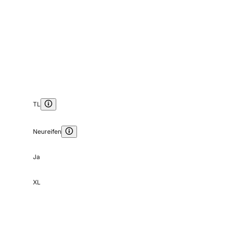
TL
Neureifen
Ja
XL