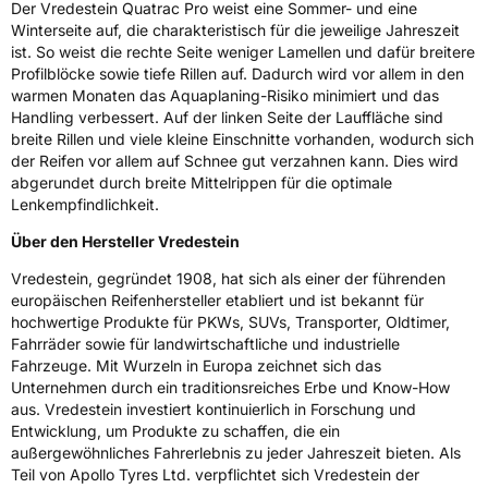
Der Vredestein Quatrac Pro weist eine Sommer- und eine
Winterseite auf, die charakteristisch für die jeweilige Jahreszeit
ist. So weist die rechte Seite weniger Lamellen und dafür breitere
Profilblöcke sowie tiefe Rillen auf. Dadurch wird vor allem in den
warmen Monaten das Aquaplaning-Risiko minimiert und das
Handling verbessert. Auf der linken Seite der Lauffläche sind
breite Rillen und viele kleine Einschnitte vorhanden, wodurch sich
der Reifen vor allem auf Schnee gut verzahnen kann. Dies wird
abgerundet durch breite Mittelrippen für die optimale
Lenkempfindlichkeit.
Über den Hersteller Vredestein
Vredestein, gegründet 1908, hat sich als einer der führenden
europäischen Reifenhersteller etabliert und ist bekannt für
hochwertige Produkte für PKWs, SUVs, Transporter, Oldtimer,
Fahrräder sowie für landwirtschaftliche und industrielle
Fahrzeuge. Mit Wurzeln in Europa zeichnet sich das
Unternehmen durch ein traditionsreiches Erbe und Know-How
aus. Vredestein investiert kontinuierlich in Forschung und
Entwicklung, um Produkte zu schaffen, die ein
außergewöhnliches Fahrerlebnis zu jeder Jahreszeit bieten. Als
Teil von Apollo Tyres Ltd. verpflichtet sich Vredestein der