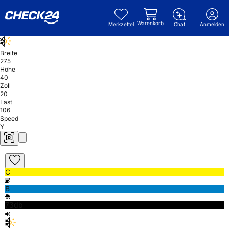
Warenkorb
Merkzettel
Chat
Anmelden
Breite
275
Höhe
40
Zoll
20
Last
106
Speed
Y
C
B
73db