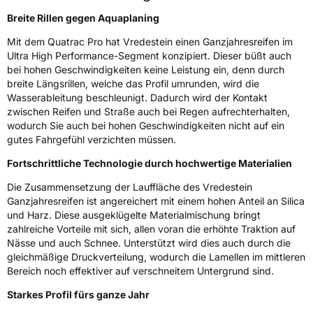
Fahrzeugklasse
C1
Breite Rillen gegen Aquaplaning
Mit dem Quatrac Pro hat Vredestein einen Ganzjahresreifen im
3PMSF / Schneeflockensymbol / Alpine-Symbol
Ja
Ultra High Performance-Segment konzipiert. Dieser büßt auch
bei hohen Geschwindigkeiten keine Leistung ein, denn durch
Eisgrip
Nein
breite Längsrillen, welche das Profil umrunden, wird die
Wasserableitung beschleunigt. Dadurch wird der Kontakt
EPREL ID
615307
zwischen Reifen und Straße auch bei Regen aufrechterhalten,
wodurch Sie auch bei hohen Geschwindigkeiten nicht auf ein
Allgemeine Produktsicherheit (GPSR)
gutes Fahrgefühl verzichten müssen.
Herstellerkontakt
Apollo Tyres NL B.V., Ir. E.L.C. Schiffstraat
Fortschrittliche Technologie durch hochwertige Materialien
370 7547 RD Enschede Niederlande,
www.apollotyres.com
Die Zusammensetzung der Lauffläche des Vredestein
Ganzjahresreifen ist angereichert mit einem hohen Anteil an Silica
und Harz. Diese ausgeklügelte Materialmischung bringt
zahlreiche Vorteile mit sich, allen voran die erhöhte Traktion auf
Nässe und auch Schnee. Unterstützt wird dies auch durch die
gleichmäßige Druckverteilung, wodurch die Lamellen im mittleren
Bereich noch effektiver auf verschneitem Untergrund sind.
Starkes Profil fürs ganze Jahr