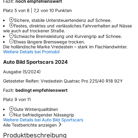
Fazit:
noch empfehlenswert
Weitere Eigenschaften
Platz 5 von 8 | 7,2 von 10 Punkten
Schlauchtyp
TL
Sichere, stabile Untersteuertendenz auf Schnee.
Festes, direktes und verlässliches Fahrverhalten auf Nässe
wie auch auf trockener Straße.
Zustand
Neureifen
Schwache Bremsleistung und Kurvengrip auf Schnee.
Etwas längere Bremswege trocken.
Die holländische Marke Vredestein – stark im Flachlandwinter.
M+S
Ja
Weitere Details bei Promobil
Verstärkt
XL
Auto Bild Sportscars 2024
Ausgabe (5/2024)
EU Label
Getesteter Reifen:
Vredestein Quatrac Pro 225/40 R18 92Y
Effizienz
C
Fazit:
bedingt empfehlenswert
Platz 9 von 11
Nasshaftung
B
Gute Winterqualitäten
Nur befriedigender Nässegrip
Rollgeräusch (Klasse)
B
Weitere Details bei Auto Bild Sportscars
Alle Testberichte anzeigen
Rollgeräusch (dB)
73
Produktbeschreibung