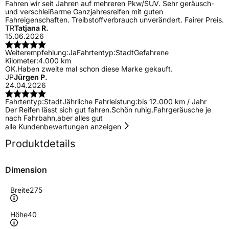
Fahren wir seit Jahren auf mehreren Pkw/SUV. Sehr geräusch-
und verschleißarme Ganzjahresreifen mit guten
Fahreigenschaften. Treibstoffverbrauch unverändert. Fairer Preis.
TR
Tatjana R.
15.06.2026
Weiterempfehlung:
Ja
Fahrtentyp:
Stadt
Gefahrene
Kilometer:
4.000 km
OK.Haben zweite mal schon diese Marke gekauft.
JP
Jürgen P.
24.04.2026
Fahrtentyp:
Stadt
Jährliche Fahrleistung:
bis 12.000 km / Jahr
Der Reifen lässt sich gut fahren.Schön ruhig.Fahrgeräusche je
nach Fahrbahn,aber alles gut
alle Kundenbewertungen anzeigen
Produktdetails
Dimension
Breite
275
Höhe
40