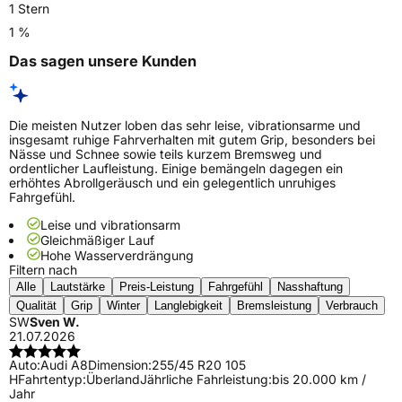
1 Stern
1 %
Das sagen unsere Kunden
Die meisten Nutzer loben das sehr leise, vibrationsarme und
insgesamt ruhige Fahrverhalten mit gutem Grip, besonders bei
Nässe und Schnee sowie teils kurzem Bremsweg und
ordentlicher Laufleistung. Einige bemängeln dagegen ein
erhöhtes Abrollgeräusch und ein gelegentlich unruhiges
Fahrgefühl.
Leise und vibrationsarm
Gleichmäßiger Lauf
Hohe Wasserverdrängung
Filtern nach
Alle
Lautstärke
Preis-Leistung
Fahrgefühl
Nasshaftung
Qualität
Grip
Winter
Langlebigkeit
Bremsleistung
Verbrauch
SW
Sven W.
21.07.2026
Auto:
Audi A8
Dimension:
255/45 R20 105
H
Fahrtentyp:
Überland
Jährliche Fahrleistung:
bis 20.000 km /
Jahr