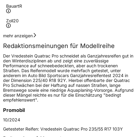
Bauart
R
Zoll
20
Geschwindigkeitsindex
Y
mehr anzeigen
Redaktionsmeinungen für Modellreihe
Höchstgeschwindigkeit
300 km/h
Der Vredestein Quatrac Pro schneidet als Ganzjahresreifen gut in
Lastindex
106
den Winterdisziplinen ab und zeigt eine zuverlässige
Performance auf schneebedeckten, aber auch trockenen
Straßen. Das Reifenmodell wurde mehrfach getestet, unter
Höchstlast
950 kg
anderem im Auto Bild Sportscars Ganzjahresreifentest 2024 in
der Dimension 225/40 R18 92Y. Hierbei offenbarte der Quatrac
Pro Schwächen bei der Haftung auf nassen Straßen, lange
Generelle Merkmale
Bremswege sowie eine niedrige Aquaplaning-Vorsorge. Aufgrund
dieser Mängel reichte es nur für die Einschätzung "bedingt
Fahrzeugtyp
SUV
empfehlenswert".
Verwendung
Ganzjahresreifen
Promobil
Modellname
Quatrac Pro
10/2024
Fahrzeugart
PKW & SUV
Getesteter Reifen:
Vredestein Quatrac Pro 235/55 R17 103Y