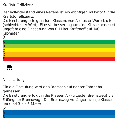
3PMSF / Schneeflockensymbol / Alpine-Symbol
Nein
Kraftstoffeffizienz
Der Rollwiderstand eines Reifens ist ein wichtiger Indikator für die
Kraftstoffeffizienz.
Eisgrip
Nein
Die Einstufung erfolgt in fünf Klassen: von A (bester Wert) bis E
EPREL ID
503300
(schlechtester Wert). Eine Verbesserung um eine Klasse bedeutet
ungefähr eine Einsparung von 0,1 Liter Kraftstoff auf 100
Kilometer.
Allgemeine Produktsicherheit (GPSR)
A
Herstellerkontakt
APLUS, Qingdao China,
B
miranda@haohuature.com
C
D
Verantwortliche
corrado bergagna,
E
in der EU
miranda@haohuatire.com,
+8653267788373
Nasshaftung
Für die Einstufung wird das Bremsen auf nasser Fahrbahn
gemessen.
Die Einstufung erfolgt in die Klassen A (kürzester Bremsweg) bis
E (längster Bremsweg). Der Bremsweg verlängert sich je Klasse
um rund 3 bis 6 Meter.
A
B