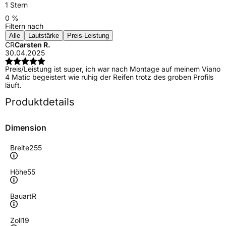
1 Stern
0 %
Filtern nach
Alle
Lautstärke
Preis-Leistung
CR
Carsten R.
30.04.2025
Preis/Leistung ist super, ich war nach Montage auf meinem Viano
4 Matic begeistert wie ruhig der Reifen trotz des groben Profils
läuft.
Produktdetails
Dimension
Breite
255
Höhe
55
Bauart
R
Zoll
19