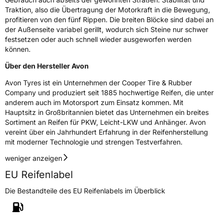
Schlauchtyp
TL
Traktion, also die Übertragung der Motorkraft in die Bewegung,
profitieren von den fünf Rippen. Die breiten Blöcke sind dabei an
der Außenseite variabel gerillt, wodurch sich Steine nur schwer
Zustand
Neureifen
festsetzen oder auch schnell wieder ausgeworfen werden
können.
M+S
Ja
Über den Hersteller Avon
Verstärkt
XL
Avon Tyres ist ein Unternehmen der Cooper Tire & Rubber
Company und produziert seit 1885 hochwertige Reifen, die unter
EU Label
anderem auch im Motorsport zum Einsatz kommen. Mit
Hauptsitz in Großbritannien bietet das Unternehmen ein breites
Effizienz
C
Sortiment an Reifen für PKW, Leicht-LKW und Anhänger. Avon
vereint über ein Jahrhundert Erfahrung in der Reifenherstellung
mit moderner Technologie und strengen Testverfahren.
Nasshaftung
B
weniger anzeigen
Rollgeräusch (Klasse)
B
EU Reifenlabel
Rollgeräusch (dB)
73
Die Bestandteile des EU Reifenlabels im Überblick
Fahrzeugklasse
C1