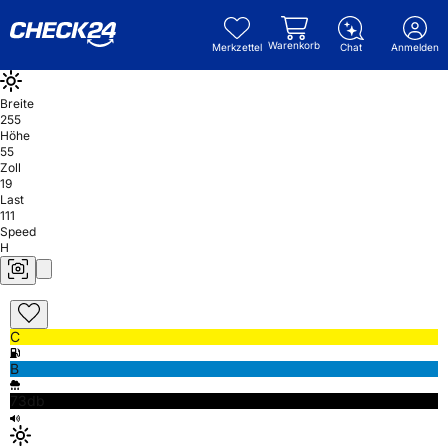
Warenkorb
Merkzettel
Chat
Anmelden
Breite
255
Höhe
55
Zoll
19
Last
111
Speed
H
C
B
73db