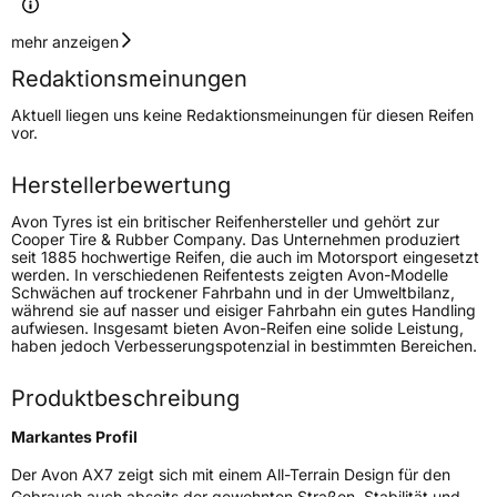
Geschwindigkeitsindex
H
mehr anzeigen
Redaktionsmeinungen
Höchstgeschwindigkeit
210 km/h
Aktuell liegen uns keine Redaktionsmeinungen für diesen Reifen
Lastindex
111
vor.
Höchstlast
1090 kg
Herstellerbewertung
Gewicht (in kg)
17,2 kg
Avon Tyres ist ein britischer Reifenhersteller und gehört zur
Cooper Tire & Rubber Company. Das Unternehmen produziert
seit 1885 hochwertige Reifen, die auch im Motorsport eingesetzt
Generelle Merkmale
werden. In verschiedenen Reifentests zeigten Avon-Modelle
Schwächen auf trockener Fahrbahn und in der Umweltbilanz,
Fahrzeugtyp
SUV
während sie auf nasser und eisiger Fahrbahn ein gutes Handling
aufwiesen. Insgesamt bieten Avon-Reifen eine solide Leistung,
Verwendung
Sommerreifen
haben jedoch Verbesserungspotenzial in bestimmten Bereichen.
Modellname
AX7
Produktbeschreibung
Fahrzeugart
PKW & SUV
Markantes Profil
Weitere Eigenschaften
Der Avon AX7 zeigt sich mit einem All-Terrain Design für den
Gebrauch auch abseits der gewohnten Straßen. Stabilität und