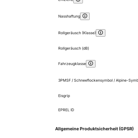
Nasshaftung
Rollgeräusch (Klasse)
Rollgeräusch (dB)
Fahrzeugklasse
3PMSF / Schneeflockensymbol / Alpine-Symb
Eisgrip
EPREL ID
Allgemeine Produktsicherheit (GPSR)