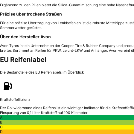
Ergänzend zu den Rillen bietet die Silica-Gummimischung eine hohe Nasshaftu
Präzise über trockene Straßen
Für eine präzise Übertragung von Lenkbefehlen ist die robuste Mittelrippe zust
Sommerwetter gerüstet.
Über den Hersteller Avon
Avon Tyres ist ein Unternehmen der Cooper Tire & Rubber Company und produzi
breites Sortiment an Reifen für PKW, Leicht-LKW und Anhänger. Avon vereint ü
EU Reifenlabel
Die Bestandteile des EU Reifenlabels im Überblick
Kraftstoffeffizienz
Der Rollwiderstand eines Reifens ist ein wichtiger Indikator für die Kraftstoffeffi
Einsparung von 0,1 Liter Kraftstoff auf 100 Kilometer.
A
B
C
D