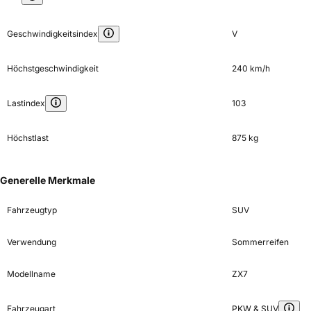
Geschwindigkeitsindex
V
Höchstgeschwindigkeit
240 km/h
Lastindex
103
Höchstlast
875 kg
Generelle Merkmale
Fahrzeugtyp
SUV
Verwendung
Sommerreifen
Modellname
ZX7
Fahrzeugart
PKW & SUV