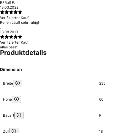
RF
Ralf F.
13.03.2022
Verifizierter Kauf
Reifen Läuft sehr ruhig!
.
13.08.2019
Verifizierter Kauf
alles passt
Produktdetails
Dimension
Breite
235
Höhe
60
Bauart
R
Zoll
18