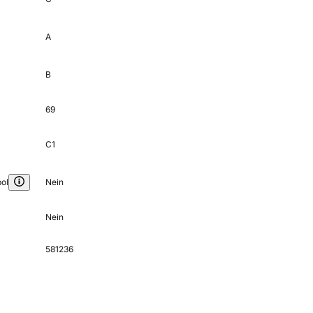
A
B
69
C1
ol
Nein
Nein
581236