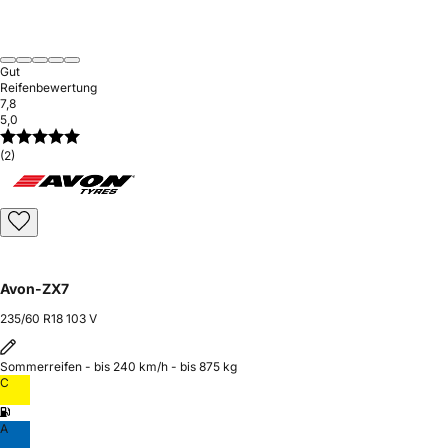
Gut
Reifenbewertung
7,8
5,0
(2)
Avon-ZX7
235/60 R18 103 V
Sommerreifen - bis 240 km/h - bis 875 kg
C
A