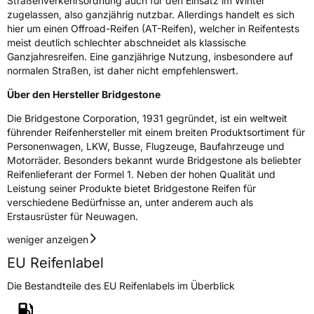
Straßenverkehrsordnung auch für den Einsatz im Winter
Salceto 13/15 00128 Rome Italien,
zugelassen, also ganzjährig nutzbar. Allerdings handelt es sich
market.surveillance@bridgestone.eu
hier um einen Offroad-Reifen (AT-Reifen), welcher in Reifentests
meist deutlich schlechter abschneidet als klassische
Ganzjahresreifen. Eine ganzjährige Nutzung, insbesondere auf
normalen Straßen, ist daher nicht empfehlenswert.
Über den Hersteller Bridgestone
Die Bridgestone Corporation, 1931 gegründet, ist ein weltweit
führender Reifenhersteller mit einem breiten Produktsortiment für
Personenwagen, LKW, Busse, Flugzeuge, Baufahrzeuge und
Motorräder. Besonders bekannt wurde Bridgestone als beliebter
Reifenlieferant der Formel 1. Neben der hohen Qualität und
Leistung seiner Produkte bietet Bridgestone Reifen für
verschiedene Bedürfnisse an, unter anderem auch als
Erstausrüster für Neuwagen.
weniger anzeigen
EU Reifenlabel
Die Bestandteile des EU Reifenlabels im Überblick