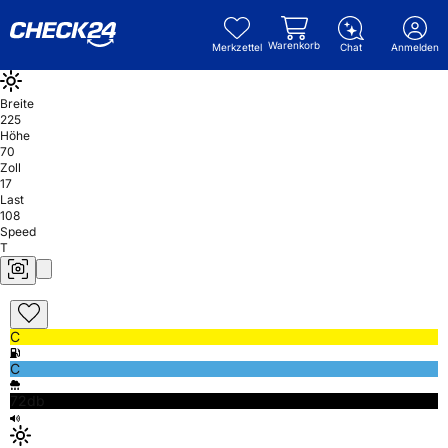
Warenkorb
Merkzettel
Chat
Anmelden
Breite
225
Höhe
70
Zoll
17
Last
108
Speed
T
C
C
72db