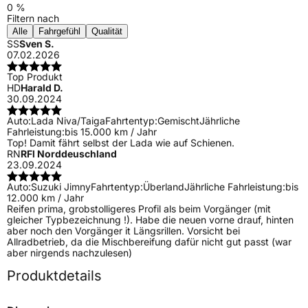
0 %
Filtern nach
Alle
Fahrgefühl
Qualität
SS
Sven S.
07.02.2026
Top Produkt
HD
Harald D.
30.09.2024
Auto:
Lada Niva/Taiga
Fahrtentyp:
Gemischt
Jährliche
Fahrleistung:
bis 15.000 km / Jahr
Top! Damit fährt selbst der Lada wie auf Schienen.
RN
RFl Norddeuschland
23.09.2024
Auto:
Suzuki Jimny
Fahrtentyp:
Überland
Jährliche Fahrleistung:
bis
12.000 km / Jahr
Reifen prima, grobstolligeres Profil als beim Vorgänger (mit
gleicher Typbezeichnung !). Habe die neuen vorne drauf, hinten
aber noch den Vorgänger it Längsrillen. Vorsicht bei
Allradbetrieb, da die Mischbereifung dafür nicht gut passt (war
aber nirgends nachzulesen)
Produktdetails