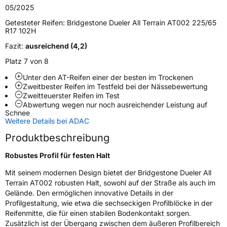
05/2025
Fahrzeugtyp
SUV
Getesteter Reifen:
Bridgestone Dueler All Terrain AT002 225/65
Verwendung
Sommerreifen
R17 102H
Modellname
Dueler All Terrain AT002
Fazit:
ausreichend (4,2)
Fahrzeugart
PKW & SUV
Platz 7 von 8
Unter den AT-Reifen einer der besten im Trockenen
Zweitbester Reifen im Testfeld bei der Nässebewertung
Weitere Eigenschaften
Zweitteuerster Reifen im Test
Abwertung wegen nur noch ausreichender Leistung auf
Schlauchtyp
TL
Schnee
Weitere Details bei ADAC
Zustand
Neureifen
Produktbeschreibung
Robustes Profil für festen Halt
M+S
Ja
Verstärkt
XL
Mit seinem modernen Design bietet der Bridgestone Dueler All
Terrain AT002 robusten Halt, sowohl auf der Straße als auch im
Gelände. Den ermöglichen innovative Details in der
Offroad
Ja
Profilgestaltung, wie etwa die sechseckigen Profilblöcke in der
Reifenmitte, die für einen stabilen Bodenkontakt sorgen.
Elektro
Ja
Zusätzlich ist der Übergang zwischen dem äußeren Profilbereich