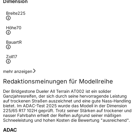
Dimension
Breite
225
Höhe
70
Bauart
R
Zoll
17
Geschwindigkeitsindex
T
mehr anzeigen
Redaktionsmeinungen für Modellreihe
Höchstgeschwindigkeit
190 km/h
Der Bridgestone Dueler All Terrain AT002 ist ein solider
Lastindex
108
Ganzjahresreifen, der sich durch seine hervorragende Leistung
auf trockenen Straßen auszeichnet und eine gute Nass-Handling
bietet. Im ADAC-Test 2025 wurde das Modell in der Dimension
Höchstlast
1000 kg
225/65 R17 102H geprüft. Trotz seiner Stärken auf trockener und
nasser Fahrbahn erhielt der Reifen aufgrund seiner mäßigen
Gewicht (in kg)
15,346 kg
Schneeleistung und hohen Kosten die Bewertung "ausreichend".
ADAC
Generelle Merkmale