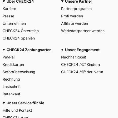
Über CHECK24
Unsere Partner
Karriere
Partnerprogramm
Presse
Profi werden
Unternehmen
Affiliate werden
CHECK24 Österreich
Werkstattpartner werden
CHECK24 Spanien
CHECK24 Zahlungsarten
Unser Engagement
PayPal
Nachhaltigkeit
Kreditkarten
CHECK24
hilft
Kindern
Sofortüberweisung
CHECK24
hilft
der Natur
Rechnung
Lastschrift
Ratenkauf
Unser Service für Sie
Hilfe und Kontakt
CHECK24 App