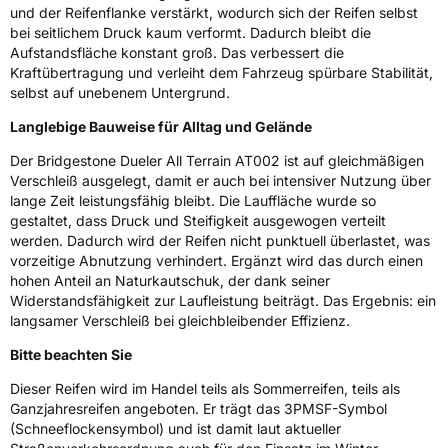
und der Reifenflanke verstärkt, wodurch sich der Reifen selbst
bei seitlichem Druck kaum verformt. Dadurch bleibt die
EU Label
Aufstandsfläche konstant groß. Das verbessert die
Kraftübertragung und verleiht dem Fahrzeug spürbare Stabilität,
Effizienz
C
selbst auf unebenem Untergrund.
Langlebige Bauweise für Alltag und Gelände
Nasshaftung
C
Der Bridgestone Dueler All Terrain AT002 ist auf gleichmäßigen
Verschleiß ausgelegt, damit er auch bei intensiver Nutzung über
Rollgeräusch (Klasse)
B
lange Zeit leistungsfähig bleibt. Die Lauffläche wurde so
gestaltet, dass Druck und Steifigkeit ausgewogen verteilt
Rollgeräusch (dB)
72
werden. Dadurch wird der Reifen nicht punktuell überlastet, was
Fahrzeugklasse
C1
vorzeitige Abnutzung verhindert. Ergänzt wird das durch einen
hohen Anteil an Naturkautschuk, der dank seiner
Widerstandsfähigkeit zur Laufleistung beiträgt. Das Ergebnis: ein
3PMSF / Schneeflockensymbol / Alpine-Symbol
Ja
langsamer Verschleiß bei gleichbleibender Effizienz.
Bitte beachten Sie
EPREL ID
501788
Dieser Reifen wird im Handel teils als Sommerreifen, teils als
Allgemeine Produktsicherheit (GPSR)
Ganzjahresreifen angeboten. Er trägt das 3PMSF-Symbol
(Schneeflockensymbol) und ist damit laut aktueller
Herstellerkontakt
BRIDGESTONE EU NV/SA, Via del Fosso del