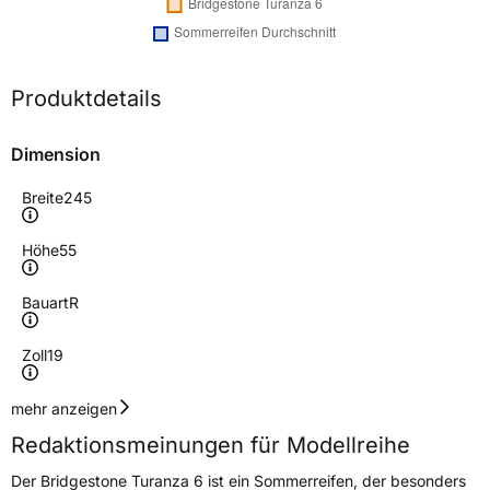
Produktdetails
Dimension
Breite
245
Höhe
55
Bauart
R
Zoll
19
Geschwindigkeitsindex
H
mehr anzeigen
Redaktionsmeinungen für Modellreihe
Höchstgeschwindigkeit
210 km/h
Der Bridgestone Turanza 6 ist ein Sommerreifen, der besonders