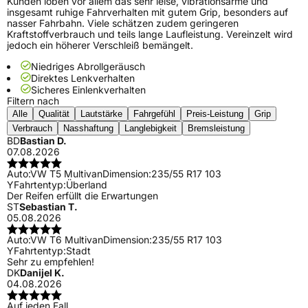
Kunden loben vor allem das sehr leise, vibrationsarme und
insgesamt ruhige Fahrverhalten mit gutem Grip, besonders auf
nasser Fahrbahn. Viele schätzen zudem geringeren
Kraftstoffverbrauch und teils lange Laufleistung. Vereinzelt wird
jedoch ein höherer Verschleiß bemängelt.
Niedriges Abrollgeräusch
Direktes Lenkverhalten
Sicheres Einlenkverhalten
Filtern nach
Alle
Qualität
Lautstärke
Fahrgefühl
Preis-Leistung
Grip
Verbrauch
Nasshaftung
Langlebigkeit
Bremsleistung
BD
Bastian D.
07.08.2026
Auto:
VW T5 Multivan
Dimension:
235/55 R17 103
Y
Fahrtentyp:
Überland
Der Reifen erfüllt die Erwartungen
ST
Sebastian T.
05.08.2026
Auto:
VW T6 Multivan
Dimension:
235/55 R17 103
Y
Fahrtentyp:
Stadt
Sehr zu empfehlen!
DK
Danijel K.
04.08.2026
Auf jeden Fall