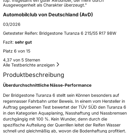
top. Insgesamt ein guter Allrounder, der mehr durch
Ausgewogenheit als Charakter überzeugt."
Automobilclub von Deutschland (AvD)
EU Label
03/2026
Effizienz
B
Getesteter Reifen:
Bridgestone Turanza 6 215/55 R17 98W
Fazit:
sehr gut
Nasshaftung
A
Platz 6 von 15
Rollgeräusch (Klasse)
B
4,37 von 5 Sternen
Alle Testberichte anzeigen
Rollgeräusch (dB)
69
Produktbeschreibung
Fahrzeugklasse
C1
Überdurchschnittliche Nässe-Performance
3PMSF / Schneeflockensymbol / Alpine-Symbol
Nein
Der Bridgestone Turanza 6 stellt sein Können besonders auf
regennasser Fahrbahn unter Beweis. In einem vom Hersteller in
Auftrag gegebenen Test bewertet der TÜV SÜD den Turanza 6
EPREL ID
502309
in den Kategorien Aquaplaning, Nasshaftung und Nassbremsen
durchgängig mit 100 %. Kein Wunder, denn durch die
Allgemeine Produktsicherheit (GPSR)
spezifische Aufteilung der Querrillen leitet der Reifen Wasser
schnell und gleichmäßig ab, wovon die Bodenhaftung profitiert.