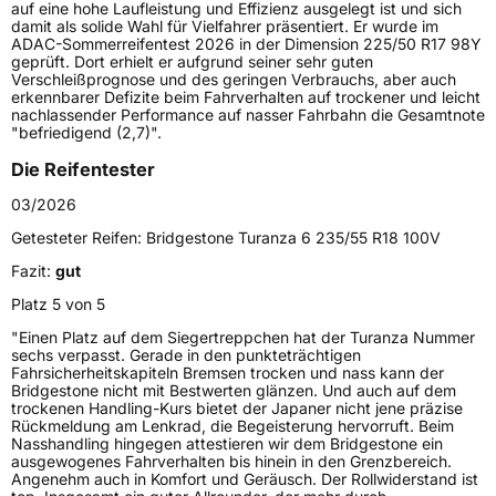
Lastindex
103
auf eine hohe Laufleistung und Effizienz ausgelegt ist und sich
damit als solide Wahl für Vielfahrer präsentiert. Er wurde im
ADAC-Sommerreifentest 2026 in der Dimension 225/50 R17 98Y
Höchstlast
875 kg
geprüft. Dort erhielt er aufgrund seiner sehr guten
Verschleißprognose und des geringen Verbrauchs, aber auch
Gewicht (in kg)
12,187 kg
erkennbarer Defizite beim Fahrverhalten auf trockener und leicht
nachlassender Performance auf nasser Fahrbahn die Gesamtnote
"befriedigend (2,7)".
Generelle Merkmale
Die Reifentester
Fahrzeugtyp
SUV
03/2026
Verwendung
Sommerreifen
Getesteter Reifen:
Bridgestone Turanza 6 235/55 R18 100V
Modellname
Turanza 6
Fazit:
gut
Fahrzeugart
PKW & SUV
Platz 5 von 5
"Einen Platz auf dem Siegertreppchen hat der Turanza Nummer
Weitere Eigenschaften
sechs verpasst. Gerade in den punkteträchtigen
Fahrsicherheitskapiteln Bremsen trocken und nass kann der
Schlauchtyp
TL
Bridgestone nicht mit Bestwerten glänzen. Und auch auf dem
trockenen Handling-Kurs bietet der Japaner nicht jene präzise
Rückmeldung am Lenkrad, die Begeisterung hervorruft. Beim
Zustand
Neureifen
Nasshandling hingegen attestieren wir dem Bridgestone ein
ausgewogenes Fahrverhalten bis hinein in den Grenzbereich.
Angenehm auch in Komfort und Geräusch. Der Rollwiderstand ist
Elektro
Ja