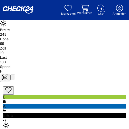
Warenkorb
Merkzettel
Chat
Anmelden
Breite
245
Höhe
55
Zoll
19
Last
103
Speed
H
B
A
69db