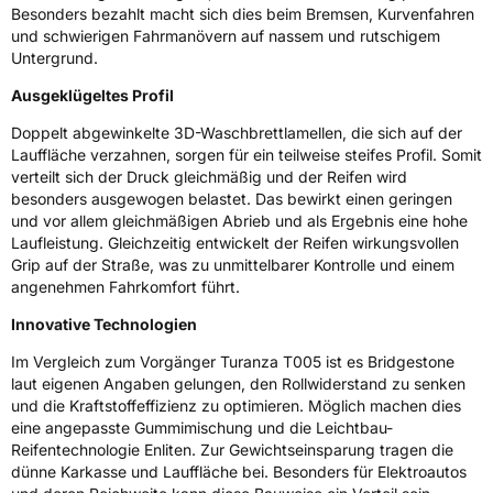
Herstellerkontakt
BRIDGESTONE EU NV/SA, Via del Fosso del
Besonders bezahlt macht sich dies beim Bremsen, Kurvenfahren
Salceto 13/15 00128 Rome Italien,
und schwierigen Fahrmanövern auf nassem und rutschigem
market.surveillance@bridgestone.eu
Untergrund.
Ausgeklügeltes Profil
Doppelt abgewinkelte 3D-Waschbrettlamellen, die sich auf der
Lauffläche verzahnen, sorgen für ein teilweise steifes Profil. Somit
verteilt sich der Druck gleichmäßig und der Reifen wird
besonders ausgewogen belastet. Das bewirkt einen geringen
und vor allem gleichmäßigen Abrieb und als Ergebnis eine hohe
Laufleistung. Gleichzeitig entwickelt der Reifen wirkungsvollen
Grip auf der Straße, was zu unmittelbarer Kontrolle und einem
angenehmen Fahrkomfort führt.
Innovative Technologien
Im Vergleich zum Vorgänger Turanza T005 ist es Bridgestone
laut eigenen Angaben gelungen, den Rollwiderstand zu senken
und die Kraftstoffeffizienz zu optimieren. Möglich machen dies
eine angepasste Gummimischung und die Leichtbau-
Reifentechnologie Enliten. Zur Gewichtseinsparung tragen die
dünne Karkasse und Lauffläche bei. Besonders für Elektroautos