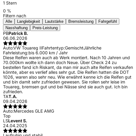
1 Stern
0 %
Filtern nach
Alle
Langlebigkeit
Lautstärke
Bremsleistung
Fahrgefühl
Nasshaftung
Preis-Leistung
PB
Patrick B.
06.06.2026
Auto:
VW Touareg II
Fahrtentyp:
Gemischt
Jährliche
Fahrleistung:
bis 6.000 km / Jahr
Diese Reifen waren auch ab Werk montiert. Nach 10 Jahren und
70.000km wollte ich dann doch Neue. Über Check 24 zu
bestellen fand ich Riskant, da man mir auch alte Reifen verkaufen
könnte, aber es verlief alles sehr gut. Die Reifen hatten die DOT
1026, waren also sehr neu. Wie erwähnt kenne ich die Reifen gut
und bin damit sehr zufrieden gewesen. Sie rollen sehr leise im
Touareg, bremsen gut und bei Nässe sind sie auch gut. Ich bin
zufrieden.
TA
T.A.
09.04.2026
Auto:
Mercedes GLE AMG
Top
LS
Levent S.
24.04.2025
Laufruhig und stabil.