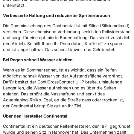
unterstützt.
Allgemeine Produktsicherheit (GPSR)
Verbesserte Haftung und reduzierter Spritverbrauch
Herstellerkontakt
Continental Reifen Deutschland GmbH
Continental-Plaza 1 30173 Hannover
Die Gummimischung des Continental ist mit Silica (Siliciumdioxid)
Deutschland,
versehen. Diese chemische Verbindung senkt den Rollwiderstand
customerservice_tires@conti.de
und sorgt für eine optimierte Bodenhaftung. Das senkt zusätzlich
den Abrieb. So hilft Ihnen Ihr Pneu dabei, Kraftstoff zu sparen,
und ist lange haltbar. Das schont Umwelt und Geldbeutel.
Bei Regen schnell Wasser ableiten
Wenn es im Sommer regnet, ist es wichtig, dass ein Reifen
möglichst schnell Wasser von der Aufstandsfläche verdrängt.
Dafür besitzt der ContiCrossContact UHP breite, umlaufende
Längsrillen, die Wasser aufnehmen und es über die Seiten
ableiten. Das erhöht die Nasshaftung und senkt das
Aquaplaning-Risiko. Egal, ob die Straße nass oder trocken ist,
der Continental bringt Sie gut an Ihr Ziel.
Über den Hersteller Continental
Continental ist ein deutscher Reifenhersteller, der 1871 gegründet
wurde und seinen Sitz in Hannover hat. Das Unternehmen zählt