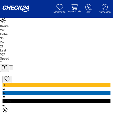
Warenkorb
Merkzettel
Chat
Anmelden
Breite
295
Höhe
35
Zoll
21
Last
107
Speed
Y
D
A
75db