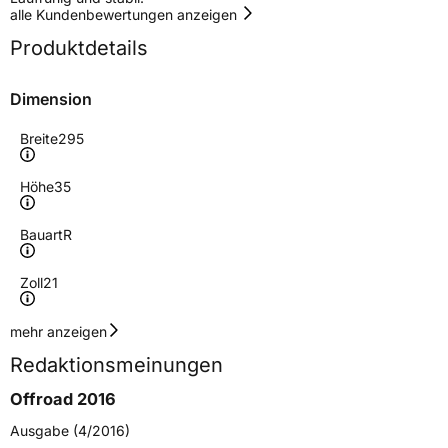
alle Kundenbewertungen anzeigen
Produktdetails
Dimension
Breite
295
Höhe
35
Bauart
R
Zoll
21
Geschwindigkeitsindex
Y
mehr anzeigen
Redaktionsmeinungen
Höchstgeschwindigkeit
300 km/h
Offroad 2016
Lastindex
107
Ausgabe (4/2016)