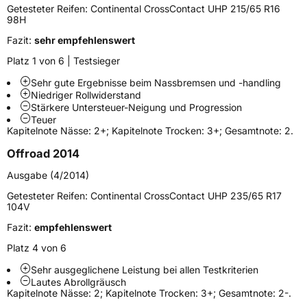
Höchstlast
975 kg
Getesteter Reifen:
Continental CrossContact UHP 215/65 R16
98H
Gewicht (in kg)
15,74 kg
Fazit:
sehr empfehlenswert
Generelle Merkmale
Platz 1 von 6 | Testsieger
Fahrzeugtyp
SUV
Sehr gute Ergebnisse beim Nassbremsen und -handling
Niedriger Rollwiderstand
Verwendung
Sommerreifen
Stärkere Untersteuer-Neigung und Progression
Teuer
Modellname
ContiCrossContact UHP
Kapitelnote Nässe: 2+; Kapitelnote Trocken: 3+; Gesamtnote: 2.
Fahrzeugart
PKW & SUV
Offroad 2014
Ausgabe (4/2014)
Weitere Eigenschaften
Getesteter Reifen:
Continental CrossContact UHP 235/65 R17
104V
Schlauchtyp
TL
Fazit:
empfehlenswert
Zustand
Neureifen
Platz 4 von 6
Sehr ausgeglichene Leistung bei allen Testkriterien
Verstärkt
XL
Lautes Abrollgräusch
Kapitelnote Nässe: 2; Kapitelnote Trocken: 3+; Gesamtnote: 2-.