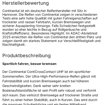
Felgenschutz
FR
Herstellerbewertung
Continental ist ein deutscher Reifenhersteller mit Sitz in
Empfohlen für Porsche
N0
Hannover. Die Reifen von Continental zeigen in verschiedenen
Tests eine sehr hohe Qualität mit guten Fahreigenschaften auf
EU Label
trockener und nasser Fahrbahn, kurzen Bremswegen und
sicherer Aquaplaning-Vorsorge. Falls Schwächen festgestellt
wurden so eher leichte in Bezug auf Rollgeräusche und
Effizienz
D
Kraftstoffeffizienz. Besonderes Highlight: Im ADAC-Abriebtest
2025 erreichten die Reifen von Continental den dritten Platz und
zeigen damit ein starkes Statement zur Verschleißfestigkeit und
Nasshaftung
A
Nachhaltigkeit.
Rollgeräusch (Klasse)
B
Produktbeschreibung
Sportlich fahren, besser bremsen
Rollgeräusch (dB)
75
Der Continental ContiCrossContact UHP ist ein sportlicher
Fahrzeugklasse
C1
Sommerreifen. Der Ultra-High-Performance-Reifen glänzt mit
Fahrstabilität und kurzen Bremswegen auch bei höheren
3PMSF / Schneeflockensymbol / Alpine-Symbol
Nein
Geschwindigkeiten. Dank seiner sehr breiten
Bodenaufstandsfläche ist sein Profil sehr robust und verformt
Eisgrip
Nein
sich kaum. Das verkürzt Bremswege auf trockener Straße und
führt zu einer hohen Stabilität, auch in Kurven. Das wird durch
EPREL ID
481289
die massiven Schulterblöcke und ein festes Mittelband