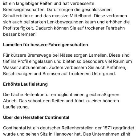
ist ein langlebiger Reifen und hat verbesserte
Zustand
Neureifen
Bremseigenschaften. Dafür sorgen die geschlossenen
Schulterblöcke und das massive Mittelband. Diese verformen
M+S
Ja
sich auch bei starken Lenkbewegungen kaum und erhöhen die
Profilsteifigkeit. Dadurch können Sie auf trockener Fahrbahn
Verstärkt
XL
besser bremsen.
Lamellen für bessere Fahreigenschaften
Felgenschutz
FR
Für kürzere Bremswege bei Nässe sorgen Lamellen. Diese sind
Offroad
Ja
tief ins Profil eingelassen und bieten so besonders viel Raum um
Wasser aufzunehmen. Zudem verbessern Sie auch Anfahren,
Beschleunigen und Bremsen auf trockenem Untergrund.
Elektro
Ja
Erhöhte Laufleistung
EU Label
Die flache Reifenkontur ermöglicht einen gleichmäßigeren
Abrieb. Das schont den Reifen und führt zu einer höheren
Effizienz
A
Laufleistung.
Über den Hersteller Continental
Nasshaftung
D
Continental ist ein deutscher Reifenhersteller, der 1871 gegründet
wurde und seinen Sitz in Hannover hat. Das Unternehmen zählt
Rollgeräusch (Klasse)
B