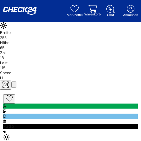
Warenkorb
Merkzettel
Chat
Anmelden
Breite
255
Höhe
65
Zoll
18
Last
115
Speed
H
A
D
73db