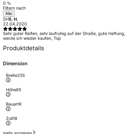
0 %
Filtern nach
Alle
SH
S. H.
22.04.2020
Sehr guter Reifen, sehr laufruhig auf der Straße, gute Haftung,
werde ich wieder kaufen, Top
Produktdetails
Dimension
Breite
255
Höhe
65
Bauart
R
Zoll
18
Geschwindigkeitsindex
H
mehr anzeigen