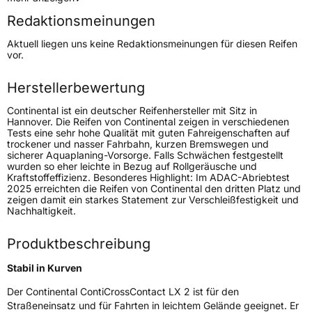
Redaktionsmeinungen
Höchstgeschwindigkeit
210 km/h
Aktuell liegen uns keine Redaktionsmeinungen für diesen Reifen
Lastindex
115
vor.
Höchstlast
1215 kg
Herstellerbewertung
Gewicht (in kg)
16,735 kg
Continental ist ein deutscher Reifenhersteller mit Sitz in
Hannover. Die Reifen von Continental zeigen in verschiedenen
Tests eine sehr hohe Qualität mit guten Fahreigenschaften auf
Generelle Merkmale
trockener und nasser Fahrbahn, kurzen Bremswegen und
sicherer Aquaplaning-Vorsorge. Falls Schwächen festgestellt
Fahrzeugtyp
SUV
wurden so eher leichte in Bezug auf Rollgeräusche und
Kraftstoffeffizienz. Besonderes Highlight: Im ADAC-Abriebtest
Verwendung
Sommerreifen
2025 erreichten die Reifen von Continental den dritten Platz und
zeigen damit ein starkes Statement zur Verschleißfestigkeit und
Modellname
ContiCrossContact LX 2
Nachhaltigkeit.
Fahrzeugart
PKW & SUV
Produktbeschreibung
Weitere Eigenschaften
Stabil in Kurven
Der Continental ContiCrossContact LX 2 ist für den
Schlauchtyp
TL
Straßeneinsatz und für Fahrten in leichtem Gelände geeignet. Er