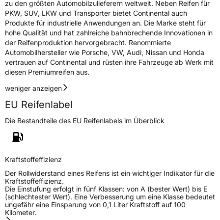
zu den größten Automobilzulieferern weltweit. Neben Reifen für
PKW, SUV, LKW und Transporter bietet Continental auch
Rollgeräusch (dB)
73
Produkte für industrielle Anwendungen an. Die Marke steht für
hohe Qualität und hat zahlreiche bahnbrechende Innovationen in
Fahrzeugklasse
C1
der Reifenproduktion hervorgebracht. Renommierte
Automobilhersteller wie Porsche, VW, Audi, Nissan und Honda
3PMSF / Schneeflockensymbol / Alpine-Symbol
Nein
vertrauen auf Continental und rüsten ihre Fahrzeuge ab Werk mit
diesen Premiumreifen aus.
EPREL ID
1045298
weniger anzeigen
Allgemeine Produktsicherheit (GPSR)
EU Reifenlabel
Die Bestandteile des EU Reifenlabels im Überblick
Herstellerkontakt
Continental Reifen Deutschland GmbH
Continental-Plaza 1 30173 Hannover
Deutschland,
customerservice_tires@conti.de
Kraftstoffeffizienz
Der Rollwiderstand eines Reifens ist ein wichtiger Indikator für die
Kraftstoffeffizienz.
Die Einstufung erfolgt in fünf Klassen: von A (bester Wert) bis E
(schlechtester Wert). Eine Verbesserung um eine Klasse bedeutet
ungefähr eine Einsparung von 0,1 Liter Kraftstoff auf 100
Kilometer.