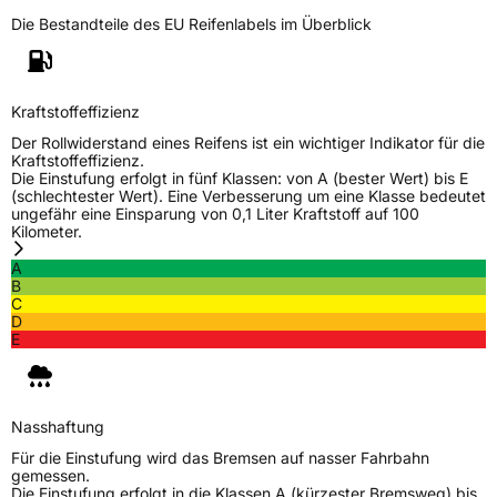
Herstellerkontakt
Continental Reifen Deutschland GmbH
Die Bestandteile des EU Reifenlabels im Überblick
Continental-Plaza 1 30173 Hannover
Deutschland,
customerservice_tires@conti.de
Kraftstoffeffizienz
Der Rollwiderstand eines Reifens ist ein wichtiger Indikator für die
Kraftstoffeffizienz.
Die Einstufung erfolgt in fünf Klassen: von A (bester Wert) bis E
(schlechtester Wert). Eine Verbesserung um eine Klasse bedeutet
ungefähr eine Einsparung von 0,1 Liter Kraftstoff auf 100
Kilometer.
A
B
C
D
E
Nasshaftung
Für die Einstufung wird das Bremsen auf nasser Fahrbahn
gemessen.
Die Einstufung erfolgt in die Klassen A (kürzester Bremsweg) bis