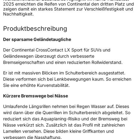
Verwendung
Sommerreifen
2025 erreichten die Reifen von Continental den dritten Platz und
zeigen damit ein starkes Statement zur Verschleißfestigkeit und
Modellname
CrossContact LX Sport
Nachhaltigkeit.
Fahrzeugart
PKW & SUV
Produktbeschreibung
Weitere Eigenschaften
Der sparsame Geländetaugliche
Der Continental CrossContact LX Sport für SUVs und
Schlauchtyp
TL
Geländewagen überzeugt durch verbesserte
Bremseigenschaften und einen reduzierten Rollwiderstand.
Zustand
Neureifen
Er ist mit massiven Blöcken im Schulterbereich ausgestattet.
Diese verformen sich bei Lenkbewegungen kaum. So erreichen
M+S
Ja
Sie eine erhöhte Kurvenstabilität.
Verstärkt
XL
Kürzere Bremswege bei Nässe
Felgenschutz
FR
Umlaufende Längsrillen nehmen bei Regen Wasser auf. Dieses
wird dann über die Querrillen im Schulterbereich abgeleitet. So
reduziert sich das Aquaplaning-Risiko und der Bremsweg bei
Seal
ContiSeal
Nässe verkürzt sich. Zusätzlich ist das Profil mit zahlreichen
Lamellen versehen. Diese bilden kleine Griffkanten und
Offroad
Ja
verbessern die Nasshaftung.