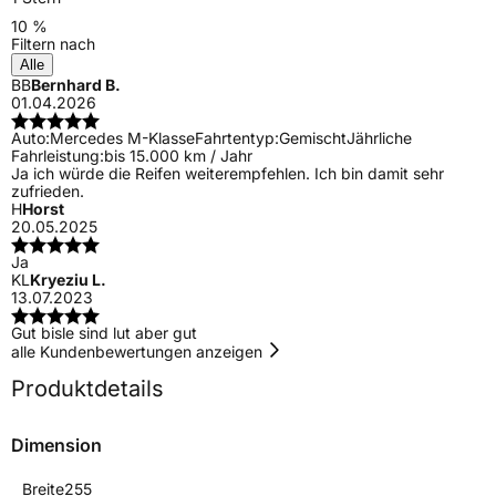
10 %
Filtern nach
Alle
BB
Bernhard B.
01.04.2026
Auto:
Mercedes M-Klasse
Fahrtentyp:
Gemischt
Jährliche
Fahrleistung:
bis 15.000 km / Jahr
Ja ich würde die Reifen weiterempfehlen. Ich bin damit sehr
zufrieden.
H
Horst
20.05.2025
Ja
KL
Kryeziu L.
13.07.2023
Gut bisle sind lut aber gut
alle Kundenbewertungen anzeigen
Produktdetails
Dimension
Breite
255