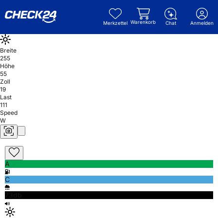
Warenkorb
Merkzettel
Chat
Anmelden
Breite
255
Höhe
55
Zoll
19
Last
111
Speed
W
A
C
73db