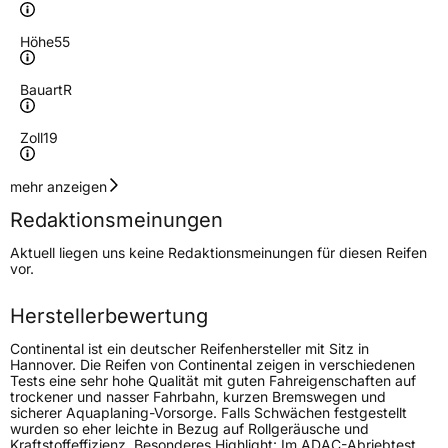
Höhe
55
Bauart
R
Zoll
19
Geschwindigkeitsindex
W
mehr anzeigen
Redaktionsmeinungen
Höchstgeschwindigkeit
270 km/h
Aktuell liegen uns keine Redaktionsmeinungen für diesen Reifen
Lastindex
111
vor.
Höchstlast
1090 kg
Herstellerbewertung
Gewicht (in kg)
16,59 kg
Continental ist ein deutscher Reifenhersteller mit Sitz in
Hannover. Die Reifen von Continental zeigen in verschiedenen
Tests eine sehr hohe Qualität mit guten Fahreigenschaften auf
Generelle Merkmale
trockener und nasser Fahrbahn, kurzen Bremswegen und
sicherer Aquaplaning-Vorsorge. Falls Schwächen festgestellt
Fahrzeugtyp
SUV
wurden so eher leichte in Bezug auf Rollgeräusche und
Kraftstoffeffizienz. Besonderes Highlight: Im ADAC-Abriebtest