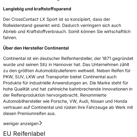
Langlebig und kraftstoffsparend
EU Label
Der CrossContact LX Sport ist so konzipiert, dass der
Rollwiderstand gesenkt wird. Dadurch verringern sich auch
Effizienz
A
Abrieb und Kraftstoffverbrauch. Somit können Sie wirtschaftlich
fahren.
Nasshaftung
C
Über den Hersteller Continental
Rollgeräusch (Klasse)
B
Continental ist ein deutscher Reifenhersteller, der 1871 gegründet
wurde und seinen Sitz in Hannover hat. Das Unternehmen zählt
Rollgeräusch (dB)
73
zu den größten Automobilzulieferern weltweit. Neben Reifen für
PKW, SUV, LKW und Transporter bietet Continental auch
Fahrzeugklasse
C1
Produkte für industrielle Anwendungen an. Die Marke steht für
hohe Qualität und hat zahlreiche bahnbrechende Innovationen in
3PMSF / Schneeflockensymbol / Alpine-Symbol
Nein
der Reifenproduktion hervorgebracht. Renommierte
Automobilhersteller wie Porsche, VW, Audi, Nissan und Honda
vertrauen auf Continental und rüsten ihre Fahrzeuge ab Werk mit
Eisgrip
Nein
diesen Premiumreifen aus.
EPREL ID
482745
weniger anzeigen
Allgemeine Produktsicherheit (GPSR)
EU Reifenlabel