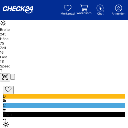
Warenkorb
Merkzettel
Chat
Anmelden
Breite
245
Höhe
75
Zoll
16
Last
111
Speed
T
D
C
71db