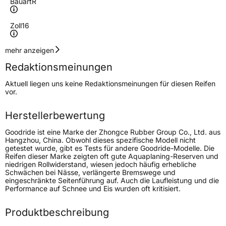
Bauart
R
Zoll
16
Geschwindigkeitsindex
T
mehr anzeigen
Redaktionsmeinungen
Höchstgeschwindigkeit
190 km/h
Aktuell liegen uns keine Redaktionsmeinungen für diesen Reifen
Lastindex
111
vor.
Höchstlast
1090 kg
Herstellerbewertung
Gewicht (in kg)
17 kg
Goodride ist eine Marke der Zhongce Rubber Group Co., Ltd. aus
Hangzhou, China. Obwohl dieses spezifische Modell nicht
getestet wurde, gibt es Tests für andere Goodride-Modelle. Die
Generelle Merkmale
Reifen dieser Marke zeigten oft gute Aquaplaning-Reserven und
niedrigen Rollwiderstand, wiesen jedoch häufig erhebliche
Fahrzeugtyp
SUV
Schwächen bei Nässe, verlängerte Bremswege und
eingeschränkte Seitenführung auf. Auch die Laufleistung und die
Verwendung
Sommerreifen
Performance auf Schnee und Eis wurden oft kritisiert.
Modellname
SU 318
Produktbeschreibung
Fahrzeugart
PKW & SUV