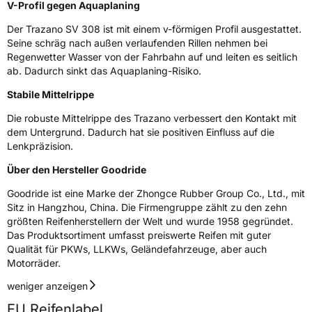
V-Profil gegen Aquaplaning
Weitere Eigenschaften
Der Trazano SV 308 ist mit einem v-förmigen Profil ausgestattet.
Seine schräg nach außen verlaufenden Rillen nehmen bei
Schlauchtyp
TL
Regenwetter Wasser von der Fahrbahn auf und leiten es seitlich
ab. Dadurch sinkt das Aquaplaning-Risiko.
Zustand
Neureifen
Stabile Mittelrippe
Die robuste Mittelrippe des Trazano verbessert den Kontakt mit
EU Label
dem Untergrund. Dadurch hat sie positiven Einfluss auf die
Lenkpräzision.
Effizienz
D
Über den Hersteller Goodride
Nasshaftung
C
Goodride ist eine Marke der Zhongce Rubber Group Co., Ltd., mit
Sitz in Hangzhou, China. Die Firmengruppe zählt zu den zehn
größten Reifenherstellern der Welt und wurde 1958 gegründet.
Rollgeräusch (Klasse)
B
Das Produktsortiment umfasst preiswerte Reifen mit guter
Qualität für PKWs, LLKWs, Geländefahrzeuge, aber auch
Rollgeräusch (dB)
71
Motorräder.
Fahrzeugklasse
C1
weniger anzeigen
EU Reifenlabel
3PMSF / Schneeflockensymbol / Alpine-Symbol
Nein