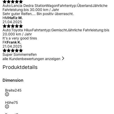
Auto:
Lancia Dedra StationWagon
Fahrtentyp:
Überland
Jährliche
Fahrleistung:
bis 30.000 km / Jahr
Sehr guter Reifen.... Bin positiv überrascht.
HM
Hafiz M.
21.04.2025
Auto:
Toyota Hilux
Fahrtentyp:
Gemischt
Jährliche Fahrleistung:
bis
20.000 km / Jahr
It's a very good tires
FK
Frank K.
21.04.2025
Super Sommerreifen
alle Kundenbewertungen anzeigen
Produktdetails
Dimension
Breite
245
Höhe
75