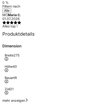
0 %
Filtern nach
Alle
MC
Marie C.
01.07.2026
Alles top !
Produktdetails
Dimension
Breite
275
Höhe
40
Bauart
R
Zoll
21
Geschwindigkeitsindex
Y
mehr anzeigen