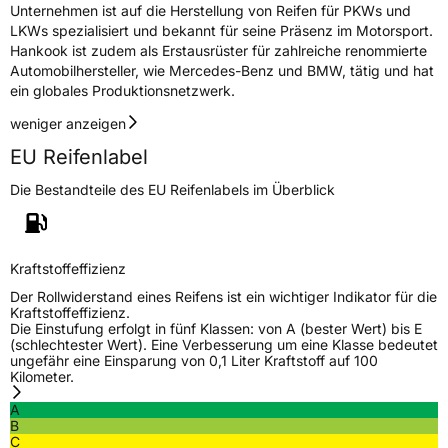
3PMSF / Schneeflockensymbol / Alpine-Symbol
Nein
Unternehmen ist auf die Herstellung von Reifen für PKWs und
LKWs spezialisiert und bekannt für seine Präsenz im Motorsport.
Hankook ist zudem als Erstausrüster für zahlreiche renommierte
Eisgrip
Nein
Automobilhersteller, wie Mercedes-Benz und BMW, tätig und hat
EPREL ID
466540
ein globales Produktionsnetzwerk.
Allgemeine Produktsicherheit (GPSR)
weniger anzeigen
EU Reifenlabel
Herstellerkontakt
Hankook Tire Europe GmbH, Siemensstr. 14
D-63263 Neu-Isenburg Deutschland,
Die Bestandteile des EU Reifenlabels im Überblick
technik@hankookreifen.de
Kraftstoffeffizienz
Der Rollwiderstand eines Reifens ist ein wichtiger Indikator für die
Kraftstoffeffizienz.
Die Einstufung erfolgt in fünf Klassen: von A (bester Wert) bis E
(schlechtester Wert). Eine Verbesserung um eine Klasse bedeutet
ungefähr eine Einsparung von 0,1 Liter Kraftstoff auf 100
Kilometer.
A
B
C