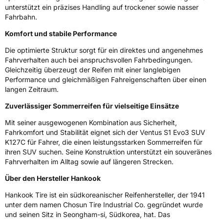
Zustand
Neureifen
unterstützt ein präzises Handling auf trockener sowie nasser
Fahrbahn.
Verstärkt
XL
Komfort und stabile Performance
Runflat
RFT
Die optimierte Struktur sorgt für ein direktes und angenehmes
Fahrverhalten auch bei anspruchsvollen Fahrbedingungen.
Gleichzeitig überzeugt der Reifen mit einer langlebigen
Empfohlen für BMW
*
Performance und gleichmäßigen Fahreigenschaften über einen
langen Zeitraum.
EU Label
Zuverlässiger Sommerreifen für vielseitige Einsätze
Effizienz
B
Mit seiner ausgewogenen Kombination aus Sicherheit,
Fahrkomfort und Stabilität eignet sich der Ventus S1 Evo3 SUV
Nasshaftung
B
K127C für Fahrer, die einen leistungsstarken Sommerreifen für
ihren SUV suchen. Seine Konstruktion unterstützt ein souveränes
Rollgeräusch (Klasse)
A
Fahrverhalten im Alltag sowie auf längeren Strecken.
Über den Hersteller Hankook
Rollgeräusch (dB)
70
Hankook Tire ist ein südkoreanischer Reifenhersteller, der 1941
Fahrzeugklasse
C1
unter dem namen Chosun Tire Industrial Co. gegründet wurde
und seinen Sitz in Seongham-si, Südkorea, hat. Das