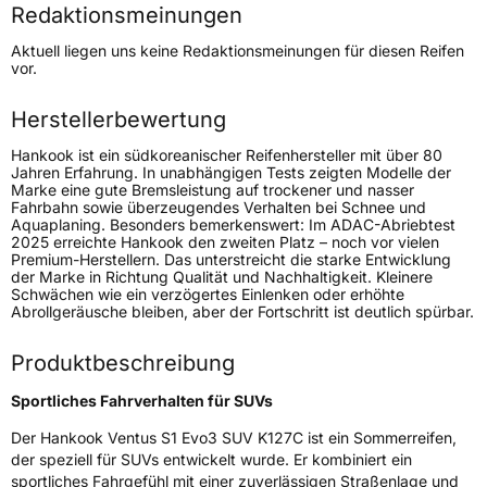
Redaktionsmeinungen
Höchstgeschwindigkeit
300 km/h
Aktuell liegen uns keine Redaktionsmeinungen für diesen Reifen
Lastindex
107
vor.
Höchstlast
975 kg
Herstellerbewertung
Gewicht (in kg)
17,28 kg
Hankook ist ein südkoreanischer Reifenhersteller mit über 80
Jahren Erfahrung. In unabhängigen Tests zeigten Modelle der
Marke eine gute Bremsleistung auf trockener und nasser
Generelle Merkmale
Fahrbahn sowie überzeugendes Verhalten bei Schnee und
Aquaplaning. Besonders bemerkenswert: Im ADAC-Abriebtest
Fahrzeugtyp
SUV
2025 erreichte Hankook den zweiten Platz – noch vor vielen
Premium-Herstellern. Das unterstreicht die starke Entwicklung
Verwendung
Sommerreifen
der Marke in Richtung Qualität und Nachhaltigkeit. Kleinere
Schwächen wie ein verzögertes Einlenken oder erhöhte
Modellname
Ventus S1 Evo3 SUV K127C
Abrollgeräusche bleiben, aber der Fortschritt ist deutlich spürbar.
Fahrzeugart
PKW & SUV
Produktbeschreibung
Weitere Eigenschaften
Sportliches Fahrverhalten für SUVs
Der Hankook Ventus S1 Evo3 SUV K127C ist ein Sommerreifen,
Schlauchtyp
TL
der speziell für SUVs entwickelt wurde. Er kombiniert ein
sportliches Fahrgefühl mit einer zuverlässigen Straßenlage und