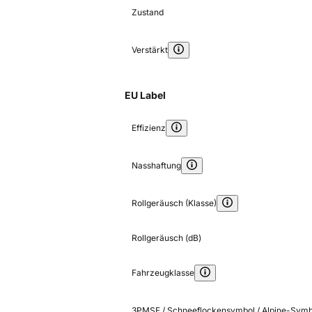
Zustand
Verstärkt
EU Label
Effizienz
Nasshaftung
Rollgeräusch (Klasse)
Rollgeräusch (dB)
Fahrzeugklasse
3PMSF / Schneeflockensymbol / Alpine-Symb