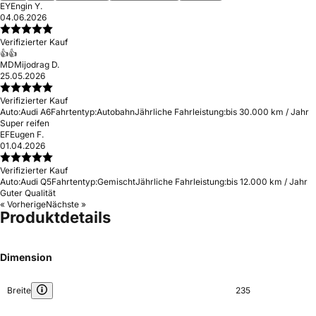
EY
Engin Y.
04.06.2026
Verifizierter Kauf
👍👍
MD
Mijodrag D.
25.05.2026
Verifizierter Kauf
Auto:
Audi A6
Fahrtentyp:
Autobahn
Jährliche Fahrleistung:
bis 30.000 km / Jahr
Super reifen
EF
Eugen F.
01.04.2026
Verifizierter Kauf
Auto:
Audi Q5
Fahrtentyp:
Gemischt
Jährliche Fahrleistung:
bis 12.000 km / Jahr
Guter Qualität
« Vorherige
Nächste »
Produktdetails
Dimension
Breite
235