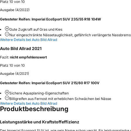
Platz 10 von 10
Ausgabe (4/2022)
Getesteter Reifen:
Imperial EcoSport SUV 235/55 R18 104W
Gute Zugkraft auf Gras und Kies
Nur eingeschränkte Nässetauglichkeit, gefährlich verlängerte Nassbrem
Weitere Details bei Auto Bild Allrad
Auto Bild Allrad 2021
Fazit:
nicht empfehlenswert
Platz 10 von 10
Ausgabe (4/2021)
Getesteter Reifen:
Imperial EcoSport SUV 215/60 R17 100V
Sichere Aquaplaning-Eigenschaften
Billigreifen aus Fernost mit erheblichen Schwächen bei Nässe
Weitere Details bei Auto Bild Allrad
Produktbeschreibung
Leistungsstärke und Kraftstoffeffizienz
Der Imperial Ecosport SUV ist, wie sein Name schon verrät, für leistungsstarke