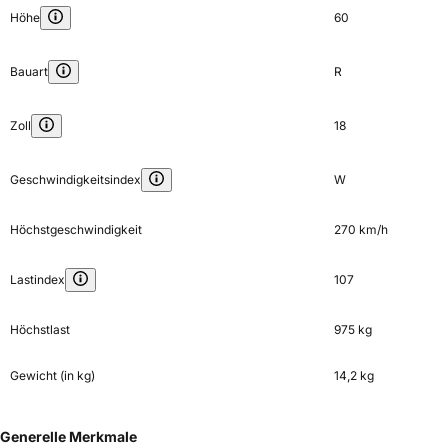
Höhe
60
Bauart
R
Zoll
18
Geschwindigkeitsindex
W
Höchstgeschwindigkeit
270 km/h
Lastindex
107
Höchstlast
975 kg
Gewicht (in kg)
14,2 kg
Generelle Merkmale