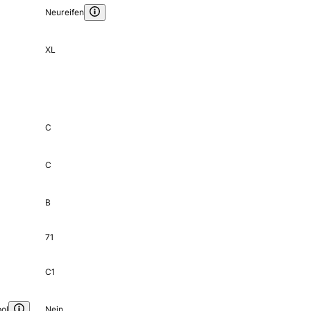
Neureifen
XL
C
C
B
71
C1
ol
Nein