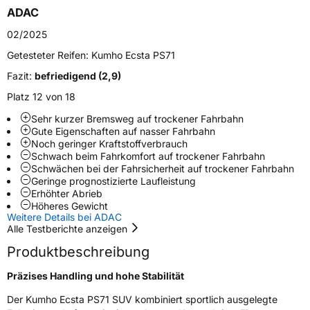
Zustand
Neureifen
ADAC
02/2025
Verstärkt
XL
Getesteter Reifen:
Kumho Ecsta PS71
Fazit:
befriedigend (2,9)
EU Label
Platz 12 von 18
Effizienz
C
Sehr kurzer Bremsweg auf trockener Fahrbahn
Gute Eigenschaften auf nasser Fahrbahn
Nasshaftung
A
Noch geringer Kraftstoffverbrauch
Schwach beim Fahrkomfort auf trockener Fahrbahn
Schwächen bei der Fahrsicherheit auf trockener Fahrbahn
Rollgeräusch (Klasse)
B
Geringe prognostizierte Laufleistung
Erhöhter Abrieb
Höheres Gewicht
Rollgeräusch (dB)
73
Weitere Details bei ADAC
Fahrzeugklasse
C1
Alle Testberichte anzeigen
Produktbeschreibung
3PMSF / Schneeflockensymbol / Alpine-Symbol
Nein
Präzises Handling und hohe Stabilität
EPREL ID
1352244
Der Kumho Ecsta PS71 SUV kombiniert sportlich ausgelegte