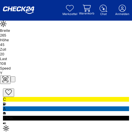
Warenkorb
Merkzettel
Chat
Anmelden
Breite
265
Höhe
45
Zoll
20
Last
108
Speed
Y
C
A
73db