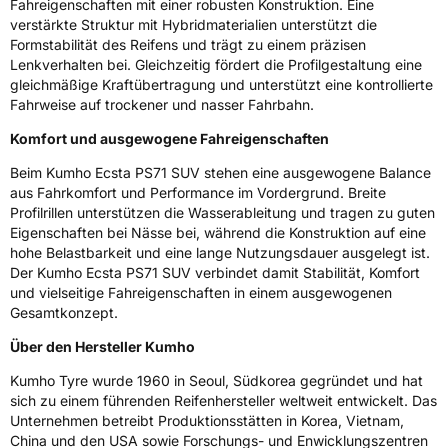
Fahreigenschaften mit einer robusten Konstruktion. Eine
Allgemeine Produktsicherheit (GPSR)
verstärkte Struktur mit Hybridmaterialien unterstützt die
Formstabilität des Reifens und trägt zu einem präzisen
Herstellerkontakt
Kumho Tire Europe GmbH, KUMHO TIRE
Lenkverhalten bei. Gleichzeitig fördert die Profilgestaltung eine
EUROPE GmbH Strahlenberger Str. 110-112
gleichmäßige Kraftübertragung und unterstützt eine kontrollierte
D-63067 Offenbach Germany, kumhotire.de,
Fahrweise auf trockener und nasser Fahrbahn.
technik@kumhotire.de
Komfort und ausgewogene Fahreigenschaften
Beim Kumho Ecsta PS71 SUV stehen eine ausgewogene Balance
aus Fahrkomfort und Performance im Vordergrund. Breite
Profilrillen unterstützen die Wasserableitung und tragen zu guten
Eigenschaften bei Nässe bei, während die Konstruktion auf eine
hohe Belastbarkeit und eine lange Nutzungsdauer ausgelegt ist.
Der Kumho Ecsta PS71 SUV verbindet damit Stabilität, Komfort
und vielseitige Fahreigenschaften in einem ausgewogenen
Gesamtkonzept.
Über den Hersteller Kumho
Kumho Tyre wurde 1960 in Seoul, Südkorea gegründet und hat
sich zu einem führenden Reifenhersteller weltweit entwickelt. Das
Unternehmen betreibt Produktionsstätten in Korea, Vietnam,
China und den USA sowie Forschungs- und Enwicklungszentren