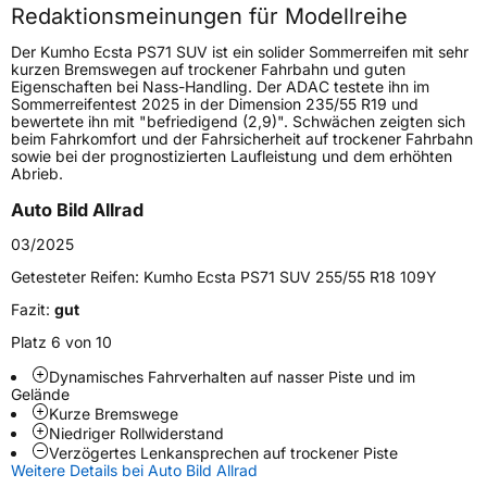
Redaktionsmeinungen für Modellreihe
Höchstgeschwindigkeit
300 km/h
Der Kumho Ecsta PS71 SUV ist ein solider Sommerreifen mit sehr
Lastindex
108
kurzen Bremswegen auf trockener Fahrbahn und guten
Eigenschaften bei Nass-Handling. Der ADAC testete ihn im
Sommerreifentest 2025 in der Dimension 235/55 R19 und
Höchstlast
1000 kg
bewertete ihn mit "befriedigend (2,9)". Schwächen zeigten sich
beim Fahrkomfort und der Fahrsicherheit auf trockener Fahrbahn
Gewicht (in kg)
14,37 kg
sowie bei der prognostizierten Laufleistung und dem erhöhten
Abrieb.
Generelle Merkmale
Auto Bild Allrad
Fahrzeugtyp
SUV
03/2025
Verwendung
Sommerreifen
Getesteter Reifen:
Kumho Ecsta PS71 SUV 255/55 R18 109Y
Modellname
Ecsta PS71 SUV
Fazit:
gut
Fahrzeugart
PKW & SUV
Platz 6 von 10
Dynamisches Fahrverhalten auf nasser Piste und im
Gelände
Weitere Eigenschaften
Kurze Bremswege
Niedriger Rollwiderstand
Schlauchtyp
TL
Verzögertes Lenkansprechen auf trockener Piste
Weitere Details bei Auto Bild Allrad