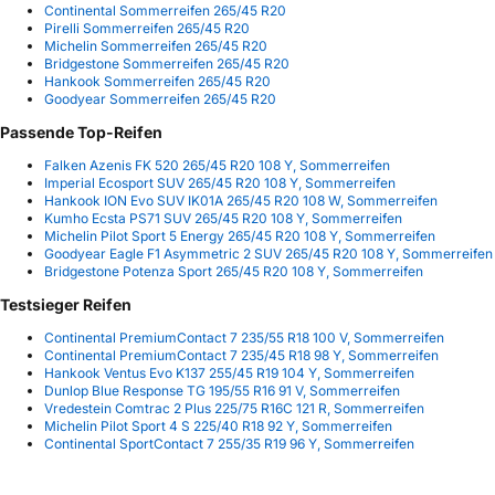
Continental Sommerreifen 265/45 R20
Pirelli Sommerreifen 265/45 R20
Michelin Sommerreifen 265/45 R20
Bridgestone Sommerreifen 265/45 R20
Hankook Sommerreifen 265/45 R20
Goodyear Sommerreifen 265/45 R20
Passende Top-Reifen
Falken Azenis FK 520 265/45 R20 108 Y, Sommerreifen
Imperial Ecosport SUV 265/45 R20 108 Y, Sommerreifen
Hankook ION Evo SUV IK01A 265/45 R20 108 W, Sommerreifen
Kumho Ecsta PS71 SUV 265/45 R20 108 Y, Sommerreifen
Michelin Pilot Sport 5 Energy 265/45 R20 108 Y, Sommerreifen
Goodyear Eagle F1 Asymmetric 2 SUV 265/45 R20 108 Y, Sommerreifen
Bridgestone Potenza Sport 265/45 R20 108 Y, Sommerreifen
Testsieger Reifen
Continental PremiumContact 7 235/55 R18 100 V, Sommerreifen
Continental PremiumContact 7 235/45 R18 98 Y, Sommerreifen
Hankook Ventus Evo K137 255/45 R19 104 Y, Sommerreifen
Dunlop Blue Response TG 195/55 R16 91 V, Sommerreifen
Vredestein Comtrac 2 Plus 225/75 R16C 121 R, Sommerreifen
Michelin Pilot Sport 4 S 225/40 R18 92 Y, Sommerreifen
Continental SportContact 7 255/35 R19 96 Y, Sommerreifen