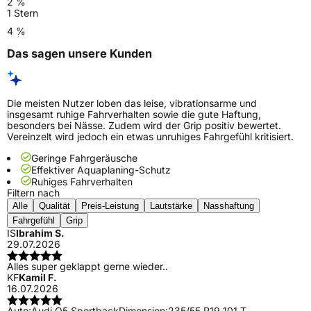
2 %
1 Stern
4 %
Das sagen unsere Kunden
Die meisten Nutzer loben das leise, vibrationsarme und
insgesamt ruhige Fahrverhalten sowie die gute Haftung,
besonders bei Nässe. Zudem wird der Grip positiv bewertet.
Vereinzelt wird jedoch ein etwas unruhiges Fahrgefühl kritisiert.
Geringe Fahrgeräusche
Effektiver Aquaplaning-Schutz
Ruhiges Fahrverhalten
Filtern nach
Alle
Qualität
Preis-Leistung
Lautstärke
Nasshaftung
Fahrgefühl
Grip
IS
Ibrahim S.
29.07.2026
Alles super geklappt gerne wieder..
KF
Kamil F.
16.07.2026
Auto:
Audi Q5 Sportback
Dimension:
235/55 R19 101 T