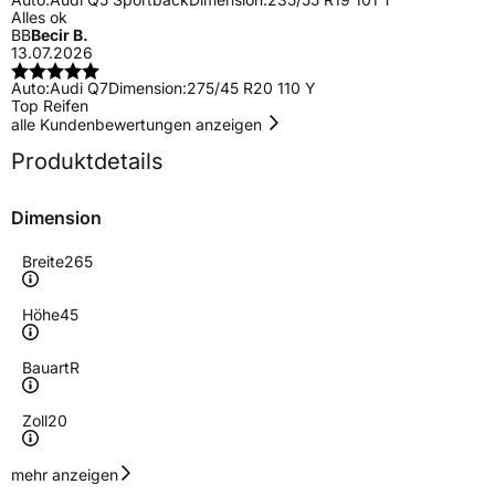
Alles ok
BB
Becir B.
13.07.2026
Auto:
Audi Q7
Dimension:
275/45 R20 110 Y
Top Reifen
alle Kundenbewertungen anzeigen
Produktdetails
Dimension
Breite
265
Höhe
45
Bauart
R
Zoll
20
Geschwindigkeitsindex
Y
mehr anzeigen