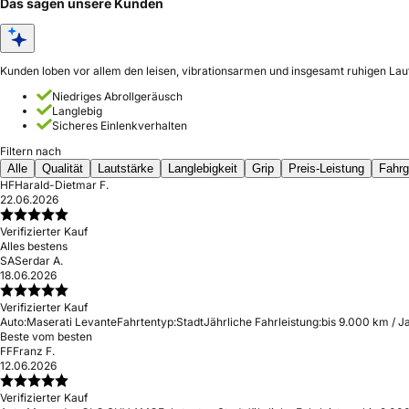
Das sagen unsere Kunden
Kunden loben vor allem den leisen, vibrationsarmen und insgesamt ruhigen Lauf
Niedriges Abrollgeräusch
Langlebig
Sicheres Einlenkverhalten
Filtern nach
Alle
Qualität
Lautstärke
Langlebigkeit
Grip
Preis-Leistung
Fahrg
HF
Harald-Dietmar F.
22.06.2026
Verifizierter Kauf
Alles bestens
SA
Serdar A.
18.06.2026
Verifizierter Kauf
Auto:
Maserati Levante
Fahrtentyp:
Stadt
Jährliche Fahrleistung:
bis 9.000 km / J
Beste vom besten
FF
Franz F.
12.06.2026
Verifizierter Kauf