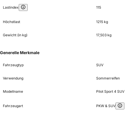
Lastindex
115
Höchstlast
1215 kg
Gewicht (in kg)
17,503 kg
Generelle Merkmale
Fahrzeugtyp
SUV
Verwendung
Sommerreifen
Modellname
Pilot Sport 4 SUV
Fahrzeugart
PKW & SUV