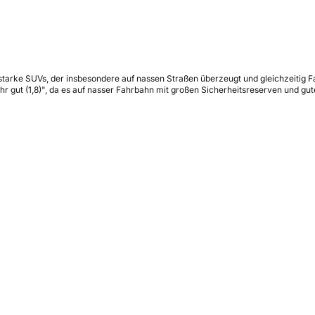
starke SUVs, der insbesondere auf nassen Straßen überzeugt und gleichzeitig Fa
ehr gut (1,8)", da es auf nasser Fahrbahn mit großen Sicherheitsreserven und g