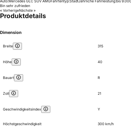
Auto:
Mercedes GLC SUV AMG
Fahrtentyp:
Stadt
Jährliche Fahrleistung:
bis 9.00
Bin sehr zufrieden
« Vorherige
Nächste »
Produktdetails
Dimension
Breite
315
Höhe
40
Bauart
R
Zoll
21
Geschwindigkeitsindex
Y
Höchstgeschwindigkeit
300 km/h