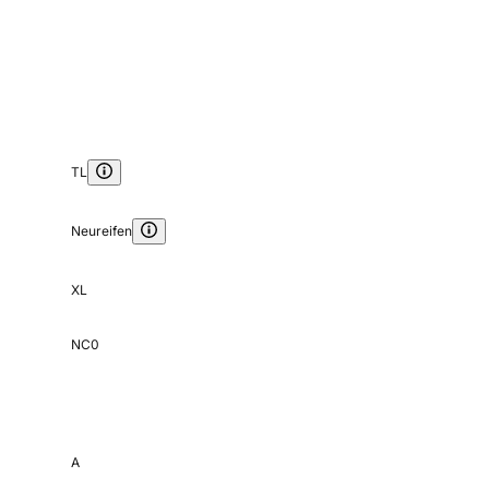
TL
Neureifen
XL
NC0
A