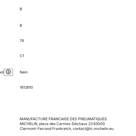
B
B
74
C1
ol
Nein
1612610
MANUFACTURE FRANCAISE DES PNEUMATIQUES
MICHELIN, place des Carmes-Déchaux 23 63000
Clermont-Ferrand Frankreich, contact@tc.michelin.eu