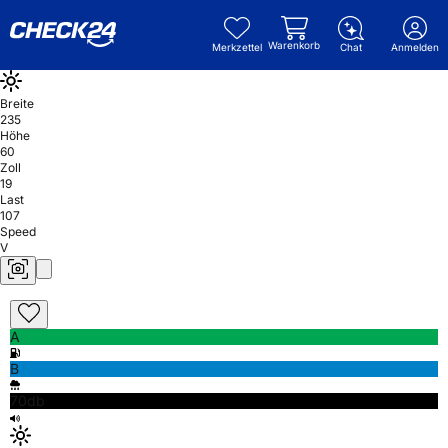
Warenkorb
Merkzettel
Chat
Anmelden
Breite
235
Höhe
60
Zoll
19
Last
107
Speed
V
A
B
70db