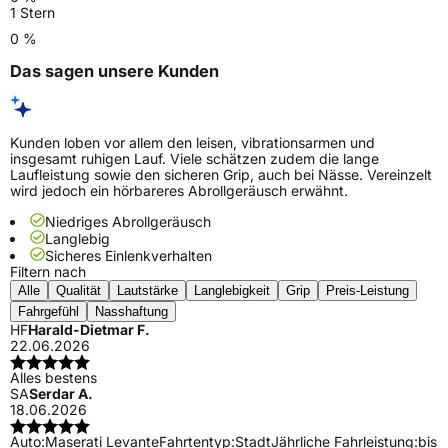
1 Stern
0 %
Das sagen unsere Kunden
Kunden loben vor allem den leisen, vibrationsarmen und
insgesamt ruhigen Lauf. Viele schätzen zudem die lange
Laufleistung sowie den sicheren Grip, auch bei Nässe. Vereinzelt
wird jedoch ein hörbareres Abrollgeräusch erwähnt.
Niedriges Abrollgeräusch
Langlebig
Sicheres Einlenkverhalten
Filtern nach
Alle
Qualität
Lautstärke
Langlebigkeit
Grip
Preis-Leistung
Fahrgefühl
Nasshaftung
HF
Harald-Dietmar F.
22.06.2026
Alles bestens
SA
Serdar A.
18.06.2026
Auto:
Maserati Levante
Fahrtentyp:
Stadt
Jährliche Fahrleistung:
bis