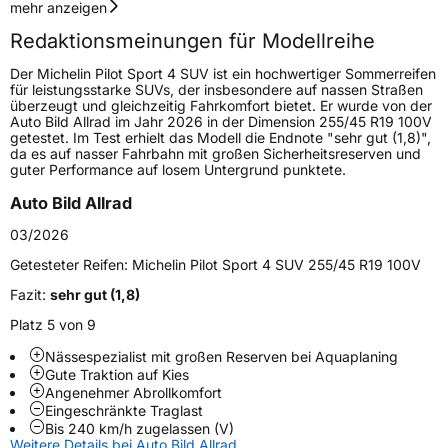
Geschwindigkeitsindex
V
mehr anzeigen
Redaktionsmeinungen für Modellreihe
Höchstgeschwindigkeit
240 km/h
Der Michelin Pilot Sport 4 SUV ist ein hochwertiger Sommerreifen
Lastindex
107
für leistungsstarke SUVs, der insbesondere auf nassen Straßen
überzeugt und gleichzeitig Fahrkomfort bietet. Er wurde von der
Auto Bild Allrad im Jahr 2026 in der Dimension 255/45 R19 100V
Höchstlast
975 kg
getestet. Im Test erhielt das Modell die Endnote "sehr gut (1,8)",
da es auf nasser Fahrbahn mit großen Sicherheitsreserven und
Gewicht (in kg)
13,4 kg
guter Performance auf losem Untergrund punktete.
Auto Bild Allrad
Generelle Merkmale
03/2026
Fahrzeugtyp
SUV
Getesteter Reifen:
Michelin Pilot Sport 4 SUV 255/45 R19 100V
Verwendung
Sommerreifen
Fazit:
sehr gut (1,8)
Modellname
Pilot Sport 4 SUV
Platz 5 von 9
Fahrzeugart
PKW & SUV
Nässespezialist mit großen Reserven bei Aquaplaning
Gute Traktion auf Kies
Weitere Eigenschaften
Angenehmer Abrollkomfort
Eingeschränkte Traglast
Bis 240 km/h zugelassen (V)
Schlauchtyp
TL
Weitere Details bei Auto Bild Allrad