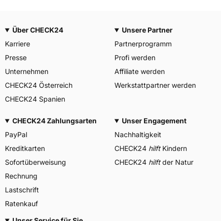
Über CHECK24
Unsere Partner
Karriere
Partnerprogramm
Presse
Profi werden
Unternehmen
Affiliate werden
CHECK24 Österreich
Werkstattpartner werden
CHECK24 Spanien
CHECK24 Zahlungsarten
Unser Engagement
PayPal
Nachhaltigkeit
Kreditkarten
CHECK24
hilft
Kindern
Sofortüberweisung
CHECK24
hilft
der Natur
Rechnung
Lastschrift
Ratenkauf
Unser Service für Sie