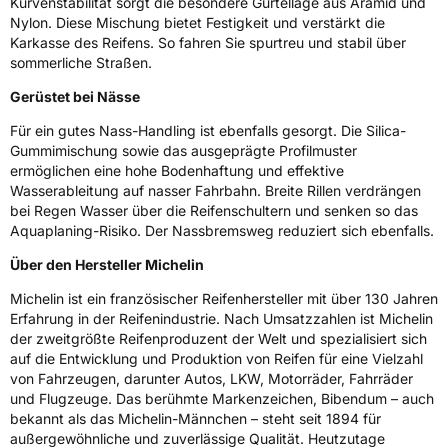
Eisgrip
Nein
Kurvenstabilität sorgt die besondere Gürtellage aus Aramid und
Nylon. Diese Mischung bietet Festigkeit und verstärkt die
EPREL ID
411971
Karkasse des Reifens. So fahren Sie spurtreu und stabil über
sommerliche Straßen.
Allgemeine Produktsicherheit (GPSR)
Gerüstet bei Nässe
Herstellerkontakt
MANUFACTURE FRANCAISE DES
PNEUMATIQUES MICHELIN, place des
Für ein gutes Nass-Handling ist ebenfalls gesorgt. Die Silica-
Carmes-Déchaux 23 63000 Clermont-
Gummimischung sowie das ausgeprägte Profilmuster
Ferrand Frankreich, contact@tc.michelin.eu
ermöglichen eine hohe Bodenhaftung und effektive
Wasserableitung auf nasser Fahrbahn. Breite Rillen verdrängen
bei Regen Wasser über die Reifenschultern und senken so das
Aquaplaning-Risiko. Der Nassbremsweg reduziert sich ebenfalls.
Über den Hersteller Michelin
Michelin ist ein französischer Reifenhersteller mit über 130 Jahren
Erfahrung in der Reifenindustrie. Nach Umsatzzahlen ist Michelin
der zweitgrößte Reifenproduzent der Welt und spezialisiert sich
auf die Entwicklung und Produktion von Reifen für eine Vielzahl
von Fahrzeugen, darunter Autos, LKW, Motorräder, Fahrräder
und Flugzeuge. Das berühmte Markenzeichen, Bibendum – auch
bekannt als das Michelin-Männchen – steht seit 1894 für
außergewöhnliche und zuverlässige Qualität. Heutzutage