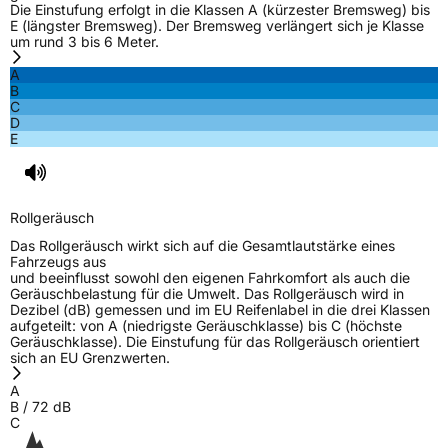
Die Einstufung erfolgt in die Klassen A (kürzester Bremsweg) bis
Nasshaftung
D
E (längster Bremsweg). Der Bremsweg verlängert sich je Klasse
um rund 3 bis 6 Meter.
Rollgeräusch (Klasse)
B
A
B
C
Rollgeräusch (dB)
72
D
E
Fahrzeugklasse
C1
3PMSF / Schneeflockensymbol / Alpine-Symbol
Ja
Rollgeräusch
EPREL ID
2148035
Das Rollgeräusch wirkt sich auf die Gesamtlautstärke eines
Fahrzeugs aus
Allgemeine Produktsicherheit (GPSR)
und beeinflusst sowohl den eigenen Fahrkomfort als auch die
Geräuschbelastung für die Umwelt. Das Rollgeräusch wird in
Dezibel (dB) gemessen und im EU Reifenlabel in die drei Klassen
Herstellerkontakt
Sailun Europe GmbH, VIA DI CASTELPULCI
aufgeteilt: von A (niedrigste Geräuschklasse) bis C (höchste
12/C 50018 SCANDICCI(FI) Italien,
Geräuschklasse). Die Einstufung für das Rollgeräusch orientiert
info@univergomma.it
sich an EU Grenzwerten.
A
B
/
72
dB
C