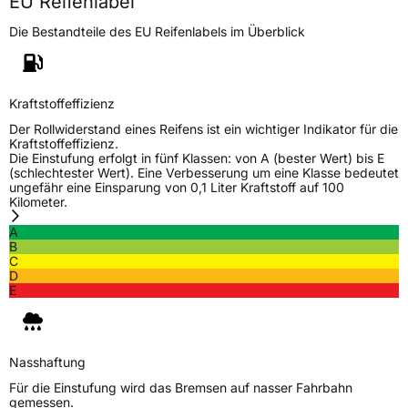
EU Reifenlabel
Generelle Merkmale
Die Bestandteile des EU Reifenlabels im Überblick
Fahrzeugtyp
SUV
Verwendung
Sommerreifen
Modellname
M8 Forcerun HT Pro
Kraftstoffeffizienz
Fahrzeugart
PKW & SUV
Der Rollwiderstand eines Reifens ist ein wichtiger Indikator für die
Kraftstoffeffizienz.
Die Einstufung erfolgt in fünf Klassen: von A (bester Wert) bis E
(schlechtester Wert). Eine Verbesserung um eine Klasse bedeutet
Weitere Eigenschaften
ungefähr eine Einsparung von 0,1 Liter Kraftstoff auf 100
Kilometer.
Schlauchtyp
TL
A
B
Zustand
Neureifen
C
D
E
M+S
Ja
EU Label
Nasshaftung
Effizienz
E
Für die Einstufung wird das Bremsen auf nasser Fahrbahn
gemessen.