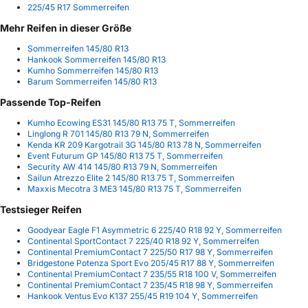
225/45 R17 Sommerreifen
Mehr Reifen in dieser Größe
Sommerreifen 145/80 R13
Hankook Sommerreifen 145/80 R13
Kumho Sommerreifen 145/80 R13
Barum Sommerreifen 145/80 R13
Passende Top-Reifen
Kumho Ecowing ES31 145/80 R13 75 T, Sommerreifen
Linglong R 701 145/80 R13 79 N, Sommerreifen
Kenda KR 209 Kargotrail 3G 145/80 R13 78 N, Sommerreifen
Event Futurum GP 145/80 R13 75 T, Sommerreifen
Security AW 414 145/80 R13 79 N, Sommerreifen
Sailun Atrezzo Elite 2 145/80 R13 75 T, Sommerreifen
Maxxis Mecotra 3 ME3 145/80 R13 75 T, Sommerreifen
Testsieger Reifen
Goodyear Eagle F1 Asymmetric 6 225/40 R18 92 Y, Sommerreifen
Continental SportContact 7 225/40 R18 92 Y, Sommerreifen
Continental PremiumContact 7 225/50 R17 98 Y, Sommerreifen
Bridgestone Potenza Sport Evo 205/45 R17 88 Y, Sommerreifen
Continental PremiumContact 7 235/55 R18 100 V, Sommerreifen
Continental PremiumContact 7 235/45 R18 98 Y, Sommerreifen
Hankook Ventus Evo K137 255/45 R19 104 Y, Sommerreifen