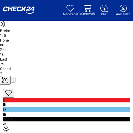
Warenkorb
Merkzettel
Chat
Anmelden
Breite
145
Höhe
80
Zoll
13
Last
75
Speed
T
E
D
72db