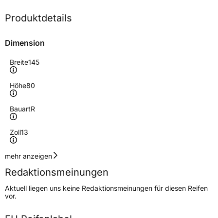
Produktdetails
Dimension
Breite
145
Höhe
80
Bauart
R
Zoll
13
Geschwindigkeitsindex
T
mehr anzeigen
Redaktionsmeinungen
Lastindex
75
Aktuell liegen uns keine Redaktionsmeinungen für diesen Reifen
vor.
Höchstlast
387 kg