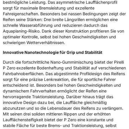
bestmögliche Leistung. Das asymmetrische Laufflächenprofil
EPREL ID
595681
sorgt für maximale Bremsleistung und exzellente
Fahreigenschaften. Besonders bei nassen Bedingungen zeigt der
Allgemeine Produktsicherheit (GPSR)
Reifen seine Stärken: Drei breite Längsrillen ermöglichen eine
schnelle Wasserabführung und reduzieren dadurch das
Herstellerkontakt
PIRELLI TYRE SPA, Viale Piero e Alberto
Aquaplaning-Risiko. Dank dieser Konstruktion profitieren Sie von
Pirelli 25 20126 Milano Italien,
optimaler Kontrolle, selbst bei hohen Geschwindigkeiten und
www.pirelli.com,
consumer.support@pirelli.com
schwierigen Wetterverhältnissen.
Innovative Nanotechnologie für Grip und Stabilität
Durch die fortschrittliche Nano-Gummimischung bietet der Pirelli
P Zero exzellente Bodenhaftung und Stabilität auf verschiedenen
Fahrbahnoberflächen. Das abgestimmte Profildesign des Reifens
sorgt für eine präzise Lenkreaktion, die für sportliche Fahrer
entscheidend ist. Besonders bei hohen Geschwindigkeiten und
dynamischem Fahrverhalten ermöglicht der Reifen eine
hervorragende Traktionsleistung. Darüber hinaus trägt das
innovative Design dazu bei, die Lauffläche gleichmäßig
abzunutzen und so die Lebensdauer des Reifens zu verlängern.
Mit seinen drei soliden mittleren Rippen und der erhöhten
Laufflächensteifigkeit bietet der P Zero eine konstante und
stabile Fläche für beste Brems- und Traktionsleistung, selbst