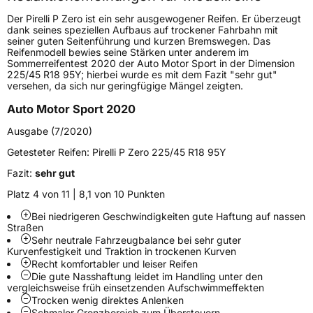
Höchstgeschwindigkeit
300 km/h
Der Pirelli P Zero ist ein sehr ausgewogener Reifen. Er überzeugt
Lastindex
111
dank seines speziellen Aufbaus auf trockener Fahrbahn mit
seiner guten Seitenführung und kurzen Bremswegen. Das
Reifenmodell bewies seine Stärken unter anderem im
Höchstlast
1090 kg
Sommerreifentest 2020 der Auto Motor Sport in der Dimension
225/45 R18 95Y; hierbei wurde es mit dem Fazit "sehr gut"
Gewicht (in kg)
16,38 kg
versehen, da sich nur geringfügige Mängel zeigten.
Auto Motor Sport 2020
Generelle Merkmale
Ausgabe (7/2020)
Fahrzeugtyp
SUV
Getesteter Reifen:
Pirelli P Zero 225/45 R18 95Y
Verwendung
Sommerreifen
Fazit:
sehr gut
Modellname
P Zero
Platz 4 von 11 | 8,1 von 10 Punkten
Fahrzeugart
PKW & SUV
Bei niedrigeren Geschwindigkeiten gute Haftung auf nassen
Straßen
Sehr neutrale Fahrzeugbalance bei sehr guter
Weitere Eigenschaften
Kurvenfestigkeit und Traktion in trockenen Kurven
Recht komfortabler und leiser Reifen
Schlauchtyp
TL
Die gute Nasshaftung leidet im Handling unter den
vergleichsweise früh einsetzenden Aufschwimmeffekten
Trocken wenig direktes Anlenken
Zustand
Neureifen
Schmaler Grenzbereich zum Übersteuern