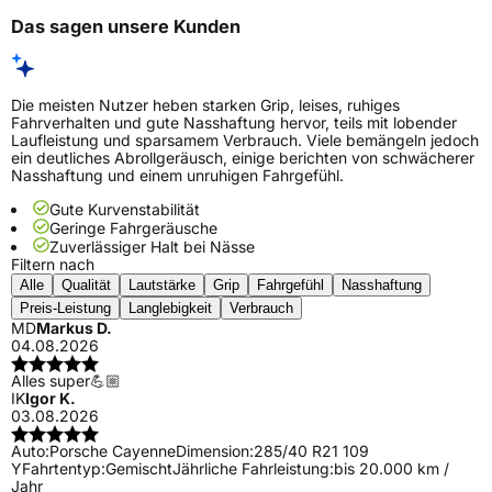
Das sagen unsere Kunden
Die meisten Nutzer heben starken Grip, leises, ruhiges
Fahrverhalten und gute Nasshaftung hervor, teils mit lobender
Laufleistung und sparsamem Verbrauch. Viele bemängeln jedoch
ein deutliches Abrollgeräusch, einige berichten von schwächerer
Nasshaftung und einem unruhigen Fahrgefühl.
Gute Kurvenstabilität
Geringe Fahrgeräusche
Zuverlässiger Halt bei Nässe
Filtern nach
Alle
Qualität
Lautstärke
Grip
Fahrgefühl
Nasshaftung
Preis-Leistung
Langlebigkeit
Verbrauch
MD
Markus D.
04.08.2026
Alles super💪🏼
IK
Igor K.
03.08.2026
Auto:
Porsche Cayenne
Dimension:
285/40 R21 109
Y
Fahrtentyp:
Gemischt
Jährliche Fahrleistung:
bis 20.000 km /
Jahr