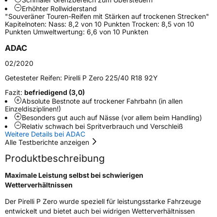
Erhöhter Rollwiderstand
"Souveräner Touren-Reifen mit Stärken auf trockenen Strecken"
Verstärkt
XL
Kapitelnoten: Nass: 8,2 von 10 Punkten Trocken: 8,5 von 10
Punkten Umweltwertung: 6,6 von 10 Punkten
Empfohlen für Jaguar
J
ADAC
EU Label
02/2020
Getesteter Reifen:
Pirelli P Zero 225/40 R18 92Y
Effizienz
C
Fazit:
befriedigend (3,0)
Absolute Bestnote auf trockener Fahrbahn (in allen
Nasshaftung
A
Einzeldisziplinen!)
Besonders gut auch auf Nässe (vor allem beim Handling)
Rollgeräusch (Klasse)
A
Relativ schwach bei Spritverbrauch und Verschleiß
Weitere Details bei ADAC
Alle Testberichte anzeigen
Rollgeräusch (dB)
71
Produktbeschreibung
Fahrzeugklasse
C1
Maximale Leistung selbst bei schwierigen
Wetterverhältnissen
3PMSF / Schneeflockensymbol / Alpine-Symbol
Nein
Der Pirelli P Zero wurde speziell für leistungsstarke Fahrzeuge
Eisgrip
Nein
entwickelt und bietet auch bei widrigen Wetterverhältnissen