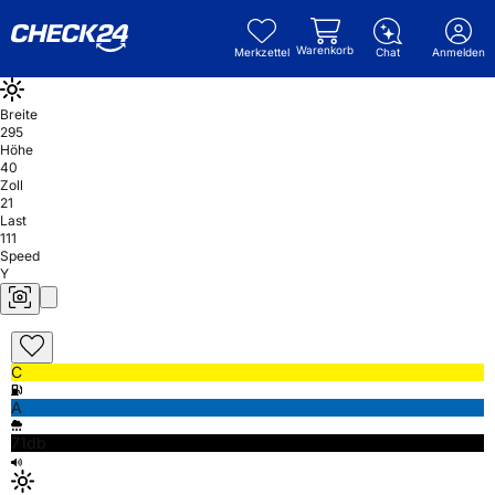
Warenkorb
Merkzettel
Chat
Anmelden
Breite
295
Höhe
40
Zoll
21
Last
111
Speed
Y
C
A
71db