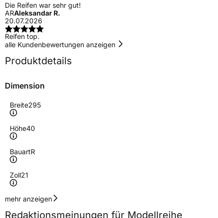
Die Reifen war sehr gut!
AR
Aleksandar R.
20.07.2026
Reifen top.
alle Kundenbewertungen anzeigen
Produktdetails
Dimension
Breite
295
Höhe
40
Bauart
R
Zoll
21
Geschwindigkeitsindex
Y
mehr anzeigen
Redaktionsmeinungen für Modellreihe