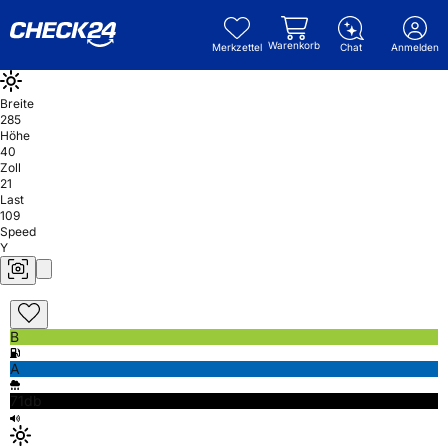
Warenkorb
Merkzettel
Chat
Anmelden
Breite
285
Höhe
40
Zoll
21
Last
109
Speed
Y
B
A
71db