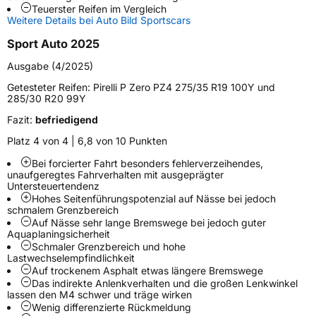
Teuerster Reifen im Vergleich
Schlauchtyp
TL
Weitere Details bei Auto Bild Sportscars
Sport Auto 2025
Zustand
Neureifen
Ausgabe (4/2025)
Verstärkt
XL
Getesteter Reifen:
Pirelli P Zero PZ4 275/35 R19 100Y und
285/30 R20 99Y
Felgenschutz
FP
Fazit:
befriedigend
Platz 4 von 4 | 6,8 von 10 Punkten
Empfohlen für Audi
AO
Bei forcierter Fahrt besonders fehlerverzeihendes,
unaufgeregtes Fahrverhalten mit ausgeprägter
EU Label
Untersteuertendenz
Hohes Seitenführungspotenzial auf Nässe bei jedoch
Effizienz
B
schmalem Grenzbereich
Auf Nässe sehr lange Bremswege bei jedoch guter
Aquaplaningsicherheit
Nasshaftung
A
Schmaler Grenzbereich und hohe
Lastwechselempfindlichkeit
Auf trockenem Asphalt etwas längere Bremswege
Rollgeräusch (Klasse)
A
Das indirekte Anlenkverhalten und die großen Lenkwinkel
lassen den M4 schwer und träge wirken
Wenig differenzierte Rückmeldung
Rollgeräusch (dB)
71