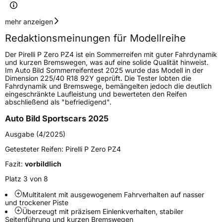
Geschwindigkeitsindex
Y
mehr anzeigen
Redaktionsmeinungen für Modellreihe
Höchstgeschwindigkeit
300 km/h
Der Pirelli P Zero PZ4 ist ein Sommerreifen mit guter Fahrdynamik
Lastindex
109
und kurzen Bremswegen, was auf eine solide Qualität hinweist.
Im Auto Bild Sommerreifentest 2025 wurde das Modell in der
Dimension 225/40 R18 92Y geprüft. Die Tester lobten die
Höchstlast
1030 kg
Fahrdynamik und Bremswege, bemängelten jedoch die deutlich
eingeschränkte Laufleistung und bewerteten den Reifen
Gewicht (in kg)
15,69 kg
abschließend als "befriedigend".
Auto Bild Sportscars 2025
Generelle Merkmale
Ausgabe (4/2025)
Fahrzeugtyp
SUV
Getesteter Reifen:
Pirelli P Zero PZ4
Verwendung
Sommerreifen
Fazit:
vorbildlich
Modellname
P Zero PZ4
Platz 3 von 8
Fahrzeugart
PKW & SUV
Multitalent mit ausgewogenem Fahrverhalten auf nasser
und trockener Piste
Überzeugt mit präzisem Einlenkverhalten, stabiler
Weitere Eigenschaften
Seitenführung und kurzen Bremswegen