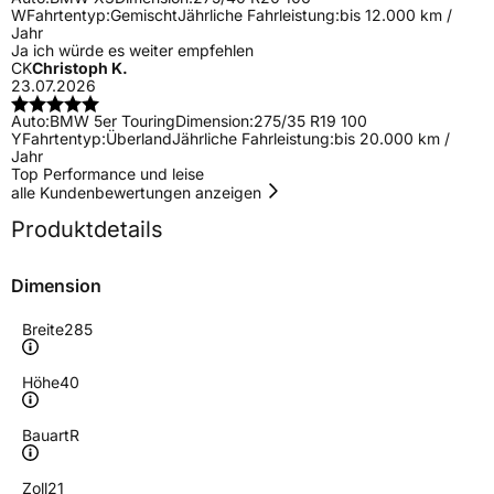
W
Fahrtentyp:
Gemischt
Jährliche Fahrleistung:
bis 12.000 km /
Jahr
Ja ich würde es weiter empfehlen
CK
Christoph K.
23.07.2026
Auto:
BMW 5er Touring
Dimension:
275/35 R19 100
Y
Fahrtentyp:
Überland
Jährliche Fahrleistung:
bis 20.000 km /
Jahr
Top Performance und leise
alle Kundenbewertungen anzeigen
Produktdetails
Dimension
Breite
285
Höhe
40
Bauart
R
Zoll
21