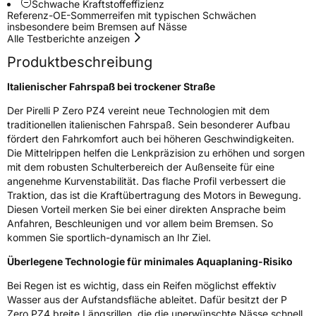
Schwache Kraftstoffeffizienz
Fahrzeugklasse
C1
Referenz-OE-Sommerreifen mit typischen Schwächen
insbesondere beim Bremsen auf Nässe
Alle Testberichte anzeigen
3PMSF / Schneeflockensymbol / Alpine-Symbol
Nein
Produktbeschreibung
Eisgrip
Nein
Italienischer Fahrspaß bei trockener Straße
EPREL ID
595999
Der Pirelli P Zero PZ4 vereint neue Technologien mit dem
traditionellen italienischen Fahrspaß. Sein besonderer Aufbau
Allgemeine Produktsicherheit (GPSR)
fördert den Fahrkomfort auch bei höheren Geschwindigkeiten.
Die Mittelrippen helfen die Lenkpräzision zu erhöhen und sorgen
Herstellerkontakt
PIRELLI TYRE SPA, Viale Piero e Alberto
mit dem robusten Schulterbereich der Außenseite für eine
Pirelli 25 20126 Milano Italien,
angenehme Kurvenstabilität. Das flache Profil verbessert die
www.pirelli.com,
consumer.support@pirelli.com
Traktion, das ist die Kraftübertragung des Motors in Bewegung.
Diesen Vorteil merken Sie bei einer direkten Ansprache beim
Anfahren, Beschleunigen und vor allem beim Bremsen. So
kommen Sie sportlich-dynamisch an Ihr Ziel.
Überlegene Technologie für minimales Aquaplaning-Risiko
Bei Regen ist es wichtig, dass ein Reifen möglichst effektiv
Wasser aus der Aufstandsfläche ableitet. Dafür besitzt der P
Zero PZ4 breite Längsrillen, die die unerwünschte Nässe schnell