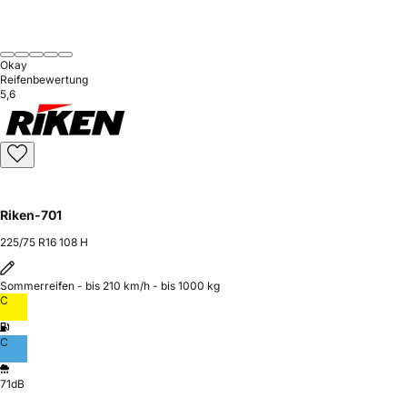
Okay
Reifenbewertung
5,6
Riken-701
225/75 R16 108 H
Sommerreifen - bis 210 km/h - bis 1000 kg
C
C
71dB