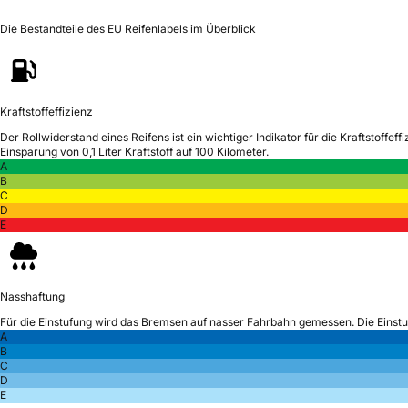
Die Bestandteile des EU Reifenlabels im Überblick
Kraftstoffeffizienz
Der Rollwiderstand eines Reifens ist ein wichtiger Indikator für die Kraftstoffeffi
Einsparung von 0,1 Liter Kraftstoff auf 100 Kilometer.
A
B
C
D
E
Nasshaftung
Für die Einstufung wird das Bremsen auf nasser Fahrbahn gemessen.
Die Einst
A
B
C
D
E