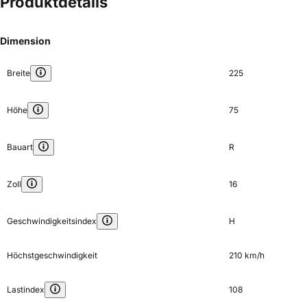
Produktdetails
Dimension
Breite
225
Höhe
75
Bauart
R
Zoll
16
Geschwindigkeitsindex
H
Höchstgeschwindigkeit
210 km/h
Lastindex
108