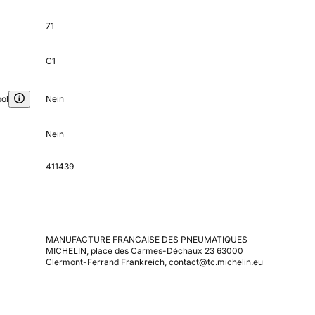
71
C1
ol
Nein
Nein
411439
MANUFACTURE FRANCAISE DES PNEUMATIQUES
MICHELIN, place des Carmes-Déchaux 23 63000
Clermont-Ferrand Frankreich, contact@tc.michelin.eu