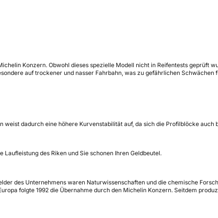
helin Konzern. Obwohl dieses spezielle Modell nicht in Reifentests geprüft wur
sbesondere auf trockener und nasser Fahrbahn, was zu gefährlichen Schwächen 
en weist dadurch eine höhere Kurvenstabilität auf, da sich die Profilblöcke a
 die Laufleistung des Riken und Sie schonen Ihren Geldbeutel.
elder des Unternehmens waren Naturwissenschaften und die chemische Forschung
 Europa folgte 1992 die Übernahme durch den Michelin Konzern. Seitdem produz