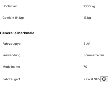
Höchstlast
1000 kg
Gewicht (in kg)
13 kg
Generelle Merkmale
Fahrzeugtyp
SUV
Verwendung
Sommerreifen
Modellname
701
Fahrzeugart
PKW & SUV