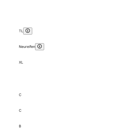
TL
Neureifen
XL
C
C
B