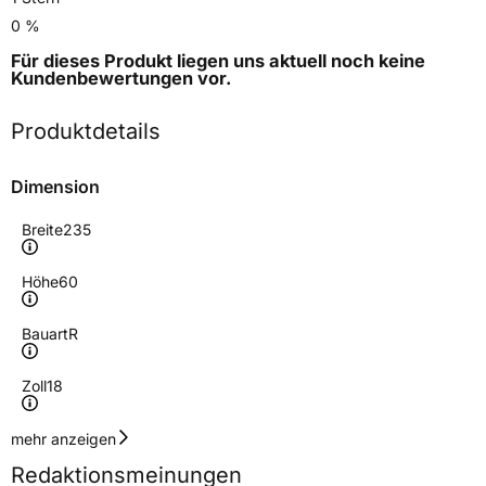
0 %
Für dieses Produkt liegen uns aktuell noch keine
Kundenbewertungen
vor.
Produktdetails
Dimension
Breite
235
Höhe
60
Bauart
R
Zoll
18
Geschwindigkeitsindex
V
mehr anzeigen
Redaktionsmeinungen