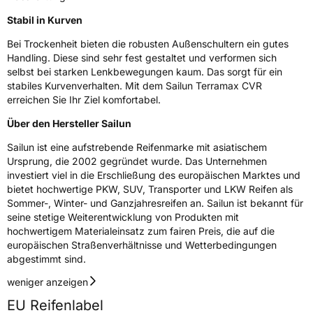
Stabil in Kurven
EU Label
Bei Trockenheit bieten die robusten Außenschultern ein gutes
Effizienz
C
Handling. Diese sind sehr fest gestaltet und verformen sich
selbst bei starken Lenkbewegungen kaum. Das sorgt für ein
stabiles Kurvenverhalten. Mit dem Sailun Terramax CVR
Nasshaftung
D
erreichen Sie Ihr Ziel komfortabel.
Über den Hersteller Sailun
Rollgeräusch (Klasse)
B
Sailun ist eine aufstrebende Reifenmarke mit asiatischem
Rollgeräusch (dB)
71
Ursprung, die 2002 gegründet wurde. Das Unternehmen
investiert viel in die Erschließung des europäischen Marktes und
Fahrzeugklasse
C1
bietet hochwertige PKW, SUV, Transporter und LKW Reifen als
Sommer-, Winter- und Ganzjahresreifen an. Sailun ist bekannt für
3PMSF / Schneeflockensymbol / Alpine-Symbol
Nein
seine stetige Weiterentwicklung von Produkten mit
hochwertigem Materialeinsatz zum fairen Preis, die auf die
europäischen Straßenverhältnisse und Wetterbedingungen
Eisgrip
Nein
abgestimmt sind.
EPREL ID
441430
weniger anzeigen
Allgemeine Produktsicherheit (GPSR)
EU Reifenlabel