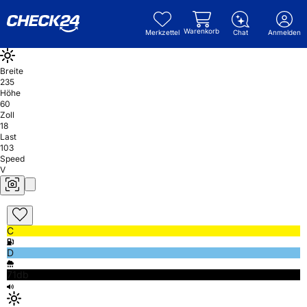
Warenkorb
Merkzettel
Chat
Anmelden
Breite
235
Höhe
60
Zoll
18
Last
103
Speed
V
C
D
71db