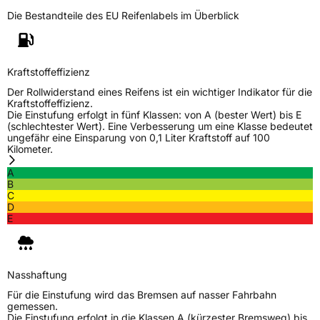
Herstellerkontakt
Sailun Europe GmbH, Grosser Hasenpfad 30
Die Bestandteile des EU Reifenlabels im Überblick
60598 Frankfurt Deutschland, www.sailun-
tyres.eu
Kraftstoffeffizienz
Der Rollwiderstand eines Reifens ist ein wichtiger Indikator für die
Kraftstoffeffizienz.
Die Einstufung erfolgt in fünf Klassen: von A (bester Wert) bis E
(schlechtester Wert). Eine Verbesserung um eine Klasse bedeutet
ungefähr eine Einsparung von 0,1 Liter Kraftstoff auf 100
Kilometer.
A
B
C
D
E
Nasshaftung
Für die Einstufung wird das Bremsen auf nasser Fahrbahn
gemessen.
Die Einstufung erfolgt in die Klassen A (kürzester Bremsweg) bis