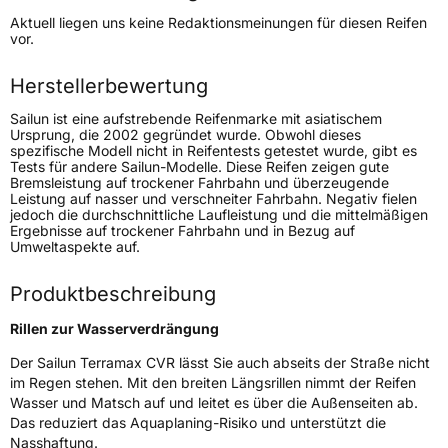
Höchstgeschwindigkeit
240 km/h
Aktuell liegen uns keine Redaktionsmeinungen für diesen Reifen
Lastindex
103
vor.
Höchstlast
875 kg
Herstellerbewertung
Gewicht (in kg)
14 kg
Sailun ist eine aufstrebende Reifenmarke mit asiatischem
Ursprung, die 2002 gegründet wurde. Obwohl dieses
spezifische Modell nicht in Reifentests getestet wurde, gibt es
Generelle Merkmale
Tests für andere Sailun-Modelle. Diese Reifen zeigen gute
Bremsleistung auf trockener Fahrbahn und überzeugende
Fahrzeugtyp
SUV
Leistung auf nasser und verschneiter Fahrbahn. Negativ fielen
jedoch die durchschnittliche Laufleistung und die mittelmäßigen
Verwendung
Sommerreifen
Ergebnisse auf trockener Fahrbahn und in Bezug auf
Umweltaspekte auf.
Modellname
Terramax CVR
Fahrzeugart
PKW & SUV
Produktbeschreibung
Rillen zur Wasserverdrängung
Weitere Eigenschaften
Der Sailun Terramax CVR lässt Sie auch abseits der Straße nicht
Schlauchtyp
TL
im Regen stehen. Mit den breiten Längsrillen nimmt der Reifen
Wasser und Matsch auf und leitet es über die Außenseiten ab.
Das reduziert das Aquaplaning-Risiko und unterstützt die
Zustand
Neureifen
Nasshaftung.