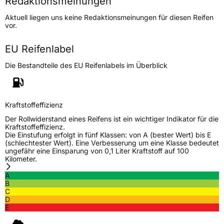
Redaktionsmeinungen
Höchstgeschwindigkeit
190 km/h
Aktuell liegen uns keine Redaktionsmeinungen für diesen Reifen
Lastindex
110
vor.
Höchstlast
1060 kg
EU Reifenlabel
Die Bestandteile des EU Reifenlabels im Überblick
Generelle Merkmale
Fahrzeugtyp
SUV
Verwendung
Sommerreifen
Kraftstoffeffizienz
Modellname
AT 786
Der Rollwiderstand eines Reifens ist ein wichtiger Indikator für die
Kraftstoffeffizienz.
Fahrzeugart
PKW & SUV
Die Einstufung erfolgt in fünf Klassen: von A (bester Wert) bis E
(schlechtester Wert). Eine Verbesserung um eine Klasse bedeutet
ungefähr eine Einsparung von 0,1 Liter Kraftstoff auf 100
Kilometer.
Weitere Eigenschaften
A
Schlauchtyp
TL
B
C
D
Zustand
Neureifen
E