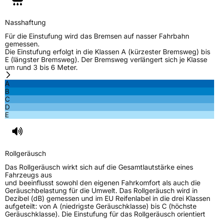
EU Label
Nasshaftung
Effizienz
D
Für die Einstufung wird das Bremsen auf nasser Fahrbahn
gemessen.
Die Einstufung erfolgt in die Klassen A (kürzester Bremsweg) bis
Nasshaftung
C
E (längster Bremsweg). Der Bremsweg verlängert sich je Klasse
um rund 3 bis 6 Meter.
Rollgeräusch (Klasse)
B
A
B
C
Rollgeräusch (dB)
72
D
E
Fahrzeugklasse
C1
3PMSF / Schneeflockensymbol / Alpine-Symbol
Nein
Rollgeräusch
EPREL ID
518557
Das Rollgeräusch wirkt sich auf die Gesamtlautstärke eines
Fahrzeugs aus
Allgemeine Produktsicherheit (GPSR)
und beeinflusst sowohl den eigenen Fahrkomfort als auch die
Geräuschbelastung für die Umwelt. Das Rollgeräusch wird in
Dezibel (dB) gemessen und im EU Reifenlabel in die drei Klassen
Herstellerkontakt
Shandong Changfeng Tire Co. LTD, YongAn
aufgeteilt: von A (niedrigste Geräuschklasse) bis C (höchste
Street Guangrao County Dongying City
Geräuschklasse). Die Einstufung für das Rollgeräusch orientiert
Shandong Province China,