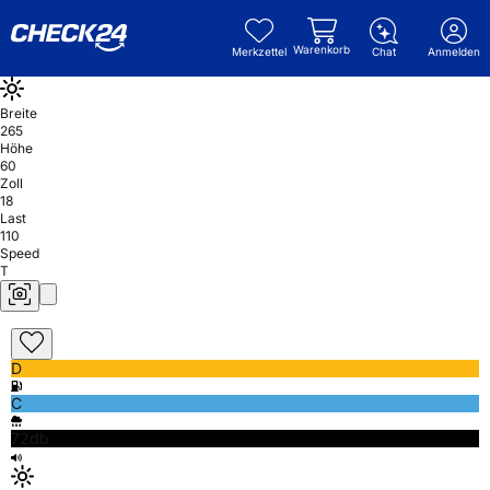
Warenkorb
Merkzettel
Chat
Anmelden
Breite
265
Höhe
60
Zoll
18
Last
110
Speed
T
D
C
72db