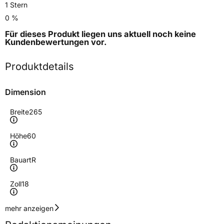
1 Stern
0 %
Für dieses Produkt liegen uns aktuell noch keine
Kundenbewertungen
vor.
Produktdetails
Dimension
Breite
265
Höhe
60
Bauart
R
Zoll
18
Geschwindigkeitsindex
T
mehr anzeigen