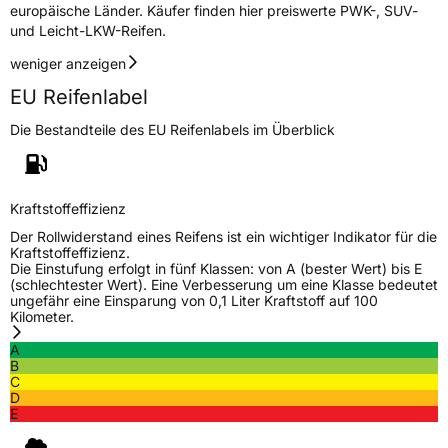
europäische Länder. Käufer finden hier preiswerte PWK-, SUV-
und Leicht-LKW-Reifen.
EU Label
weniger anzeigen
Effizienz
D
EU Reifenlabel
Nasshaftung
C
Die Bestandteile des EU Reifenlabels im Überblick
Rollgeräusch (Klasse)
B
Kraftstoffeffizienz
Rollgeräusch (dB)
69
Der Rollwiderstand eines Reifens ist ein wichtiger Indikator für die
Fahrzeugklasse
C1
Kraftstoffeffizienz.
Die Einstufung erfolgt in fünf Klassen: von A (bester Wert) bis E
(schlechtester Wert). Eine Verbesserung um eine Klasse bedeutet
3PMSF / Schneeflockensymbol / Alpine-Symbol
Nein
ungefähr eine Einsparung von 0,1 Liter Kraftstoff auf 100
Kilometer.
Eisgrip
Nein
A
B
EPREL ID
417690
C
D
E
Allgemeine Produktsicherheit (GPSR)