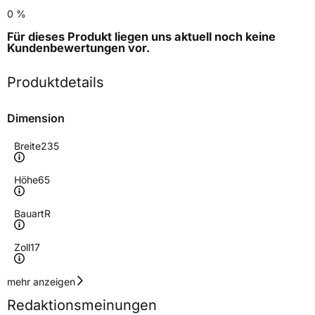
0 %
Für dieses Produkt liegen uns aktuell noch keine
Kundenbewertungen
vor.
Produktdetails
Dimension
Breite
235
Höhe
65
Bauart
R
Zoll
17
Geschwindigkeitsindex
V
mehr anzeigen
Redaktionsmeinungen
Höchstgeschwindigkeit
240 km/h