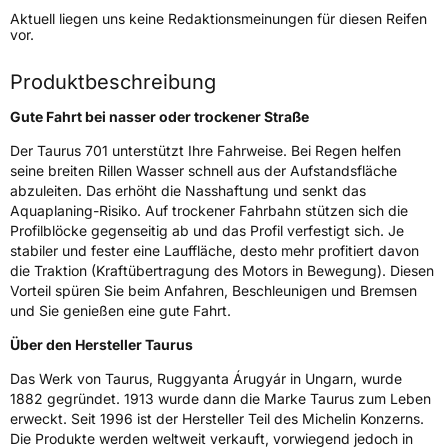
Aktuell liegen uns keine Redaktionsmeinungen für diesen Reifen
Lastindex
104
vor.
Höchstlast
900 kg
Produktbeschreibung
Gewicht (in kg)
13,8 kg
Gute Fahrt bei nasser oder trockener Straße
Generelle Merkmale
Der Taurus 701 unterstützt Ihre Fahrweise. Bei Regen helfen
seine breiten Rillen Wasser schnell aus der Aufstandsfläche
Fahrzeugtyp
SUV
abzuleiten. Das erhöht die Nasshaftung und senkt das
Aquaplaning-Risiko. Auf trockener Fahrbahn stützen sich die
Verwendung
Sommerreifen
Profilblöcke gegenseitig ab und das Profil verfestigt sich. Je
Modellname
701
stabiler und fester eine Lauffläche, desto mehr profitiert davon
die Traktion (Kraftübertragung des Motors in Bewegung). Diesen
Fahrzeugart
PKW & SUV
Vorteil spüren Sie beim Anfahren, Beschleunigen und Bremsen
und Sie genießen eine gute Fahrt.
Weitere Eigenschaften
Über den Hersteller Taurus
Schlauchtyp
TL
Das Werk von Taurus, Ruggyanta Árugyár in Ungarn, wurde
1882 gegründet. 1913 wurde dann die Marke Taurus zum Leben
erweckt. Seit 1996 ist der Hersteller Teil des Michelin Konzerns.
Zustand
Neureifen
Die Produkte werden weltweit verkauft, vorwiegend jedoch in