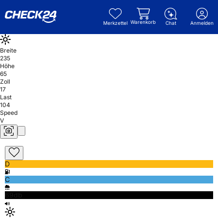
Warenkorb
Merkzettel
Chat
Anmelden
Breite
235
Höhe
65
Zoll
17
Last
104
Speed
V
D
C
69db