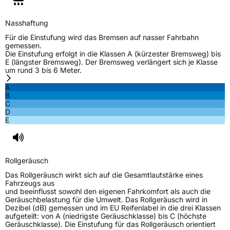
Herstellerkontakt
MANUFACTURE FRANCAISE DES
PNEUMATIQUES MICHELIN, place des
Carmes-Déchaux 23 63000 Clermont-
Nasshaftung
Ferrand Frankreich, contact@tc.michelin.eu
Für die Einstufung wird das Bremsen auf nasser Fahrbahn
gemessen.
Die Einstufung erfolgt in die Klassen A (kürzester Bremsweg) bis
E (längster Bremsweg). Der Bremsweg verlängert sich je Klasse
um rund 3 bis 6 Meter.
A
B
C
D
E
Rollgeräusch
Das Rollgeräusch wirkt sich auf die Gesamtlautstärke eines
Fahrzeugs aus
und beeinflusst sowohl den eigenen Fahrkomfort als auch die
Geräuschbelastung für die Umwelt. Das Rollgeräusch wird in
Dezibel (dB) gemessen und im EU Reifenlabel in die drei Klassen
aufgeteilt: von A (niedrigste Geräuschklasse) bis C (höchste
Geräuschklasse). Die Einstufung für das Rollgeräusch orientiert