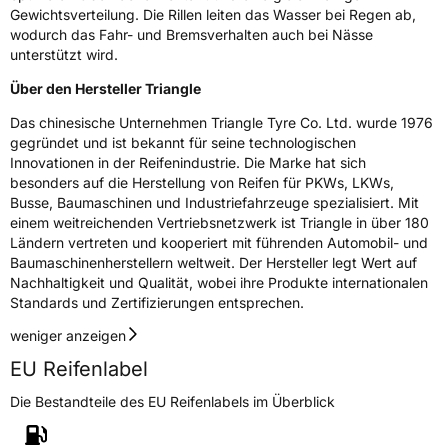
Gewichtsverteilung. Die Rillen leiten das Wasser bei Regen ab,
Verwendung
Sommerreifen
wodurch das Fahr- und Bremsverhalten auch bei Nässe
Modellname
Advantex SUV TR259
unterstützt wird.
Fahrzeugart
PKW & SUV
Über den Hersteller Triangle
Das chinesische Unternehmen Triangle Tyre Co. Ltd. wurde 1976
Weitere Eigenschaften
gegründet und ist bekannt für seine technologischen
Innovationen in der Reifenindustrie. Die Marke hat sich
Schlauchtyp
TL
besonders auf die Herstellung von Reifen für PKWs, LKWs,
Busse, Baumaschinen und Industriefahrzeuge spezialisiert. Mit
einem weitreichenden Vertriebsnetzwerk ist Triangle in über 180
Zustand
Neureifen
Ländern vertreten und kooperiert mit führenden Automobil- und
Baumaschinenherstellern weltweit. Der Hersteller legt Wert auf
Verstärkt
XL
Nachhaltigkeit und Qualität, wobei ihre Produkte internationalen
Standards und Zertifizierungen entsprechen.
Felgenschutz
FR
weniger anzeigen
EU Reifenlabel
EU Label
Die Bestandteile des EU Reifenlabels im Überblick
Effizienz
D