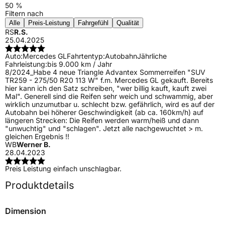
50 %
Filtern nach
Alle
Preis-Leistung
Fahrgefühl
Qualität
RS
R.S.
25.04.2025
Auto:
Mercedes GL
Fahrtentyp:
Autobahn
Jährliche
Fahrleistung:
bis 9.000 km / Jahr
8/2024_Habe 4 neue Triangle Advantex Sommerreifen "SUV
TR259 - 275/50 R20 113 W" f.m. Mercedes GL gekauft. Bereits
hier kann ich den Satz schreiben, "wer billig kauft, kauft zwei
Mal". Generell sind die Reifen sehr weich und schwammig, aber
wirklich unzumutbar u. schlecht bzw. gefährlich, wird es auf der
Autobahn bei höherer Geschwindigkeit (ab ca. 160km/h) auf
längeren Strecken: Die Reifen werden warm/heiß und dann
"unwuchtig" und "schlagen". Jetzt alle nachgewuchtet > m.
gleichen Ergebnis !!
WB
Werner B.
28.04.2023
Preis Leistung einfach unschlagbar.
Produktdetails
Dimension