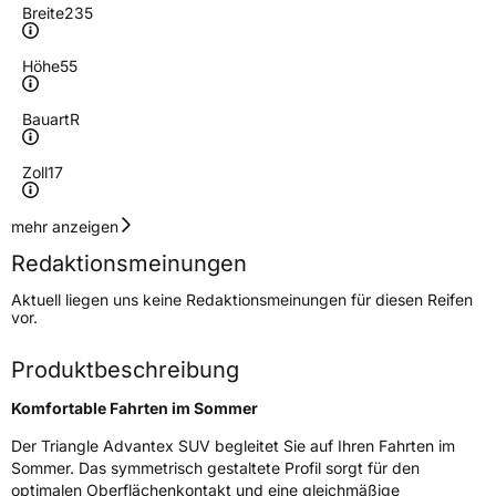
Breite
235
Höhe
55
Bauart
R
Zoll
17
Geschwindigkeitsindex
V
mehr anzeigen
Redaktionsmeinungen
Höchstgeschwindigkeit
240 km/h
Aktuell liegen uns keine Redaktionsmeinungen für diesen Reifen
Lastindex
103
vor.
Höchstlast
875 kg
Produktbeschreibung
Gewicht (in kg)
12,8 kg
Komfortable Fahrten im Sommer
Generelle Merkmale
Der Triangle Advantex SUV begleitet Sie auf Ihren Fahrten im
Sommer. Das symmetrisch gestaltete Profil sorgt für den
Fahrzeugtyp
SUV
optimalen Oberflächenkontakt und eine gleichmäßige