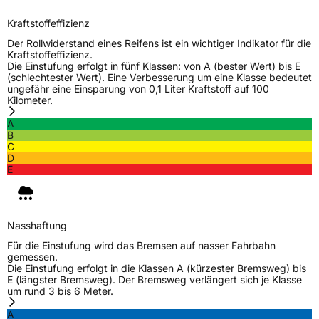
Nasshaftung
C
Kraftstoffeffizienz
Der Rollwiderstand eines Reifens ist ein wichtiger Indikator für die
Rollgeräusch (Klasse)
B
Kraftstoffeffizienz.
Die Einstufung erfolgt in fünf Klassen: von A (bester Wert) bis E
(schlechtester Wert). Eine Verbesserung um eine Klasse bedeutet
Rollgeräusch (dB)
72
ungefähr eine Einsparung von 0,1 Liter Kraftstoff auf 100
Kilometer.
Fahrzeugklasse
C1
A
B
3PMSF / Schneeflockensymbol / Alpine-Symbol
Nein
C
D
E
Eisgrip
Nein
EPREL ID
428773
Allgemeine Produktsicherheit (GPSR)
Nasshaftung
Für die Einstufung wird das Bremsen auf nasser Fahrbahn
Herstellerkontakt
Triangle Tyre Co. LTD, Via Mauro Macchi 27
gemessen.
20124 Milan Italien,
Die Einstufung erfolgt in die Klassen A (kürzester Bremsweg) bis
mirco.spiniella@triangle.com.cn
E (längster Bremsweg). Der Bremsweg verlängert sich je Klasse
um rund 3 bis 6 Meter.
A