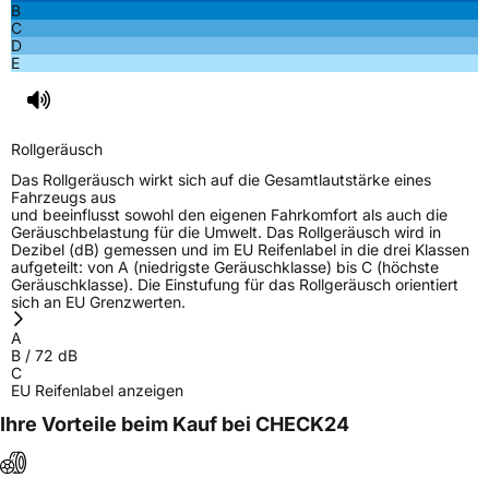
B
C
D
E
Rollgeräusch
Das Rollgeräusch wirkt sich auf die Gesamtlautstärke eines
Fahrzeugs aus
und beeinflusst sowohl den eigenen Fahrkomfort als auch die
Geräuschbelastung für die Umwelt. Das Rollgeräusch wird in
Dezibel (dB) gemessen und im EU Reifenlabel in die drei Klassen
aufgeteilt: von A (niedrigste Geräuschklasse) bis C (höchste
Geräuschklasse). Die Einstufung für das Rollgeräusch orientiert
sich an EU Grenzwerten.
A
B
/
72
dB
C
EU Reifenlabel anzeigen
Ihre Vorteile beim Kauf bei CHECK24