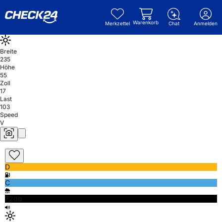
Warenkorb
Merkzettel
Chat
Anmelden
Breite
235
Höhe
55
Zoll
17
Last
103
Speed
V
D
C
72db