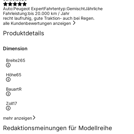
Auto:
Peugeot Expert
Fahrtentyp:
Gemischt
Jährliche
Fahrleistung:
bis 20.000 km / Jahr
recht laufruhig, gute Traktion- auch bei Regen.
alle Kundenbewertungen anzeigen
Produktdetails
Dimension
Breite
265
Höhe
65
Bauart
R
Zoll
17
Geschwindigkeitsindex
H
mehr anzeigen
Redaktionsmeinungen für Modellreihe
Höchstgeschwindigkeit
210 km/h