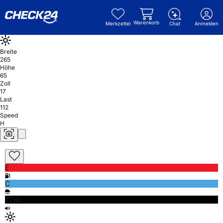
Warenkorb
Merkzettel
Chat
Anmelden
Breite
265
Höhe
65
Zoll
17
Last
112
Speed
H
E
C
72db