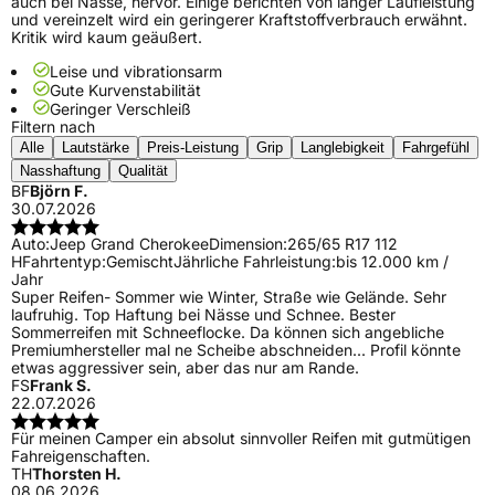
auch bei Nässe, hervor. Einige berichten von langer Laufleistung
und vereinzelt wird ein geringerer Kraftstoffverbrauch erwähnt.
Kritik wird kaum geäußert.
Leise und vibrationsarm
Gute Kurvenstabilität
Geringer Verschleiß
Filtern nach
Alle
Lautstärke
Preis-Leistung
Grip
Langlebigkeit
Fahrgefühl
Nasshaftung
Qualität
BF
Björn F.
30.07.2026
Auto:
Jeep Grand Cherokee
Dimension:
265/65 R17 112
H
Fahrtentyp:
Gemischt
Jährliche Fahrleistung:
bis 12.000 km /
Jahr
Super Reifen- Sommer wie Winter, Straße wie Gelände. Sehr
laufruhig. Top Haftung bei Nässe und Schnee. Bester
Sommerreifen mit Schneeflocke. Da können sich angebliche
Premiumhersteller mal ne Scheibe abschneiden... Profil könnte
etwas aggressiver sein, aber das nur am Rande.
FS
Frank S.
22.07.2026
Für meinen Camper ein absolut sinnvoller Reifen mit gutmütigen
Fahreigenschaften.
TH
Thorsten H.
08.06.2026