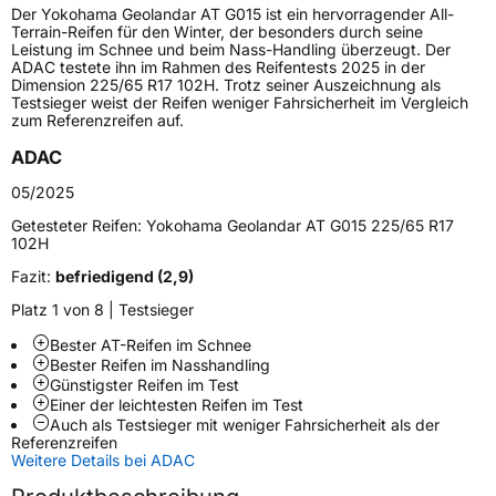
Der Yokohama Geolandar AT G015 ist ein hervorragender All-
Lastindex
112
Terrain-Reifen für den Winter, der besonders durch seine
Leistung im Schnee und beim Nass-Handling überzeugt. Der
ADAC testete ihn im Rahmen des Reifentests 2025 in der
Höchstlast
1120 kg
Dimension 225/65 R17 102H. Trotz seiner Auszeichnung als
Testsieger weist der Reifen weniger Fahrsicherheit im Vergleich
zum Referenzreifen auf.
Generelle Merkmale
ADAC
Fahrzeugtyp
SUV
05/2025
Verwendung
Sommerreifen
Getesteter Reifen:
Yokohama Geolandar AT G015 225/65 R17
Modellname
Geolandar AT G015
102H
Fahrzeugart
PKW & SUV
Fazit:
befriedigend (2,9)
Platz 1 von 8 | Testsieger
Weitere Eigenschaften
Bester AT-Reifen im Schnee
Bester Reifen im Nasshandling
Schlauchtyp
TL
Günstigster Reifen im Test
Einer der leichtesten Reifen im Test
Auch als Testsieger mit weniger Fahrsicherheit als der
Zustand
Neureifen
Referenzreifen
Weitere Details bei ADAC
Offroad
Ja