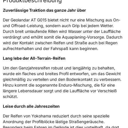
Produktbeschreibung
Zuverlässige Traktion das ganze Jahr über
EU Label
Der Geolandar AT G015 bietet nicht nur eine Mischung aus On-
Effizienz
E
und Offroad-Leistung, sondern auch Grip bei jedem Wetter.
Durch breit umlaufende Rillen wird Wasser unter der Lauffläche
verdrängt und erhöht somit die Aquaplaning-Vorsorge. Dadurch
Nasshaftung
C
wird der Kontakt zwischen Reifen und Straße auch bei Regen
aufrechterhalten und der Fahrspaß kann beginnen.
Rollgeräusch (Klasse)
B
Lang lebe der All-Terrain-Reifen
Rollgeräusch (dB)
72
Um den Ganzjahresreifen robust und langjährig zu behalten,
wurde ein flaches und breites Profil entworfen, um das Gewicht
Fahrzeugklasse
C1
gleichmäßig zu verteilen und den Bodenkontakt zu verbessern.
Hinzu kommt die sogenannte Enduro-Mischung, die für eine
EPREL ID
630625
längere Lebensdauer sorgt und die Lauffläche vor Verschleiß
schützt.
Allgemeine Produktsicherheit (GPSR)
Leise durch alle Jahreszeiten
Herstellerkontakt
Yokohama Europe GmbH, Monschauer Str.
Der Reifen von Yokohama reduziert durch seine spezielle
12 40549 Düsseldorf, Deutschland,
www.yokohama.eu
Anordnung der Profilblöcke lästige Straßengeräusche.
Besonders beim Fahren im Gelände ist dies vorteilhaft, da dort